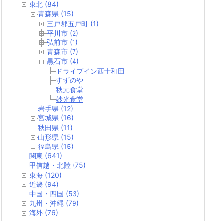
東北 (84)
青森県 (15)
三戸郡五戸町 (1)
平川市 (2)
弘前市 (1)
青森市 (7)
黒石市 (4)
ドライブイン西十和田
すずのや
秋元食堂
妙光食堂
岩手県 (12)
宮城県 (16)
秋田県 (11)
山形県 (15)
福島県 (15)
関東 (641)
甲信越・北陸 (75)
東海 (120)
近畿 (94)
中国・四国 (53)
九州・沖縄 (79)
海外 (76)