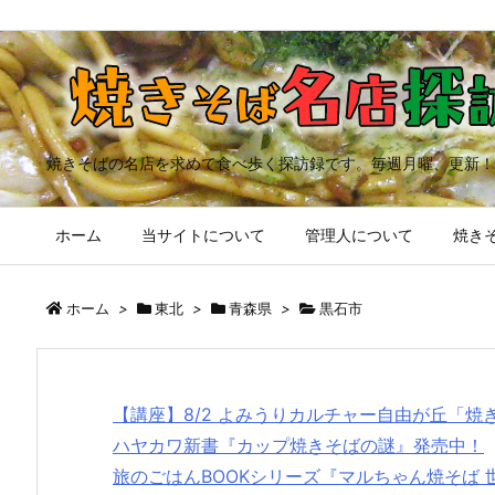
焼きそばの名店を求めて食べ歩く探訪録です。毎週月曜、更新！
ホーム
当サイトについて
管理人について
焼きそ
ホーム
>
東北
>
青森県
>
黒石市
【講座】8/2 よみうりカルチャー自由が丘「
ハヤカワ新書『カップ焼きそばの謎』発売中！
旅のごはんBOOKシリーズ『マルちゃん焼そば 