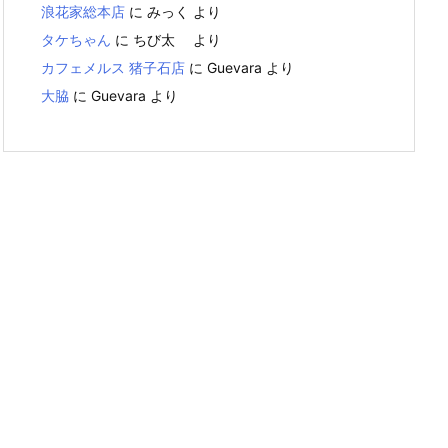
浪花家総本店
に
みっく
より
タケちゃん
に
ちび太
より
カフェメルス 猪子石店
に
Guevara
より
大脇
に
Guevara
より