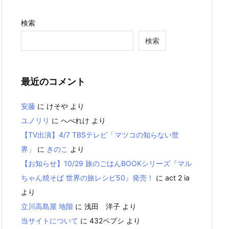
検索
検索
最近のコメント
安藤
に
けそや
より
ユノリリ
に
へべれけ
より
【TV出演】4/7 TBSテレビ「マツコの知らない世
界」
に
きのこ
より
【お知らせ】10/29 旅のごはんBOOKシリーズ『マル
ちゃん焼そば 世界の旅レシピ50』発売！
に
act 2 ia
より
立川高島屋 地階
に
浅田 洋子
より
当サイトについて
に
432ペプシ
より