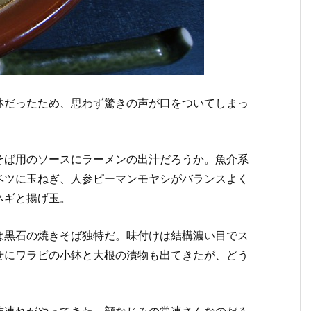
鉢だったため、思わず驚きの声が口をついてしまっ
。
そば用のソースにラーメンの出汁だろうか。魚介系
ベツに玉ねぎ、人参ピーマンモヤシがバランスよく
ネギと揚げ玉。
は黒石の焼きそば独特だ。味付けは結構濃い目でス
せにワラビの小鉢と大根の漬物も出てきたが、どう
。