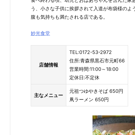
食べ終わる頃、幼児とおばあちゃんを含んだ家
う、小さな子供に挨拶されて入道が布袋様のよ
腹も気持ちも満たされる店である。
妙光食堂
TEL:0172-53-2972
住所:青森県黒石市元町66
店舗情報
営業時間:11:00～18:00
定休日:不定休
元祖つゆやきそば 650円
主なメニュー
凧ラーメン 650円