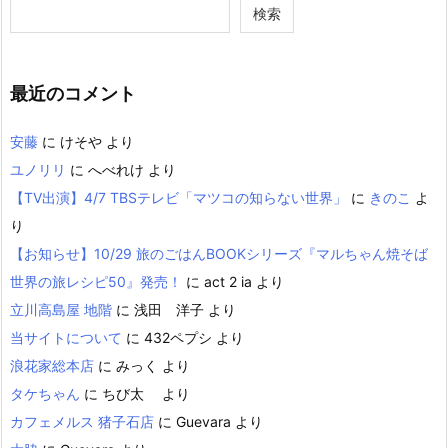
検索
最近のコメント
安藤
に
けそや
より
ユノリリ
に
へべれけ
より
【TV出演】4/7 TBSテレビ「マツコの知らない世界」
に
きのこ
よ
り
【お知らせ】10/29 旅のごはんBOOKシリーズ『マルちゃん焼そば
世界の旅レシピ50』発売！
に
act 2 ia
より
立川高島屋 地階
に
浅田 洋子
より
当サイトについて
に
432ペプシ
より
浪花家総本店
に
みっく
より
タケちゃん
に
ちび太
より
カフェメルス 猪子石店
に
Guevara
より