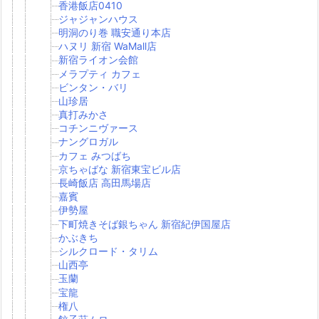
香港飯店0410
ジャジャンハウス
明洞のり巻 職安通り本店
ハヌリ 新宿 WaMall店
新宿ライオン会館
メラプティ カフェ
ビンタン・バリ
山珍居
真打みかさ
コチンニヴァース
ナングロガル
カフェ みつばち
京ちゃばな 新宿東宝ビル店
長崎飯店 高田馬場店
嘉賓
伊勢屋
下町焼きそば銀ちゃん 新宿紀伊国屋店
かぶきち
シルクロード・タリム
山西亭
玉蘭
宝龍
権八