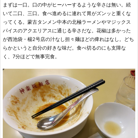
まずは一口。口の中がヒーハーするような辛さは無い。続
いて二口、三口。食べ進めるに連れて胃がズンッと重くな
ってくる。蒙古タンメン中本の北極ラーメンやマジックス
パイスのアクエリアスに通じる辛さだな。花椒は多かった
が西池袋・楊2号店の汁なし担々麺ほどの痺れはなし。どち
らかというと自分の好きな味だ。食べ切るのにも支障な
く、7分ほどで無事完食。