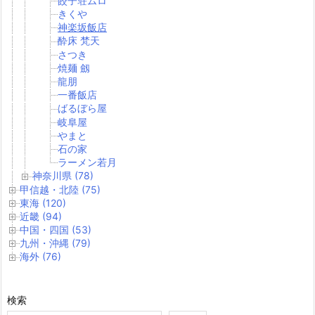
餃子荘ムロ
きくや
神楽坂飯店
酔床 梵天
さつき
焼麺 劔
龍朋
一番飯店
ばるぼら屋
岐阜屋
やまと
石の家
ラーメン若月
神奈川県 (78)
甲信越・北陸 (75)
東海 (120)
近畿 (94)
中国・四国 (53)
九州・沖縄 (79)
海外 (76)
検索