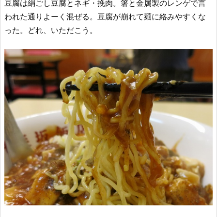
豆腐は絹ごし豆腐とネギ・挽肉。箸と金属製のレンゲで言
われた通りよーく混ぜる。豆腐が崩れて麺に絡みやすくな
った。どれ、いただこう。