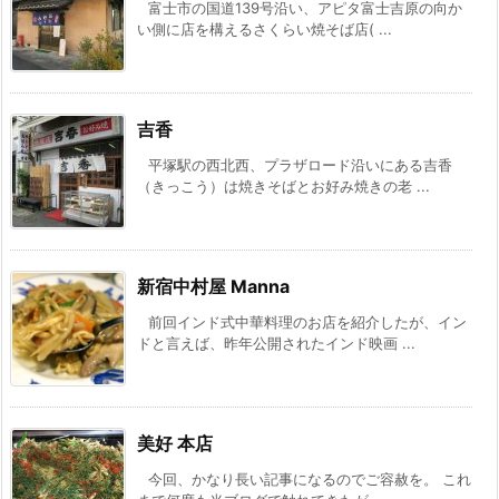
富士市の国道139号沿い、アピタ富士吉原の向か
い側に店を構えるさくらい焼そば店( ...
吉香
平塚駅の西北西、プラザロード沿いにある吉香
（きっこう）は焼きそばとお好み焼きの老 ...
新宿中村屋 Manna
前回インド式中華料理のお店を紹介したが、イン
ドと言えば、昨年公開されたインド映画 ...
美好 本店
今回、かなり長い記事になるのでご容赦を。 これ