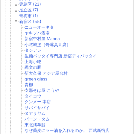
豊島区 (23)
足立区 (7)
青梅市 (1)
新宿区 (55)
ニューオーキタ
ヤキソバ酒場
新宿中村屋 Manna
小吃城堡（馋嘴臭豆腐）
タシデレ
生麺パッタイ専門店 新宿ディパッタイ
上海小吃
縄文の豚
新大久保 アジア屋台村
green glass
青柳
支那そば屋 こうや
タイコウ
クンメー 本店
サバイサバイ
ヌアサヤム
バーン・タム
東北烤羊腿
なぜ蕎麦にラー油を入れるのか。 西武新宿店