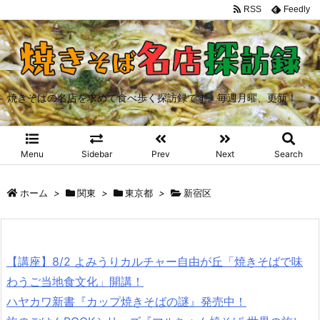
RSS
Feedly
焼きそばの名店を求めて食べ歩く探訪録です。毎週月曜、更新！
Menu
Sidebar
Prev
Next
Search
ホーム
>
関東
>
東京都
>
新宿区
【講座】8/2 よみうりカルチャー自由が丘「焼きそばで味
わうご当地食文化」開講！
ハヤカワ新書『カップ焼きそばの謎』発売中！