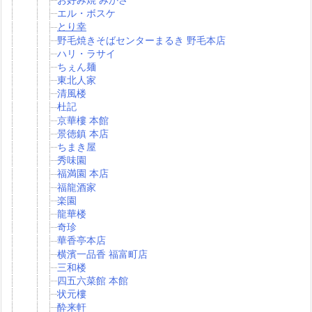
エル・ボスケ
とり幸
野毛焼きそばセンターまるき 野毛本店
ハリ・ラサイ
ちぇん麺
東北人家
清風楼
杜記
京華樓 本館
景徳鎮 本店
ちまき屋
秀味園
福満園 本店
福龍酒家
楽園
龍華楼
奇珍
華香亭本店
横濱一品香 福富町店
三和楼
四五六菜館 本館
状元樓
酔来軒