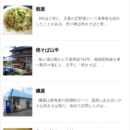
都屋
6年ほど前に、天童の広野屋という食事処を紹介
したことがある。売り物は焼きそばと煮 ...
焼そば山半
袖ヶ浦公園から千葉県道143号・南総昭和線を東
へ数百ｍ進むと、左手に「焼きそば」 ...
磯屋
磯屋は東海道の宿場町の一つ、蒲原にある古い小
さな焼きそば屋だ。初めて訪問したのは ...