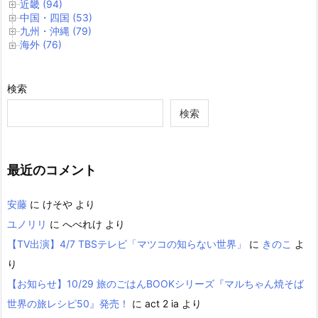
近畿 (94)
中国・四国 (53)
九州・沖縄 (79)
海外 (76)
検索
検索
最近のコメント
安藤
に
けそや
より
ユノリリ
に
へべれけ
より
【TV出演】4/7 TBSテレビ「マツコの知らない世界」
に
きのこ
よ
り
【お知らせ】10/29 旅のごはんBOOKシリーズ『マルちゃん焼そば
世界の旅レシピ50』発売！
に
act 2 ia
より