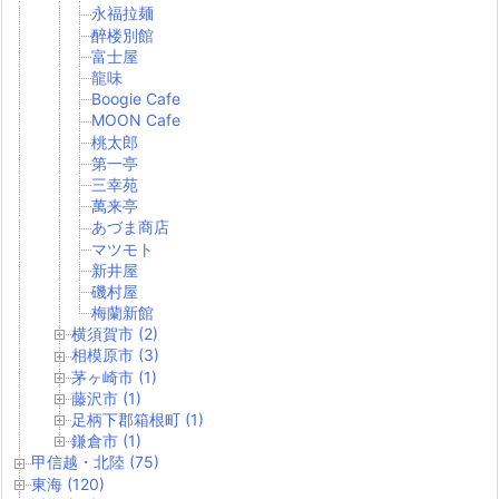
永福拉麺
醉楼別館
富士屋
龍味
Boogie Cafe
MOON Cafe
桃太郎
第一亭
三幸苑
萬来亭
あづま商店
マツモト
新井屋
磯村屋
梅蘭新館
横須賀市 (2)
相模原市 (3)
茅ヶ崎市 (1)
藤沢市 (1)
足柄下郡箱根町 (1)
鎌倉市 (1)
甲信越・北陸 (75)
東海 (120)