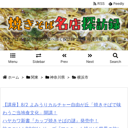
RSS
Feedly
焼きそばの名店を求めて食べ歩く探訪録です。毎週月曜、更新！
Menu
Sidebar
Prev
Next
Search
ホーム
>
関東
>
神奈川県
>
横浜市
【講座】8/2 よみうりカルチャー自由が丘「焼きそばで味
わうご当地食文化」開講！
ハヤカワ新書『カップ焼きそばの謎』発売中！