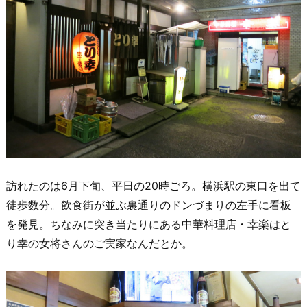
訪れたのは6月下旬、平日の20時ごろ。横浜駅の東口を出て
徒歩数分。飲食街が並ぶ裏通りのドンづまりの左手に看板
を発見。ちなみに突き当たりにある中華料理店・幸楽はと
り幸の女将さんのご実家なんだとか。