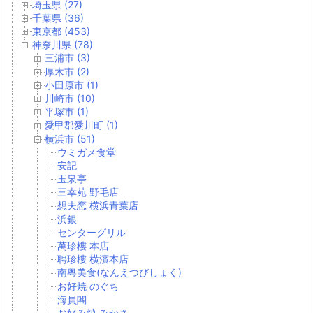
埼玉県 (27)
千葉県 (36)
東京都 (453)
神奈川県 (78)
三浦市 (3)
厚木市 (2)
小田原市 (1)
川崎市 (10)
平塚市 (1)
愛甲郡愛川町 (1)
横浜市 (51)
ウミガメ食堂
安記
玉泉亭
三幸苑 野毛店
想夫恋 横浜青葉店
浜銀
センターグリル
萬珍樓 本店
聘珍樓 横濱本店
南粤美食(なんえつびしょく)
お好焼 のぐち
海員閣
お好み焼 みかさ