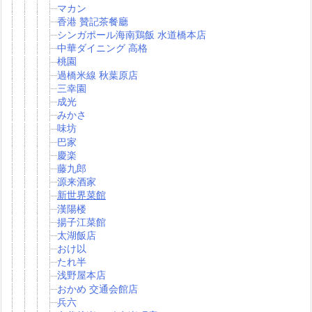
マカン
香港 贊記茶餐廳
シンガポール海南鶏飯 水道橋本店
中華ダイニング 高格
桃園
過橋米線 秋葉原店
三幸園
成光
みかさ
味坊
巴家
慶楽
藤九郎
源来酒家
新世界菜館
漢陽楼
揚子江菜館
太湖飯店
おけ以
たれ半
浅野屋本店
おかめ 交通会館店
兵六