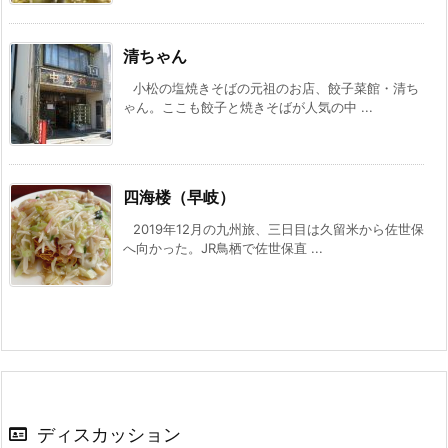
清ちゃん
小松の塩焼きそばの元祖のお店、餃子菜館・清ち
ゃん。ここも餃子と焼きそばが人気の中 ...
四海楼（早岐）
2019年12月の九州旅、三日目は久留米から佐世保
へ向かった。JR鳥栖で佐世保直 ...
ディスカッション