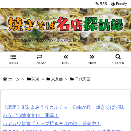
RSS
Feedly
焼きそばの名店を求めて食べ歩く探訪録です。毎週月曜、更新！
Menu
Sidebar
Prev
Next
Search
ホーム
>
関東
>
東京都
>
千代田区
【講座】8/2 よみうりカルチャー自由が丘「焼きそばで味
わうご当地食文化」開講！
ハヤカワ新書『カップ焼きそばの謎』発売中！