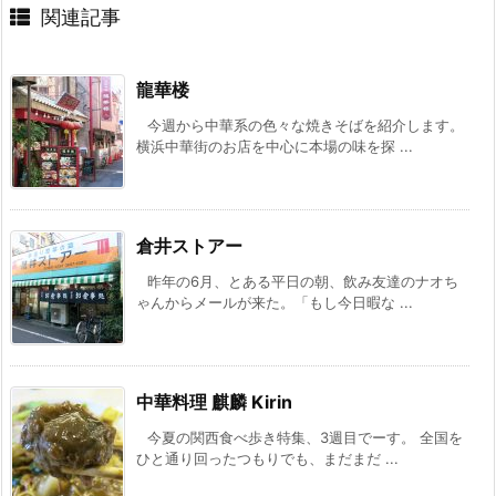
関連記事
龍華楼
今週から中華系の色々な焼きそばを紹介します。
横浜中華街のお店を中心に本場の味を探 ...
倉井ストアー
昨年の6月、とある平日の朝、飲み友達のナオち
ゃんからメールが来た。「もし今日暇な ...
中華料理 麒麟 Kirin
今夏の関西食べ歩き特集、3週目でーす。 全国を
ひと通り回ったつもりでも、まだまだ ...