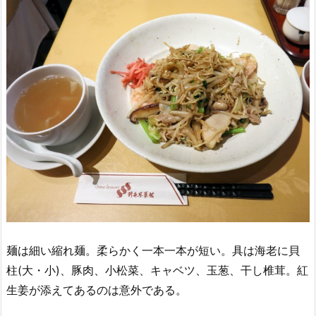
麺は細い縮れ麺。柔らかく一本一本が短い。具は海老に貝
柱(大・小)、豚肉、小松菜、キャベツ、玉葱、干し椎茸。紅
生姜が添えてあるのは意外である。