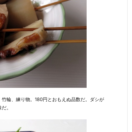
竹輪、練り物。180円とおもえぬ品数だ。ダシが
味だ。