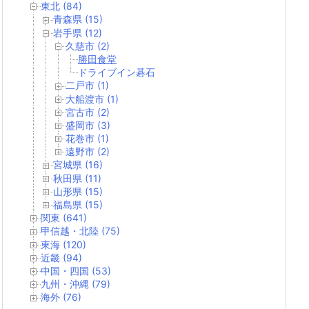
東北 (84)
青森県 (15)
岩手県 (12)
久慈市 (2)
勝田食堂
ドライブイン碁石
二戸市 (1)
大船渡市 (1)
宮古市 (2)
盛岡市 (3)
花巻市 (1)
遠野市 (2)
宮城県 (16)
秋田県 (11)
山形県 (15)
福島県 (15)
関東 (641)
甲信越・北陸 (75)
東海 (120)
近畿 (94)
中国・四国 (53)
九州・沖縄 (79)
海外 (76)