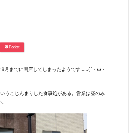
Pocket
年8月までに閉店してしまったようです……(´・ω・
というこじんまりした食事処がある。営業は昼のみ
い。