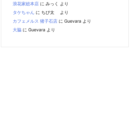
浪花家総本店
に
みっく
より
タケちゃん
に
ちび太
より
カフェメルス 猪子石店
に
Guevara
より
大脇
に
Guevara
より