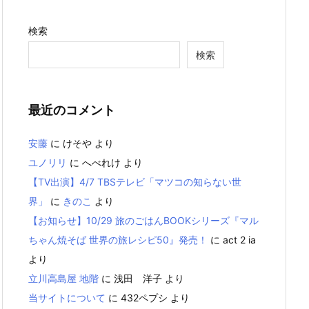
検索
検索
最近のコメント
安藤
に
けそや
より
ユノリリ
に
へべれけ
より
【TV出演】4/7 TBSテレビ「マツコの知らない世
界」
に
きのこ
より
【お知らせ】10/29 旅のごはんBOOKシリーズ『マル
ちゃん焼そば 世界の旅レシピ50』発売！
に
act 2 ia
より
立川高島屋 地階
に
浅田 洋子
より
当サイトについて
に
432ペプシ
より