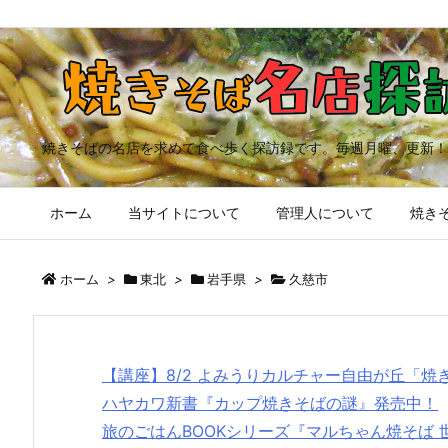
焼きそばの名店を求めて食べ歩く探訪録です。毎週月曜、更新！
ホーム
当サイトについて
管理人について
焼きそ
ホーム
>
東北
>
岩手県
>
久慈市
【講座】8/2 よみうりカルチャー自由が丘「
ハヤカワ新書『カップ焼きそばの謎』発売中！
旅のごはんBOOKシリーズ『マルちゃん焼そば 