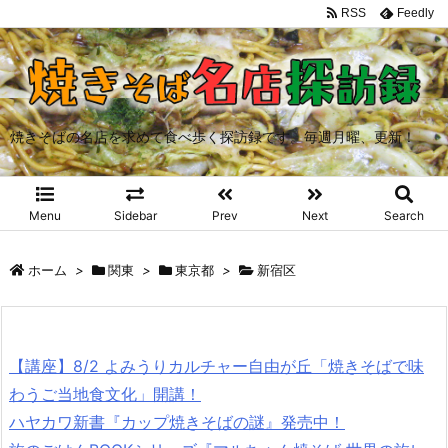
RSS
Feedly
焼きそばの名店を求めて食べ歩く探訪録です。毎週月曜、更新！
Menu
Sidebar
Prev
Next
Search
ホーム
>
関東
>
東京都
>
新宿区
【講座】8/2 よみうりカルチャー自由が丘「焼きそばで味
わうご当地食文化」開講！
ハヤカワ新書『カップ焼きそばの謎』発売中！