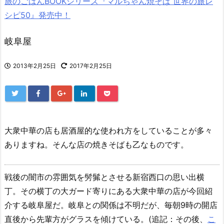
旅のごはんBOOKシリーズ『マルちゃん焼そば 世界の旅レ
シピ50』発売中！
岐阜屋
2013年2月25日
2017年2月25日
大衆中華の店も居酒屋的な使われ方をしていることが多々
ありますね。そんな店の焼きそばも乙なものです。
戦後の闇市の雰囲気を髣髴とさせる新宿西口の思い出横
丁。その横丁の大ガード寄りにある大衆中華の店が今回紹
介する岐阜屋だ。岐阜との関係は不明だが、毎朝9時の開店
直後から先輩方がグラスを傾けている。(追記：その後、
こ