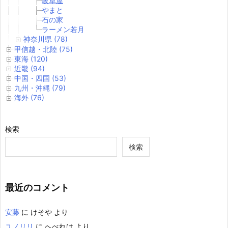
岐阜屋
やまと
石の家
ラーメン若月
神奈川県 (78)
甲信越・北陸 (75)
東海 (120)
近畿 (94)
中国・四国 (53)
九州・沖縄 (79)
海外 (76)
検索
検索
最近のコメント
安藤
に
けそや
より
ユノリリ
に
へべれけ
より