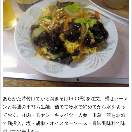
あらかた片付けてから焼きそば(600円)を注文。麺はラーメ
ンと共通の平打ち生麺。茹でて冷水で締めてから水を切っ
ておく。豚肉・モヤシ・キャベツ・人参・玉葱・韮を炒め
て麺投入。塩・胡椒・オイスターソース・旨味調味料で味
付けて出来上がり。