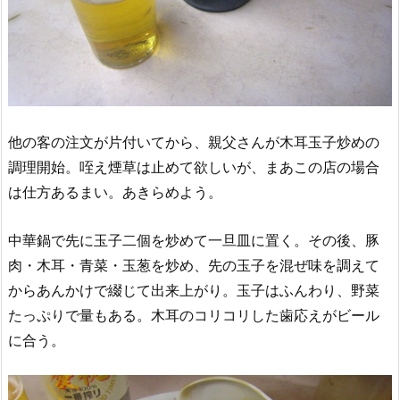
他の客の注文が片付いてから、親父さんが木耳玉子炒めの
調理開始。咥え煙草は止めて欲しいが、まあこの店の場合
は仕方あるまい。あきらめよう。
中華鍋で先に玉子二個を炒めて一旦皿に置く。その後、豚
肉・木耳・青菜・玉葱を炒め、先の玉子を混ぜ味を調えて
からあんかけで綴じて出来上がり。玉子はふんわり、野菜
たっぷりで量もある。木耳のコリコリした歯応えがビール
に合う。