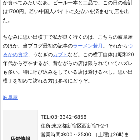
か食べてみたいなあ。ビール一本と二品で、この日の会計
は1700円。若い中国人バイトに支払いを済ませて店を出
た。
ちなみに思い出横丁で私が良く行くのは、こちらの岐阜屋
のほか、当ブログ最初の記事の
ラーメン若月
。それから
つ
るかめ食堂
、うなぎの
カブト
など。この横丁自体は昭和20
年代から存在するが、昔ながらの店は限られていてハズレ
も多い。特に呼び込みをしている店は避けるべし。思い出
横丁を初めて訪れる方は参考にどうぞ。
岐阜屋
TEL:03-3342-6858
住所:東京都新宿区西新宿1-2-1
営業時間:9:00～25:00 （土曜は26時ま
店舗情報