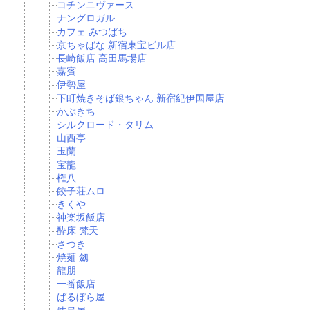
コチンニヴァース
ナングロガル
カフェ みつばち
京ちゃばな 新宿東宝ビル店
長崎飯店 高田馬場店
嘉賓
伊勢屋
下町焼きそば銀ちゃん 新宿紀伊国屋店
かぶきち
シルクロード・タリム
山西亭
玉蘭
宝龍
権八
餃子荘ムロ
きくや
神楽坂飯店
酔床 梵天
さつき
焼麺 劔
龍朋
一番飯店
ばるぼら屋