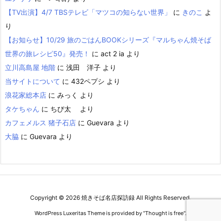
【TV出演】4/7 TBSテレビ「マツコの知らない世界」
に
きのこ
よ
り
【お知らせ】10/29 旅のごはんBOOKシリーズ『マルちゃん焼そば
世界の旅レシピ50』発売！
に
act 2 ia
より
立川高島屋 地階
に
浅田 洋子
より
当サイトについて
に
432ペプシ
より
浪花家総本店
に
みっく
より
タケちゃん
に
ちび太
より
カフェメルス 猪子石店
に
Guevara
より
大脇
に
Guevara
より
Copyright ©
2026
焼きそば名店探訪録
All Rights Reserved.
WordPress Luxeritas Theme is provided by "
Thought is free
".