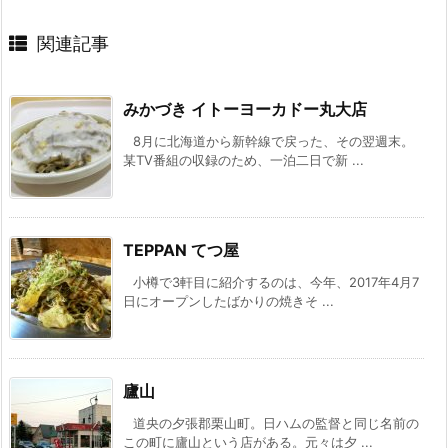
関連記事
みかづき イトーヨーカドー丸大店
8月に北海道から新幹線で戻った、その翌週末。
某TV番組の収録のため、一泊二日で新 ...
TEPPAN てつ屋
小樽で3軒目に紹介するのは、今年、2017年4月7
日にオープンしたばかりの焼きそ ...
廬山
道央の夕張郡栗山町。日ハムの監督と同じ名前の
この町に廬山という店がある。元々は夕 ...