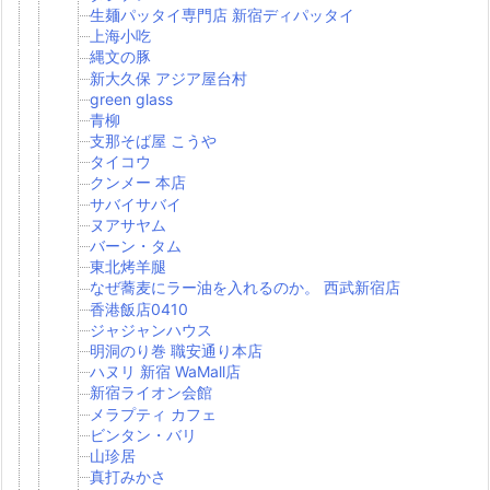
生麺パッタイ専門店 新宿ディパッタイ
上海小吃
縄文の豚
新大久保 アジア屋台村
green glass
青柳
支那そば屋 こうや
タイコウ
クンメー 本店
サバイサバイ
ヌアサヤム
バーン・タム
東北烤羊腿
なぜ蕎麦にラー油を入れるのか。 西武新宿店
香港飯店0410
ジャジャンハウス
明洞のり巻 職安通り本店
ハヌリ 新宿 WaMall店
新宿ライオン会館
メラプティ カフェ
ビンタン・バリ
山珍居
真打みかさ