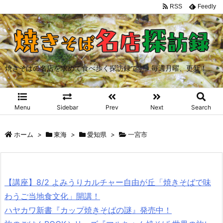
RSS
Feedly
焼きそばの名店を求めて食べ歩く探訪録です。毎週月曜、更新！
Menu
Sidebar
Prev
Next
Search
ホーム
>
東海
>
愛知県
>
一宮市
【講座】8/2 よみうりカルチャー自由が丘「焼きそばで味
わうご当地食文化」開講！
ハヤカワ新書『カップ焼きそばの謎』発売中！