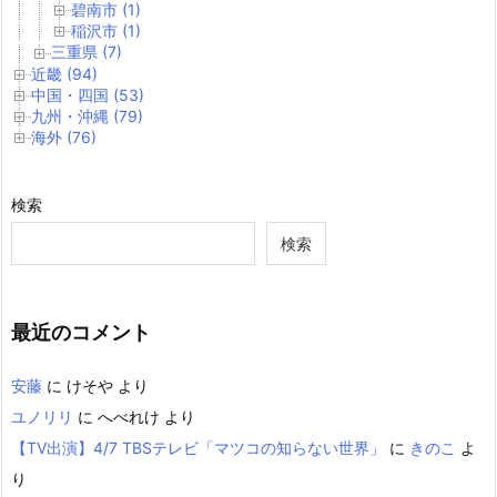
碧南市 (1)
稲沢市 (1)
三重県 (7)
近畿 (94)
中国・四国 (53)
九州・沖縄 (79)
海外 (76)
検索
検索
最近のコメント
安藤
に
けそや
より
ユノリリ
に
へべれけ
より
【TV出演】4/7 TBSテレビ「マツコの知らない世界」
に
きのこ
よ
り