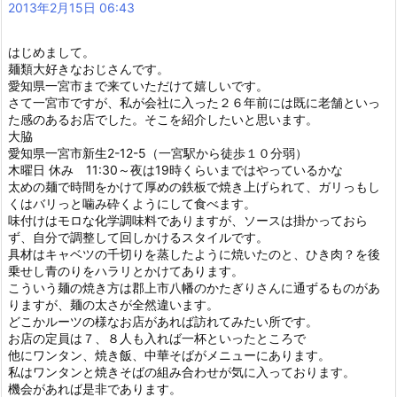
2013年2月15日 06:43
はじめまして。
麺類大好きなおじさんです。
愛知県一宮市まで来ていただけて嬉しいです。
さて一宮市ですが、私が会社に入った２６年前には既に老舗といっ
た感のあるお店でした。そこを紹介したいと思います。
大脇
愛知県一宮市新生2-12-5（一宮駅から徒歩１０分弱）
木曜日 休み 11:30～夜は19時くらいまではやっているかな
太めの麺で時間をかけて厚めの鉄板で焼き上げられて、ガリっもし
くはバリっと噛み砕くようにして食べます。
味付けはモロな化学調味料でありますが、ソースは掛かっておら
ず、自分で調整して回しかけるスタイルです。
具材はキャベツの千切りを蒸したように焼いたのと、ひき肉？を後
乗せし青のりをハラリとかけてあります。
こういう麺の焼き方は郡上市八幡のかたぎりさんに通ずるものがあ
りますが、麺の太さが全然違います。
どこかルーツの様なお店があれば訪れてみたい所です。
お店の定員は７、８人も入れば一杯といったところで
他にワンタン、焼き飯、中華そばがメニューにあります。
私はワンタンと焼きそばの組み合わせが気に入っております。
機会があれば是非であります。