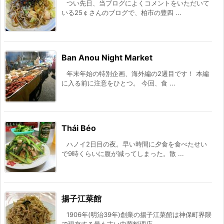
つい先日、当ブログによくコメントをいただいて
いる25￠さんのブログで、柏市の豊四 ...
Ban Anou Night Market
年末年始の特別企画、海外編の2週目です！ 本編
に入る前に注意をひとつ。 今回、食 ...
Thái Béo
ハノイ2日目の夜。早い時間に夕食を食べたせい
で9時くらいに腹が減ってしまった。散 ...
揚子江菜館
1906年(明治39年)創業の揚子江菜館は神保町界隈
で現存する最も古い中華料理店 ...