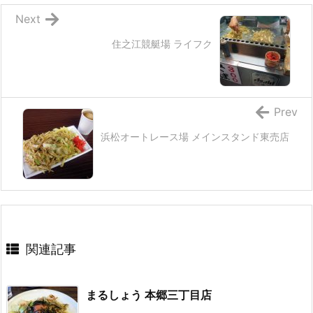
Next
住之江競艇場 ライフク
Prev
浜松オートレース場 メインスタンド東売店
関連記事
まるしょう 本郷三丁目店