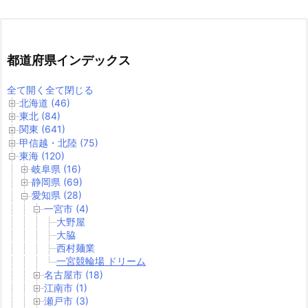
都道府県インデックス
全て開く
全て閉じる
北海道 (46)
東北 (84)
関東 (641)
甲信越・北陸 (75)
東海 (120)
岐阜県 (16)
静岡県 (69)
愛知県 (28)
一宮市 (4)
大野屋
大脇
西村麺業
一宮競輪場 ドリーム
名古屋市 (18)
江南市 (1)
瀬戸市 (3)