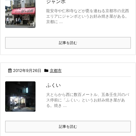
ジャンボ
龍安寺や仁和寺などが甍を連ねる京都市の北西
エリアにジャンボというお好み焼き屋がある。
京都に ...
記事を読む
2012年9月26日
京都市
ふくい
大とらから西に数百メートル、五条壬生川のバ
ス停前に「ふくい」というお好み焼き屋があ
る。焼き ...
記事を読む