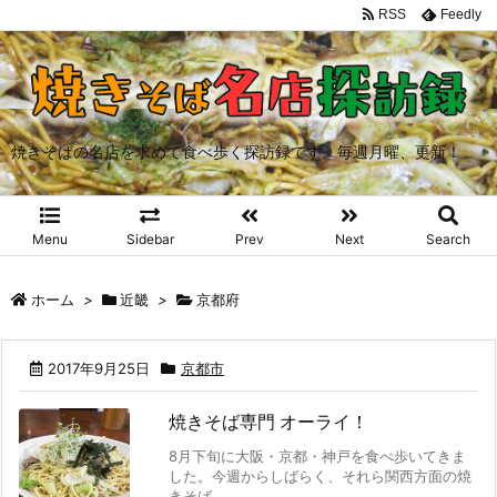
RSS
Feedly
焼きそばの名店を求めて食べ歩く探訪録です。毎週月曜、更新！
Menu
Sidebar
Prev
Next
Search
ホーム
>
近畿
>
京都府
2017年9月25日
京都市
焼きそば専門 オーライ！
8月下旬に大阪・京都・神戸を食べ歩いてきま
した。今週からしばらく、それら関西方面の焼
きそば ...