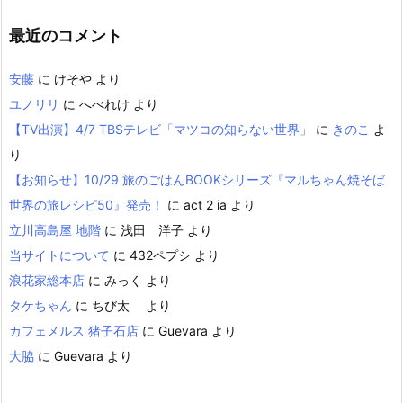
最近のコメント
安藤
に
けそや
より
ユノリリ
に
へべれけ
より
【TV出演】4/7 TBSテレビ「マツコの知らない世界」
に
きのこ
よ
り
【お知らせ】10/29 旅のごはんBOOKシリーズ『マルちゃん焼そば
世界の旅レシピ50』発売！
に
act 2 ia
より
立川高島屋 地階
に
浅田 洋子
より
当サイトについて
に
432ペプシ
より
浪花家総本店
に
みっく
より
タケちゃん
に
ちび太
より
カフェメルス 猪子石店
に
Guevara
より
大脇
に
Guevara
より