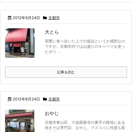
2012年9月24日
京都市
大とら
実際に食べ歩いた上での仮説というか感想なの
ですが、京都市内では山盛りのキャベツを使っ
たボリ ...
記事を読む
2012年8月24日
京都市
おやじ
京都市東山区、六波羅蜜寺の裏手の路地にある
焼きそば専門店、おやじ。マスコミに何度も取