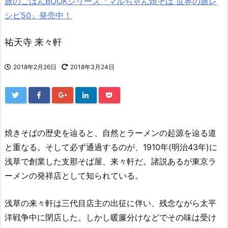
旅のごはんBOOKシリーズ『マルちゃん焼そば 世界の旅レ
シピ50』発売中！
祐天寺 来々軒
2018年2月26日
2018年3月24日
焼きそばの歴史を辿ると、自然とラーメンの起源を辿る道
と重なる。そして必ず通過するのが、1910年(明治43年)に
浅草で創業した支那そば屋、来々軒だ。諸説あるが東京ラ
ーメンの発祥店として知られている。
浅草の来々軒は三代目店主の出征に伴い、残念ながら太平
洋戦争中に閉店した。しかし暖簾分けなどでその味は受け