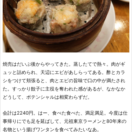
焼売はだいぶ後からやってきた。蒸したてで熱々。肉がギ
ュッと詰められ、天辺にエビがあしらってある。酢とカラ
シをつけて頬張ると、肉とエビの旨味で口の中が満たされ
た。すっかり餃子に主役を奪われた感があるが、なかなか
どうして、ポテンシャルは相変わらずだ。
会計は2240円。はー、食べた食べた、満足満足。今度は仕
事帰りにでも足を延ばして、元祖東京ラーメンと80年来の
名物という揚げワンタンを食べてみたいなあ。