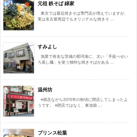
元祖 鉄そば 緑家
東京では最近焼きそば専門店が増えていますが、
実は名古屋周辺でもオリジナルな焼きそ ...
すみよし
漁業で有名な茨城の那珂湊に、太い「手延べせい
ろ蒸し麺」を使う独特な焼きそばがある ...
温州坊
※残念ながら2015年の秋頃に閉店してしまったよ
うです。 ※閉店ではなく、東池袋 ...
プリンス松葉