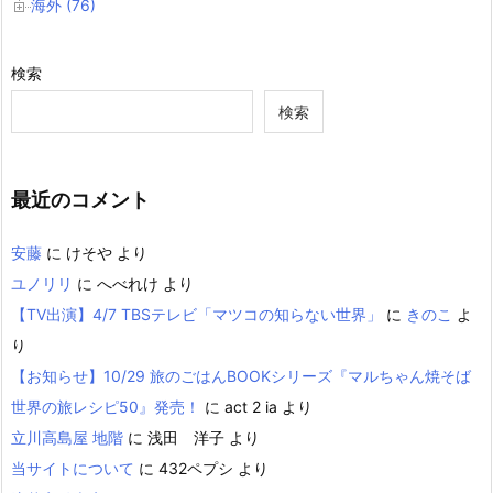
海外 (76)
検索
検索
最近のコメント
安藤
に
けそや
より
ユノリリ
に
へべれけ
より
【TV出演】4/7 TBSテレビ「マツコの知らない世界」
に
きのこ
よ
り
【お知らせ】10/29 旅のごはんBOOKシリーズ『マルちゃん焼そば
世界の旅レシピ50』発売！
に
act 2 ia
より
立川高島屋 地階
に
浅田 洋子
より
当サイトについて
に
432ペプシ
より