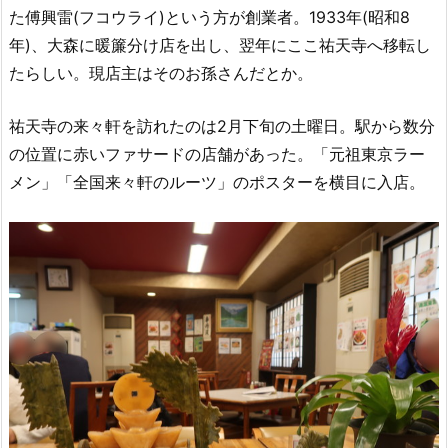
た傅興雷(フコウライ)という方が創業者。1933年(昭和8
年)、大森に暖簾分け店を出し、翌年にここ祐天寺へ移転し
たらしい。現店主はそのお孫さんだとか。
祐天寺の来々軒を訪れたのは2月下旬の土曜日。駅から数分
の位置に赤いファサードの店舗があった。「元祖東京ラー
メン」「全国来々軒のルーツ」のポスターを横目に入店。