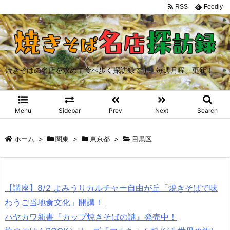
RSS
Feedly
焼きそばの名店を求めて食べ歩く探訪録です。毎週月曜、更新！
Menu
Sidebar
Prev
Next
Search
ホーム
>
関東
>
東京都
>
目黒区
【講座】8/2 よみうりカルチャー自由が丘「焼きそばで味
わうご当地食文化」開講！
ハヤカワ新書『カップ焼きそばの謎』発売中！