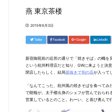
燕 東京茶楼
2015年6月3日
Twitter
Facebook
Google+
LinkedIn
新宿御苑前の近所の通りで「焼きそば」の幟を
という杭州料理店だと知り、GWに来ようと決意
閉店したらしく、結局
居抜きで別の店
が入って
「なんてこった、杭州風の焼きそばを食べてみたか
で朗報が。太子楼出身のシェフが営んでおられ
営業しているとのこと。わーい、と喜び勇んで