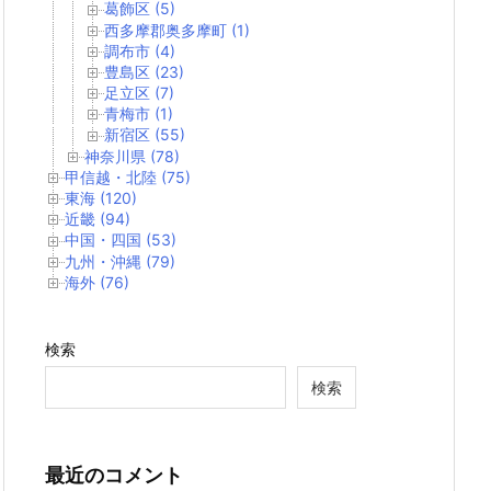
葛飾区 (5)
西多摩郡奥多摩町 (1)
調布市 (4)
豊島区 (23)
足立区 (7)
青梅市 (1)
新宿区 (55)
神奈川県 (78)
甲信越・北陸 (75)
東海 (120)
近畿 (94)
中国・四国 (53)
九州・沖縄 (79)
海外 (76)
検索
検索
最近のコメント