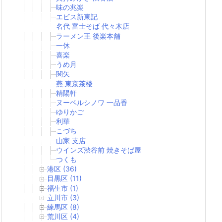
味の兆楽
エビス新東記
名代 富士そば 代々木店
ラーメン王 後楽本舗
一休
喜楽
うめ月
関矢
燕 東京茶楼
精陽軒
ヌーベルシノワ 一品香
ゆりかご
利華
こづち
山家 支店
ウインズ渋谷前 焼きそば屋
つくも
港区 (36)
目黒区 (11)
福生市 (1)
立川市 (3)
練馬区 (8)
荒川区 (4)