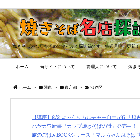
焼きそばの名店を求めて食べ歩く探訪録です。毎週月曜、更新！
ホーム
当サイトについて
管理人について
焼きそ
ホーム
>
関東
>
東京都
>
渋谷区
【講座】8/2 よみうりカルチャー自由が丘「
ハヤカワ新書『カップ焼きそばの謎』発売中！
旅のごはんBOOKシリーズ『マルちゃん焼そば 