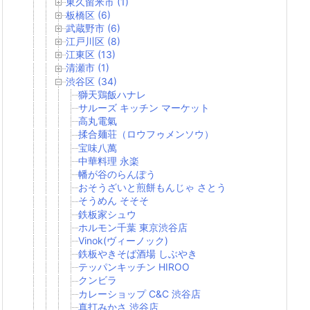
東久留米市 (1)
板橋区 (6)
武蔵野市 (6)
江戸川区 (8)
江東区 (13)
清瀬市 (1)
渋谷区 (34)
獅天鶏飯ハナレ
サルーズ キッチン マーケット
高丸電氣
揉合麺荘（ロウフゥメンソウ）
宝味八萬
中華料理 永楽
幡が谷のらんぽう
おそうざいと煎餅もんじゃ さとう
そうめん そそそ
鉄板家シュウ
ホルモン千葉 東京渋谷店
Vinok(ヴィーノック)
鉄板やきそば酒場 しぶやき
テッパンキッチン HIROO
クンビラ
カレーショップ C&C 渋谷店
真打みかさ 渋谷店