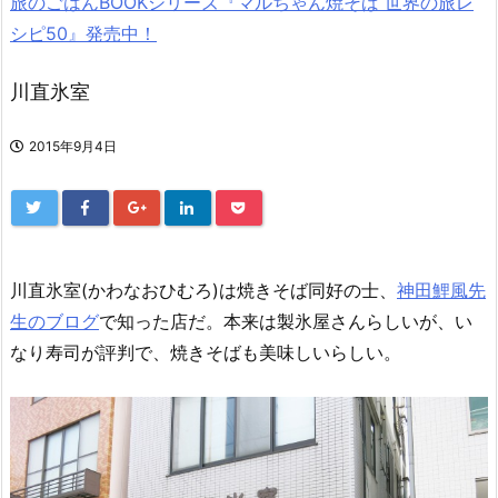
旅のごはんBOOKシリーズ『マルちゃん焼そば 世界の旅レ
シピ50』発売中！
川直氷室
2015年9月4日
川直氷室(かわなおひむろ)は焼きそば同好の士、
神田鯉風先
生のブログ
で知った店だ。本来は製氷屋さんらしいが、い
なり寿司が評判で、焼きそばも美味しいらしい。