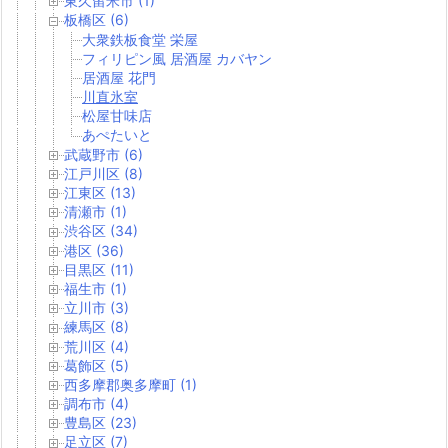
東久留米市 (1)
板橋区 (6)
大衆鉄板食堂 栄屋
フィリピン風 居酒屋 カバヤン
居酒屋 花門
川直氷室
松屋甘味店
あぺたいと
武蔵野市 (6)
江戸川区 (8)
江東区 (13)
清瀬市 (1)
渋谷区 (34)
港区 (36)
目黒区 (11)
福生市 (1)
立川市 (3)
練馬区 (8)
荒川区 (4)
葛飾区 (5)
西多摩郡奥多摩町 (1)
調布市 (4)
豊島区 (23)
足立区 (7)