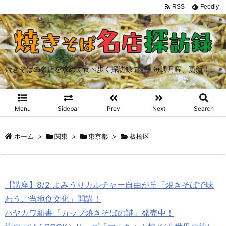
RSS
Feedly
焼きそばの名店を求めて食べ歩く探訪録です。毎週月曜、更新！
Menu
Sidebar
Prev
Next
Search
ホーム
>
関東
>
東京都
>
板橋区
【講座】8/2 よみうりカルチャー自由が丘「焼きそばで味
わうご当地食文化」開講！
ハヤカワ新書『カップ焼きそばの謎』発売中！