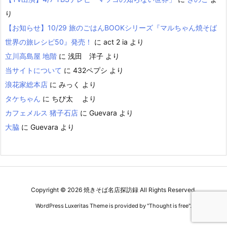
り
【お知らせ】10/29 旅のごはんBOOKシリーズ『マルちゃん焼そば
世界の旅レシピ50』発売！
に
act 2 ia
より
立川高島屋 地階
に
浅田 洋子
より
当サイトについて
に
432ペプシ
より
浪花家総本店
に
みっく
より
タケちゃん
に
ちび太
より
カフェメルス 猪子石店
に
Guevara
より
大脇
に
Guevara
より
Copyright ©
2026
焼きそば名店探訪録
All Rights Reserved.
WordPress Luxeritas Theme is provided by "
Thought is free
".