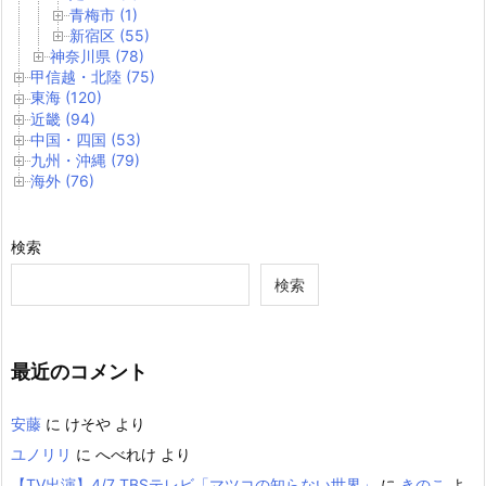
青梅市 (1)
新宿区 (55)
神奈川県 (78)
甲信越・北陸 (75)
東海 (120)
近畿 (94)
中国・四国 (53)
九州・沖縄 (79)
海外 (76)
検索
検索
最近のコメント
安藤
に
けそや
より
ユノリリ
に
へべれけ
より
【TV出演】4/7 TBSテレビ「マツコの知らない世界」
に
きのこ
よ