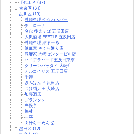
千代田区 (37)
台東区 (31)
品川区 (19)
沖縄料理 やなわらバー
チェローナ
名代 後楽そば 五反田店
大衆酒場 BEETLE 五反田店
沖縄料理 結まーる
陳麻家 さくら通り店
陳麻家 大崎センタービル店
ハイデラバード五反田東京
グリーンパッタイ 大崎店
アルコイリス 五反田店
千徳
きみはん 五反田店
つけ麺大王 大崎店
加藤酒店
プランタン
自慢亭
梅林
一平
肉汁らーめん 公
墨田区 (12)