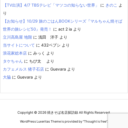
【TV出演】4/7 TBSテレビ「マツコの知らない世界」
に
きのこ
よ
り
【お知らせ】10/29 旅のごはんBOOKシリーズ『マルちゃん焼そば
世界の旅レシピ50』発売！
に
act 2 ia
より
立川高島屋 地階
に
浅田 洋子
より
当サイトについて
に
432ペプシ
より
浪花家総本店
に
みっく
より
タケちゃん
に
ちび太
より
カフェメルス 猪子石店
に
Guevara
より
大脇
に
Guevara
より
Copyright ©
2026
焼きそば名店探訪録
All Rights Reserved.
WordPress Luxeritas Theme is provided by "
Thought is free
".