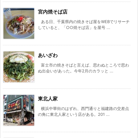
宮内焼そば店
ある日、千葉県内の焼きそば屋をWEBでリサーチ
していると、「○○焼そば店」を屋号 ...
あいざわ
富士市の焼きそばと言えば、思わぬところで思わ
ぬ出会いがあった。今年2月のカラッと ...
東北人家
横浜中華街のはずれ、西門通りと福建路の交差点
の角に東北人家という店がある。201 ...