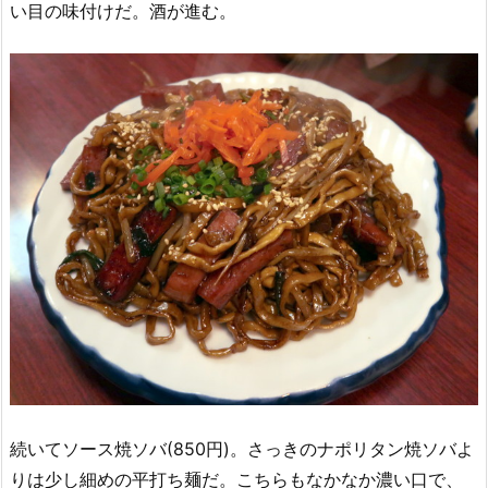
い目の味付けだ。酒が進む。
続いてソース焼ソバ(850円)。さっきのナポリタン焼ソバよ
りは少し細めの平打ち麺だ。こちらもなかなか濃い口で、