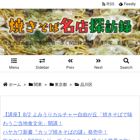
RSS
Feedly
焼きそばの名店を求めて食べ歩く探訪録です。毎週月曜、更新！
Menu
Sidebar
Prev
Next
Search
ホーム
>
関東
>
東京都
>
品川区
【講座】8/2 よみうりカルチャー自由が丘「焼きそばで味
わうご当地食文化」開講！
ハヤカワ新書『カップ焼きそばの謎』発売中！