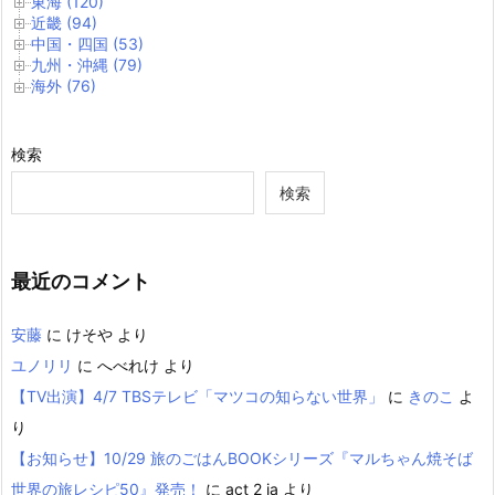
東海 (120)
近畿 (94)
中国・四国 (53)
九州・沖縄 (79)
海外 (76)
検索
検索
最近のコメント
安藤
に
けそや
より
ユノリリ
に
へべれけ
より
【TV出演】4/7 TBSテレビ「マツコの知らない世界」
に
きのこ
よ
り
【お知らせ】10/29 旅のごはんBOOKシリーズ『マルちゃん焼そば
世界の旅レシピ50』発売！
に
act 2 ia
より