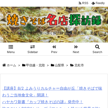
RSS
Feedly
焼きそばの名店を求めて食べ歩く探訪録です。毎週月曜、更新！
Menu
Sidebar
Prev
Next
Search
ホーム
>
甲信越・北陸
>
山梨県
>
北杜市
【講座】8/2 よみうりカルチャー自由が丘「焼きそばで味
わうご当地食文化」開講！
ハヤカワ新書『カップ焼きそばの謎』発売中！