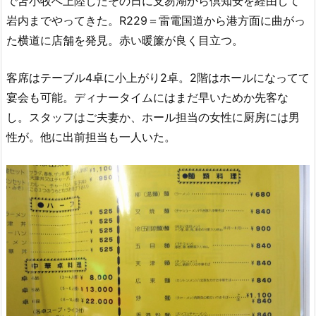
で苫小牧へ上陸したその日に支笏湖から倶知安を経由して
岩内までやってきた。R229＝雷電国道から港方面に曲がっ
た横道に店舗を発見。赤い暖簾が良く目立つ。
客席はテーブル4卓に小上がり2卓。2階はホールになってて
宴会も可能。ディナータイムにはまだ早いためか先客な
し。スタッフはご夫妻か、ホール担当の女性に厨房には男
性が。他に出前担当も一人いた。