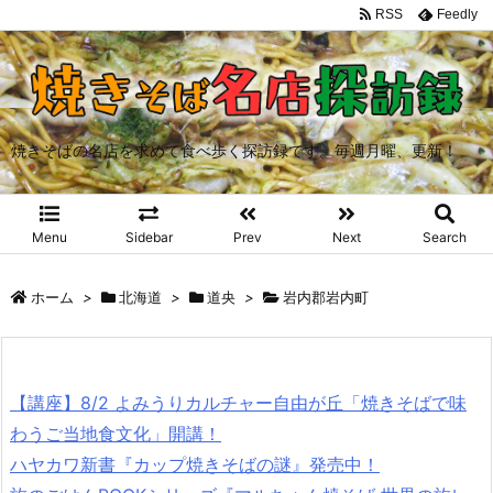
RSS
Feedly
焼きそばの名店を求めて食べ歩く探訪録です。毎週月曜、更新！
Menu
Sidebar
Prev
Next
Search
ホーム
>
北海道
>
道央
>
岩内郡岩内町
【講座】8/2 よみうりカルチャー自由が丘「焼きそばで味
わうご当地食文化」開講！
ハヤカワ新書『カップ焼きそばの謎』発売中！