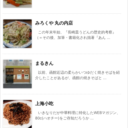
みろくや 丸の内店
この年末年始、『長崎皿うどんの歴史的考察』
（＝その後、加筆・書籍化され拙著『あん ...
まるきん
以前、函館近辺の柔らかいつゆだく焼きそばを紹
介したことがあるが、函館の焼きそばと ...
上海小吃
いきなりだが中華料理に特化したWEBマガジン、
80c(ハオチー)をご存知だろうか ...