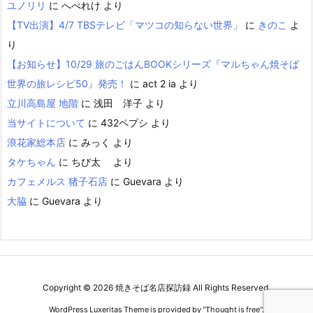
ユノリリ
に
へべれけ
より
【TV出演】4/7 TBSテレビ「マツコの知らない世界」
に
きのこ
よ
り
【お知らせ】10/29 旅のごはんBOOKシリーズ『マルちゃん焼そば
世界の旅レシピ50』発売！
に
act 2 ia
より
立川高島屋 地階
に
浅田 洋子
より
当サイトについて
に
432ペプシ
より
浪花家総本店
に
みっく
より
タケちゃん
に
ちび太
より
カフェメルス 猪子石店
に
Guevara
より
大脇
に
Guevara
より
Copyright ©
2026
焼きそば名店探訪録
All Rights Reserved.
WordPress Luxeritas Theme is provided by "
Thought is free
".