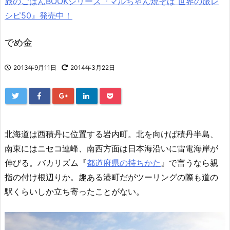
旅のごはんBOOKシリーズ『マルちゃん焼そば 世界の旅レ
シピ50』発売中！
でめ金
2013年9月11日
2014年3月22日
北海道は西積丹に位置する岩内町。北を向けば積丹半島、
南東にはニセコ連峰、南西方面は日本海沿いに雷電海岸が
伸びる。バカリズム『
都道府県の持ちかた
』で言うなら親
指の付け根辺りか。趣ある港町だがツーリングの際も道の
駅くらいしか立ち寄ったことがない。