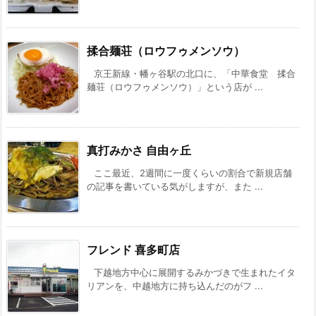
揉合麺荘（ロウフゥメンソウ）
京王新線・幡ヶ谷駅の北口に、「中華食堂 揉合
麺荘（ロウフゥメンソウ）」という店が ...
真打みかさ 自由ヶ丘
ここ最近、2週間に一度くらいの割合で新規店舗
の記事を書いている気がしますが、また ...
フレンド 喜多町店
下越地方中心に展開するみかづきで生まれたイタ
リアンを、中越地方に持ち込んだのがフ ...