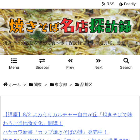
RSS
Feedly
焼きそばの名店を求めて食べ歩く探訪録です。毎週月曜、更新！
Menu
Sidebar
Prev
Next
Search
ホーム
>
関東
>
東京都
>
品川区
【講座】8/2 よみうりカルチャー自由が丘「焼きそばで味
わうご当地食文化」開講！
ハヤカワ新書『カップ焼きそばの謎』発売中！