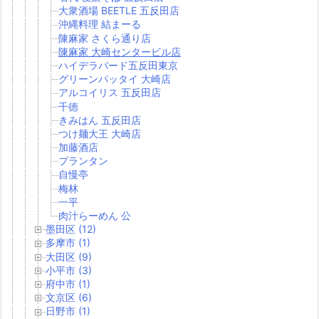
大衆酒場 BEETLE 五反田店
沖縄料理 結まーる
陳麻家 さくら通り店
陳麻家 大崎センタービル店
ハイデラバード五反田東京
グリーンパッタイ 大崎店
アルコイリス 五反田店
千徳
きみはん 五反田店
つけ麺大王 大崎店
加藤酒店
プランタン
自慢亭
梅林
一平
肉汁らーめん 公
墨田区 (12)
多摩市 (1)
大田区 (9)
小平市 (3)
府中市 (1)
文京区 (6)
日野市 (1)