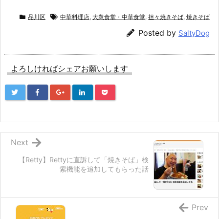
品川区
中華料理店
,
大衆食堂・中華食堂
,
担々焼きそば
,
焼きそば
Posted by
SaltyDog
よろしければシェアお願いします
Next
【Retty】Rettyに直訴して「焼きそば」検
索機能を追加してもらった話
Prev