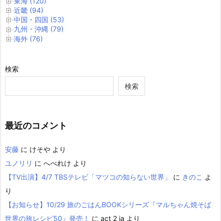
東海 (120)
近畿 (94)
中国・四国 (53)
九州・沖縄 (79)
海外 (76)
検索
検索
最近のコメント
安藤
に
けそや
より
ユノリリ
に
へべれけ
より
【TV出演】4/7 TBSテレビ「マツコの知らない世界」
に
きのこ
よ
り
【お知らせ】10/29 旅のごはんBOOKシリーズ『マルちゃん焼そば
世界の旅レシピ50』発売！
に
act 2 ia
より