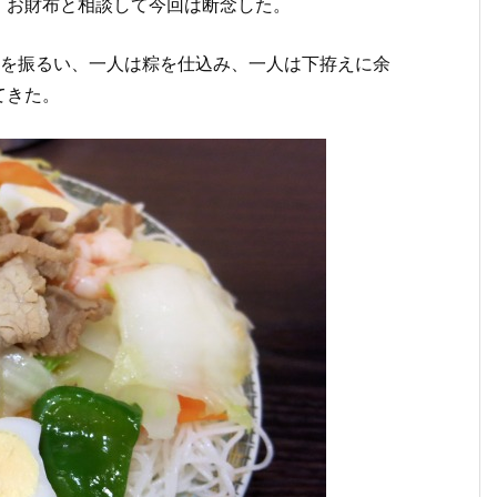
、お財布と相談して今回は断念した。
鍋を振るい、一人は粽を仕込み、一人は下拵えに余
てきた。