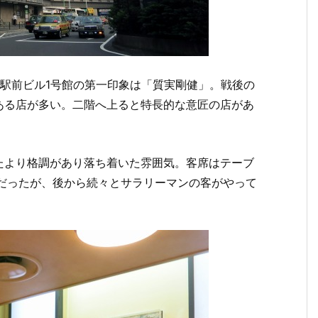
橋駅前ビル1号館の第一印象は「質実剛健」。戦後の
ある店が多い。二階へ上ると特長的な意匠の店があ
たより格調があり落ち着いた雰囲気。客席はテーブ
けだったが、後から続々とサラリーマンの客がやって