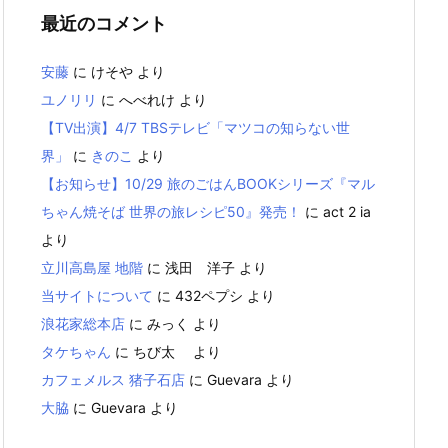
最近のコメント
安藤
に
けそや
より
ユノリリ
に
へべれけ
より
【TV出演】4/7 TBSテレビ「マツコの知らない世
界」
に
きのこ
より
【お知らせ】10/29 旅のごはんBOOKシリーズ『マル
ちゃん焼そば 世界の旅レシピ50』発売！
に
act 2 ia
より
立川高島屋 地階
に
浅田 洋子
より
当サイトについて
に
432ペプシ
より
浪花家総本店
に
みっく
より
タケちゃん
に
ちび太
より
カフェメルス 猪子石店
に
Guevara
より
大脇
に
Guevara
より