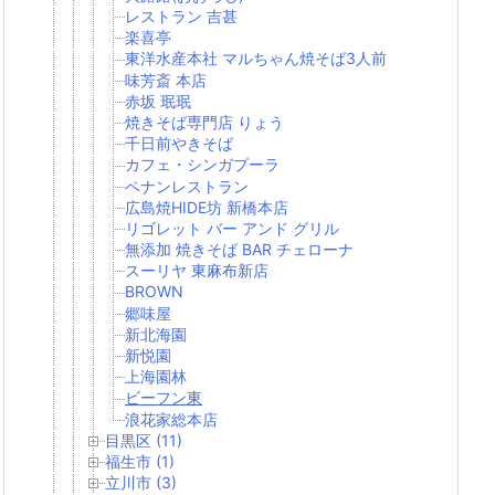
レストラン 吉甚
楽喜亭
東洋水産本社 マルちゃん焼そば3人前
味芳斎 本店
赤坂 珉珉
焼きそば専門店 りょう
千日前やきそば
カフェ・シンガプーラ
ペナンレストラン
広島焼HIDE坊 新橋本店
リゴレット バー アンド グリル
無添加 焼きそば BAR チェローナ
スーリヤ 東麻布新店
BROWN
郷味屋
新北海園
新悦園
上海園林
ビーフン東
浪花家総本店
目黒区 (11)
福生市 (1)
立川市 (3)