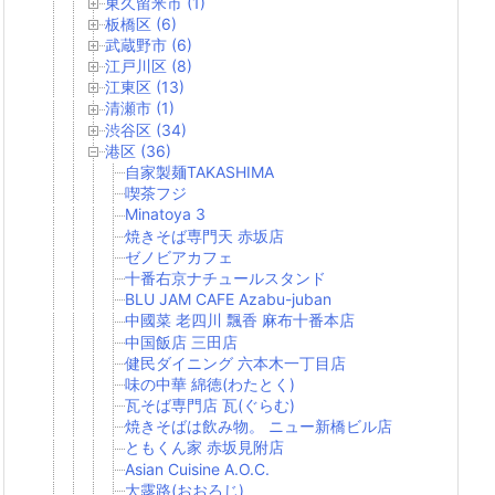
東久留米市 (1)
板橋区 (6)
武蔵野市 (6)
江戸川区 (8)
江東区 (13)
清瀬市 (1)
渋谷区 (34)
港区 (36)
自家製麺TAKASHIMA
喫茶フジ
Minatoya 3
焼きそば専門天 赤坂店
ゼノビアカフェ
十番右京ナチュールスタンド
BLU JAM CAFE Azabu-juban
中國菜 老四川 飄香 麻布十番本店
中国飯店 三田店
健民ダイニング 六本木一丁目店
味の中華 綿徳(わたとく)
瓦そば専門店 瓦(ぐらむ)
焼きそばは飲み物。 ニュー新橋ビル店
ともくん家 赤坂見附店
Asian Cuisine A.O.C.
大露路(おおろじ)