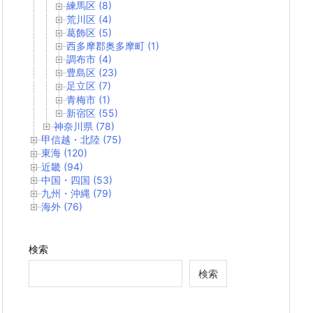
練馬区 (8)
荒川区 (4)
葛飾区 (5)
西多摩郡奥多摩町 (1)
調布市 (4)
豊島区 (23)
足立区 (7)
青梅市 (1)
新宿区 (55)
神奈川県 (78)
甲信越・北陸 (75)
東海 (120)
近畿 (94)
中国・四国 (53)
九州・沖縄 (79)
海外 (76)
検索
検索