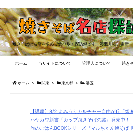
焼きそばの名店を求めて食べ歩く探訪録です。毎週月曜、更新！
ホーム
当サイトについて
管理人について
焼きそ
ホーム
>
関東
>
東京都
>
港区
【講座】8/2 よみうりカルチャー自由が丘「
ハヤカワ新書『カップ焼きそばの謎』発売中！
旅のごはんBOOKシリーズ『マルちゃん焼そば 