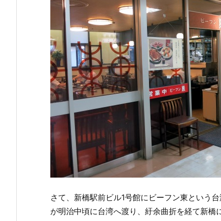
さて、新橋駅前ビル1号館にビーフン東という
が明治中頃に台湾へ渡り、紆余曲折を経て新橋