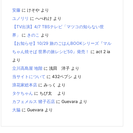
安藤
に
けそや
より
ユノリリ
に
へべれけ
より
【TV出演】4/7 TBSテレビ「マツコの知らない世
界」
に
きのこ
より
【お知らせ】10/29 旅のごはんBOOKシリーズ『マル
ちゃん焼そば 世界の旅レシピ50』発売！
に
act 2 ia
より
立川高島屋 地階
に
浅田 洋子
より
当サイトについて
に
432ペプシ
より
浪花家総本店
に
みっく
より
タケちゃん
に
ちび太
より
カフェメルス 猪子石店
に
Guevara
より
大脇
に
Guevara
より