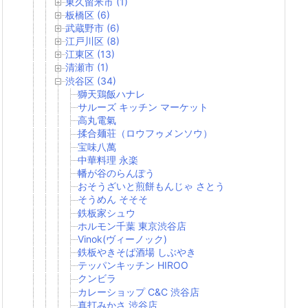
東久留米市 (1)
板橋区 (6)
武蔵野市 (6)
江戸川区 (8)
江東区 (13)
清瀬市 (1)
渋谷区 (34)
獅天鶏飯ハナレ
サルーズ キッチン マーケット
高丸電氣
揉合麺荘（ロウフゥメンソウ）
宝味八萬
中華料理 永楽
幡が谷のらんぽう
おそうざいと煎餅もんじゃ さとう
そうめん そそそ
鉄板家シュウ
ホルモン千葉 東京渋谷店
Vinok(ヴィーノック)
鉄板やきそば酒場 しぶやき
テッパンキッチン HIROO
クンビラ
カレーショップ C&C 渋谷店
真打みかさ 渋谷店