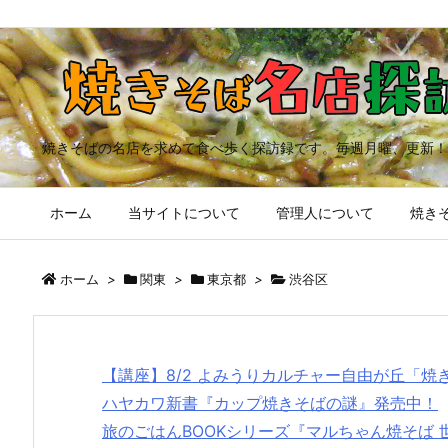
焼きそばの名店を求めて食べ歩く探訪録です。毎週月曜、更新！
ホーム
当サイトについて
管理人について
焼きそ
ホーム
>
関東
>
東京都
>
渋谷区
【講座】8/2 よみうりカルチャー自由が丘「
ハヤカワ新書『カップ焼きそばの謎』発売中！
旅のごはんBOOKシリーズ『マルちゃん焼そば 