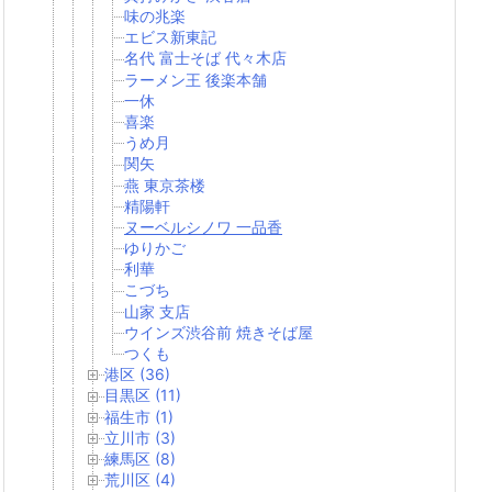
味の兆楽
エビス新東記
名代 富士そば 代々木店
ラーメン王 後楽本舗
一休
喜楽
うめ月
関矢
燕 東京茶楼
精陽軒
ヌーベルシノワ 一品香
ゆりかご
利華
こづち
山家 支店
ウインズ渋谷前 焼きそば屋
つくも
港区 (36)
目黒区 (11)
福生市 (1)
立川市 (3)
練馬区 (8)
荒川区 (4)