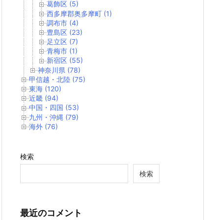
葛飾区 (5)
西多摩郡奥多摩町 (1)
調布市 (4)
豊島区 (23)
足立区 (7)
青梅市 (1)
新宿区 (55)
神奈川県 (78)
甲信越・北陸 (75)
東海 (120)
近畿 (94)
中国・四国 (53)
九州・沖縄 (79)
海外 (76)
検索
検索
最近のコメント