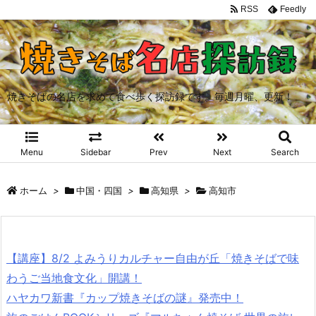
RSS
Feedly
焼きそばの名店を求めて食べ歩く探訪録です。毎週月曜、更新！
Menu
Sidebar
Prev
Next
Search
ホーム
>
中国・四国
>
高知県
>
高知市
【講座】8/2 よみうりカルチャー自由が丘「焼きそばで味
わうご当地食文化」開講！
ハヤカワ新書『カップ焼きそばの謎』発売中！