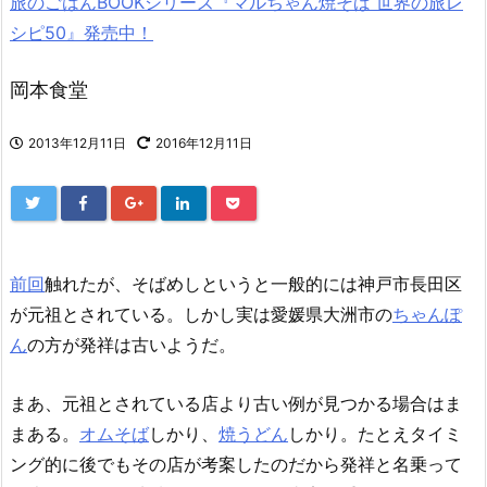
旅のごはんBOOKシリーズ『マルちゃん焼そば 世界の旅レ
シピ50』発売中！
岡本食堂
2013年12月11日
2016年12月11日
前回
触れたが、そばめしというと一般的には神戸市長田区
が元祖とされている。しかし実は愛媛県大洲市の
ちゃんぽ
ん
の方が発祥は古いようだ。
まあ、元祖とされている店より古い例が見つかる場合はま
まある。
オムそば
しかり、
焼うどん
しかり。たとえタイミ
ング的に後でもその店が考案したのだから発祥と名乗って