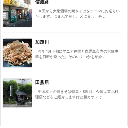
信濃路
今回から大衆酒場の焼きそばをテーマにお送りい
たします。つまんで良し、〆に良し、チ ...
加茂川
今年4月下旬にマニア仲間と鹿児島市内の大衆中
華を何軒か巡った。そのいくつかを紹介 ...
田燕居
中国本土の焼きそば特集・8週目。今週は東北料
理店などをご紹介しますけど超カオスで ...