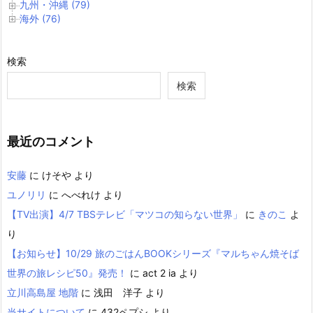
九州・沖縄 (79)
海外 (76)
検索
検索
最近のコメント
安藤
に
けそや
より
ユノリリ
に
へべれけ
より
【TV出演】4/7 TBSテレビ「マツコの知らない世界」
に
きのこ
よ
り
【お知らせ】10/29 旅のごはんBOOKシリーズ『マルちゃん焼そば
世界の旅レシピ50』発売！
に
act 2 ia
より
立川高島屋 地階
に
浅田 洋子
より
当サイトについて
に
432ペプシ
より