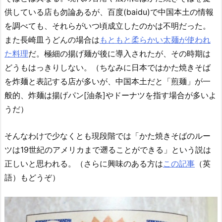
供している店も勿論あるが、百度(baidu)で中国本土の情報
を調べても、それらがいつ頃成立したのかは不明だった。
また長崎皿うどんの場合は
もともと柔らかい太麺が使われ
た料理
だ。極細の揚げ麺が後に導入されたが、その時期は
どうもはっきりしない。（ちなみに日本ではかた焼きそば
を炸麺と表記する店が多いが、中国本土だと「煎麺」が一
般的、炸麺は揚げパン[油条]やドーナツを指す場合が多いよ
うだ）
そんなわけで少なくとも現段階では「かた焼きそばのルー
ツは19世紀のアメリカまで遡ることができる」という説は
正しいと思われる。（さらに興味のある方は
この記事
（英
語）もどうぞ）