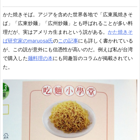
かた焼きそば。アジアを含めた世界各地で「広東風焼きそ
ば」「広東炒麺」「広州炒麺」とも呼ばれることが多い料
理だが、実はアメリカ生まれという説がある。
かた焼きそ
ば研究家のmaruosa氏
の
この記事
にも詳しく書かれている
が、この説が意外にも信憑性が高いのだ。例えば私が台湾
で購入した
麺料理の本
にも同趣旨のコラムが掲載されてい
た。