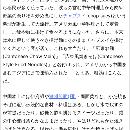
ら移民が多く渡っていた。彼らの営む中華料理店から肉や
野菜の余り物を炒め煮にした
チャプスイ
(chop suey)という
料理が誕生して大流行。アメリカ風中華料理として定着
し、ご飯や麺に掛けて食べるようになった。さらに、本来
は水に戻して使うべき揚げ麺にそのままチャプスイを掛け
てくれという客が居て、これも大当たり。「広東炒麺
(Cantonese Chow Mein)」「広東風焼きそば(Cantonese
Style Fried Noodles)」と名付けられ、アメリカから中国を
含むアジアにまで逆輸入された……とまあ、粗筋はこんな
だ。
中国本土には伊府麺や
潮州煎面(麺)
・両面黄など、かた焼き
そばに近い伝統的な食材・料理はある。しかし水で戻すの
が前提だったり、砂糖と酢を掛けるスイーツだったり、麺
の中心部は柔らかなままだったり、やはりどれもかた焼き
そばとは異なる。現代の香港や広州にはかた焼きそばを提