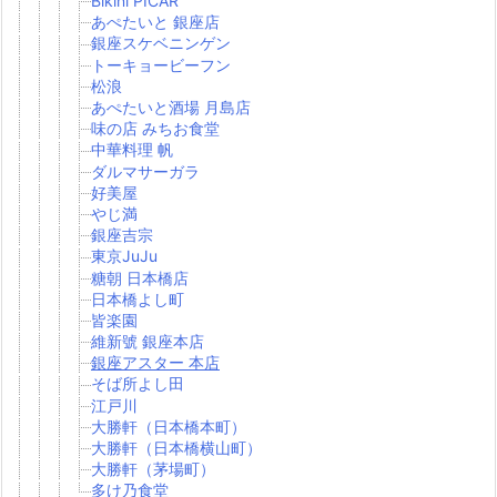
Bikini PICAR
あぺたいと 銀座店
銀座スケベニンゲン
トーキョービーフン
松浪
あぺたいと酒場 月島店
味の店 みちお食堂
中華料理 帆
ダルマサーガラ
好美屋
やじ満
銀座吉宗
東京JuJu
糖朝 日本橋店
日本橋よし町
皆楽園
維新號 銀座本店
銀座アスター 本店
そば所よし田
江戸川
大勝軒（日本橋本町）
大勝軒（日本橋横山町）
大勝軒（茅場町）
多け乃食堂