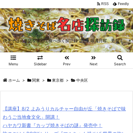
RSS
Feedly
焼きそばの名店を求めて食べ歩く探訪録です。毎週月曜、更新！
Menu
Sidebar
Prev
Next
Search
ホーム
>
関東
>
東京都
>
中央区
【講座】8/2 よみうりカルチャー自由が丘「焼きそばで味
わうご当地食文化」開講！
ハヤカワ新書『カップ焼きそばの謎』発売中！