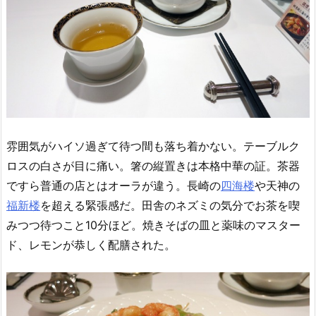
雰囲気がハイソ過ぎて待つ間も落ち着かない。テーブルク
ロスの白さが目に痛い。箸の縦置きは本格中華の証。茶器
ですら普通の店とはオーラが違う。長崎の
四海楼
や天神の
福新楼
を超える緊張感だ。田舎のネズミの気分でお茶を喫
みつつ待つこと10分ほど。焼きそばの皿と薬味のマスター
ド、レモンが恭しく配膳された。