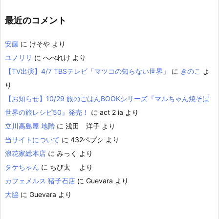
最近のコメント
安藤
に
けそや
より
ユノリリ
に
へべれけ
より
【TV出演】4/7 TBSテレビ「マツコの知らない世界」
に
きのこ
よ
り
【お知らせ】10/29 旅のごはんBOOKシリーズ『マルちゃん焼そば
世界の旅レシピ50』発売！
に
act 2 ia
より
立川高島屋 地階
に
浅田 洋子
より
当サイトについて
に
432ペプシ
より
浪花家総本店
に
みっく
より
タケちゃん
に
ちび太
より
カフェメルス 猪子石店
に
Guevara
より
大脇
に
Guevara
より