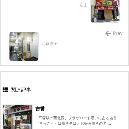
友楽
Prev
北京餃子
関連記事
吉香
平塚駅の西北西、プラザロード沿いにある吉香
（きっこう）は焼きそばとお好み焼きの老 ...