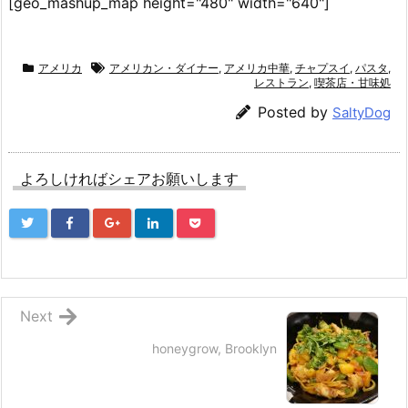
[geo_mashup_map height="480" width="640"]
アメリカ
アメリカン・ダイナー
,
アメリカ中華
,
チャプスイ
,
パスタ
,
レストラン
,
喫茶店・甘味処
Posted by
SaltyDog
よろしければシェアお願いします
Next
honeygrow, Brooklyn