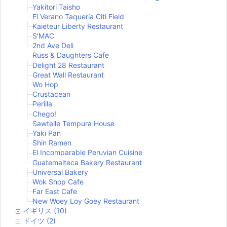
Yakitori Taisho
El Verano Taquería Citi Field
Kaieteur Liberty Restaurant
S’MAC
2nd Ave Deli
Russ & Daughters Cafe
Delight 28 Restaurant
Great Wall Restaurant
Wo Hop
Crustacean
Perilla
Chego!
Sawtelle Tempura House
Yaki Pan
Shin Ramen
El Incomparable Peruvian Cuisine
Guatemalteca Bakery Restaurant
Universal Bakery
Wok Shop Cafe
Far East Cafe
New Woey Loy Goey Restaurant
イギリス (10)
ドイツ (2)