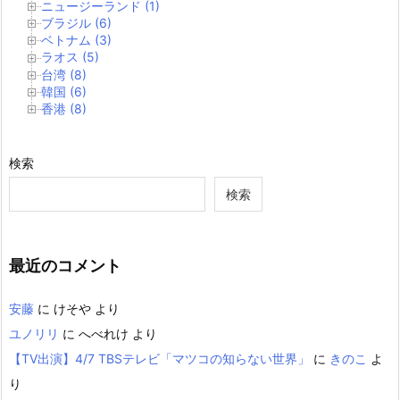
ニュージーランド (1)
ブラジル (6)
ベトナム (3)
ラオス (5)
台湾 (8)
韓国 (6)
香港 (8)
検索
検索
最近のコメント
安藤
に
けそや
より
ユノリリ
に
へべれけ
より
【TV出演】4/7 TBSテレビ「マツコの知らない世界」
に
きのこ
よ
り