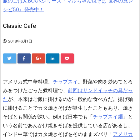
旅のごはんBOOKシリーズ『マルちゃん焼そば 世界の旅レ
シピ50』発売中！
Classic Cafe
2018年6月1日
アメリカ式中華料理、
チャプスイ
。野菜や肉を炒めてとろ
みをつけたごった煮料理で、
前回はサンドイッチの具だっ
た
が、本来はご飯に掛けるのが一般的な食べ方だ。揚げ麺
に掛けることでカタ焼きそばが誕生したこともあり、焼き
そばとも関係が深い。例えば日本でも「
チャプスイ麺
」と
いう名前であんかけ焼きそばを提供している店があるし、
インド中華ではカタ焼きそばをそのままズバリ「
アメリカ