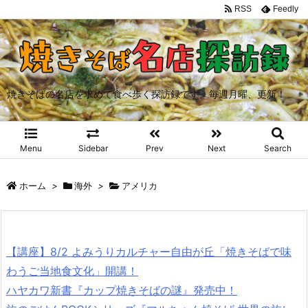
RSS
Feedly
焼きそばの名店を求めて食べ歩く探訪録です。毎週月曜、更新！
Menu
Sidebar
Prev
Next
Search
ホーム
>
海外
>
アメリカ
【講座】8/2 よみうりカルチャー自由が丘「焼きそばで味
わうご当地食文化」開講！
ハヤカワ新書『カップ焼きそばの謎』発売中！