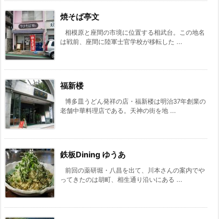
焼そば亭文
相模原と座間の市境に位置する相武台。この地名
は戦前、座間に陸軍士官学校が移転した ...
福新楼
博多皿うどん発祥の店・福新楼は明治37年創業の
老舗中華料理店である。天神の街を地 ...
鉄板Dining ゆうあ
前回の薬研堀・八昌を出て、川本さんの案内でや
ってきたのは胡町、相生通り沿いにある ...