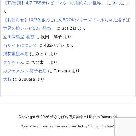
【TV出演】4/7 TBSテレビ「マツコの知らない世界」
に
きのこ
よ
り
【お知らせ】10/29 旅のごはんBOOKシリーズ『マルちゃん焼そば
世界の旅レシピ50』発売！
に
act 2 ia
より
立川高島屋 地階
に
浅田 洋子
より
当サイトについて
に
432ペプシ
より
浪花家総本店
に
みっく
より
タケちゃん
に
ちび太
より
カフェメルス 猪子石店
に
Guevara
より
大脇
に
Guevara
より
Copyright ©
2026
焼きそば名店探訪録
All Rights Reserved.
WordPress Luxeritas Theme is provided by "
Thought is free
".