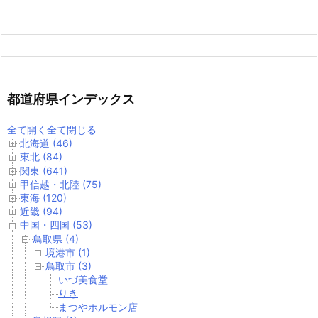
都道府県インデックス
全て開く
全て閉じる
北海道 (46)
東北 (84)
関東 (641)
甲信越・北陸 (75)
東海 (120)
近畿 (94)
中国・四国 (53)
鳥取県 (4)
境港市 (1)
鳥取市 (3)
いづ美食堂
りき
まつやホルモン店