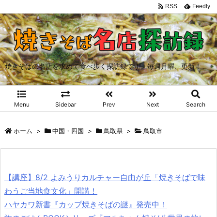
RSS
Feedly
焼きそばの名店を求めて食べ歩く探訪録です。毎週月曜、更新！
Menu
Sidebar
Prev
Next
Search
ホーム
>
中国・四国
>
鳥取県
>
鳥取市
【講座】8/2 よみうりカルチャー自由が丘「焼きそばで味
わうご当地食文化」開講！
ハヤカワ新書『カップ焼きそばの謎』発売中！