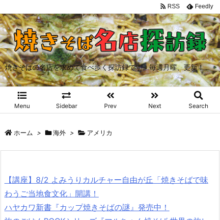
RSS
Feedly
焼きそばの名店を求めて食べ歩く探訪録です。毎週月曜、更新！
Menu
Sidebar
Prev
Next
Search
ホーム
>
海外
>
アメリカ
【講座】8/2 よみうりカルチャー自由が丘「焼きそばで味
わうご当地食文化」開講！
ハヤカワ新書『カップ焼きそばの謎』発売中！