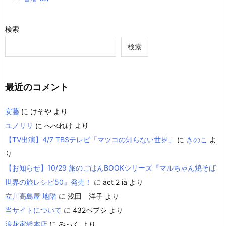
検索
検索
最近のコメント
安藤
に
けそや
より
ユノリリ
に
へべれけ
より
【TV出演】4/7 TBSテレビ「マツコの知らない世界」
に
きのこ
よ
り
【お知らせ】10/29 旅のごはんBOOKシリーズ『マルちゃん焼そば
世界の旅レシピ50』発売！
に
act 2 ia
より
立川高島屋 地階
に
浅田 洋子
より
当サイトについて
に
432ペプシ
より
浪花家総本店
に
みっく
より