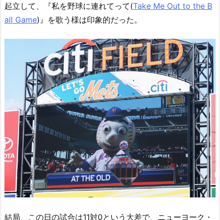
起立して、『私を野球に連れてって(
Take Me Out to the B
all Game
)』を歌う様は印象的だった。
結局、この日の試合は11対0という大差で、ニューヨーク・