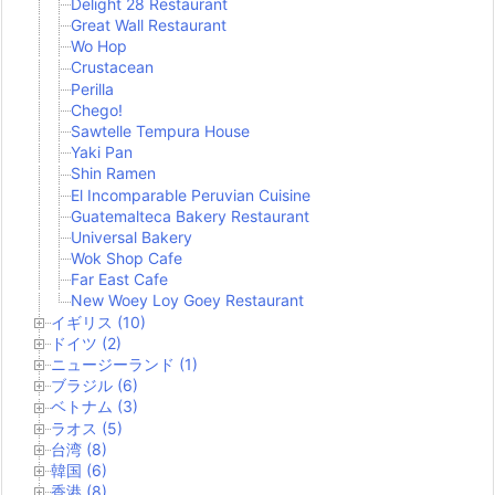
Delight 28 Restaurant
Great Wall Restaurant
Wo Hop
Crustacean
Perilla
Chego!
Sawtelle Tempura House
Yaki Pan
Shin Ramen
El Incomparable Peruvian Cuisine
Guatemalteca Bakery Restaurant
Universal Bakery
Wok Shop Cafe
Far East Cafe
New Woey Loy Goey Restaurant
イギリス (10)
ドイツ (2)
ニュージーランド (1)
ブラジル (6)
ベトナム (3)
ラオス (5)
台湾 (8)
韓国 (6)
香港 (8)