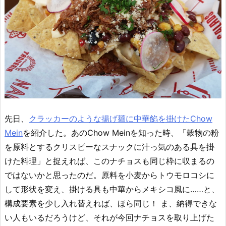
先日、
クラッカーのような揚げ麺に中華餡を掛けたChow
Mein
を紹介した。あのChow Meinを知った時、「穀物の粉
を原料とするクリスピーなスナックに汁っ気のある具を掛
けた料理」と捉えれば、このナチョスも同じ枠に収まるの
ではないかと思ったのだ。原料を小麦からトウモロコシに
して形状を変え、掛ける具も中華からメキシコ風に……と、
構成要素を少し入れ替えれば、ほら同じ！ ま、納得できな
い人もいるだろうけど、それが今回ナチョスを取り上げた