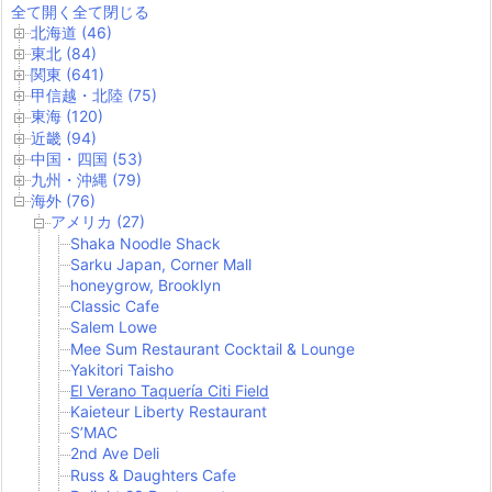
全て開く
全て閉じる
北海道 (46)
東北 (84)
関東 (641)
甲信越・北陸 (75)
東海 (120)
近畿 (94)
中国・四国 (53)
九州・沖縄 (79)
海外 (76)
アメリカ (27)
Shaka Noodle Shack
Sarku Japan, Corner Mall
honeygrow, Brooklyn
Classic Cafe
Salem Lowe
Mee Sum Restaurant Cocktail & Lounge
Yakitori Taisho
El Verano Taquería Citi Field
Kaieteur Liberty Restaurant
S’MAC
2nd Ave Deli
Russ & Daughters Cafe