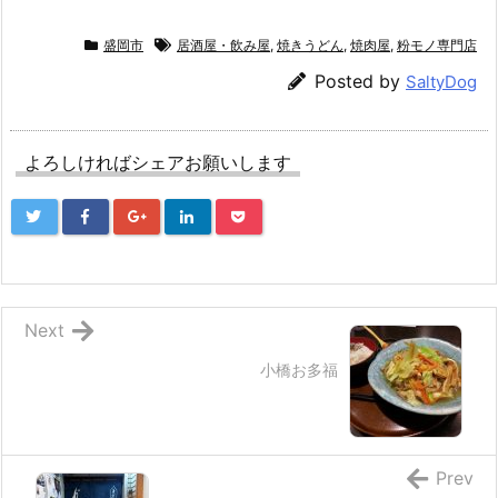
盛岡市
居酒屋・飲み屋
,
焼きうどん
,
焼肉屋
,
粉モノ専門店
Posted by
SaltyDog
よろしければシェアお願いします
Next
小橋お多福
Prev