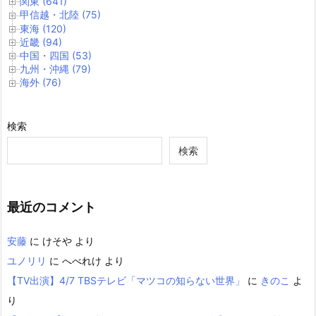
関東 (641)
甲信越・北陸 (75)
東海 (120)
近畿 (94)
中国・四国 (53)
九州・沖縄 (79)
海外 (76)
検索
検索
最近のコメント
安藤
に
けそや
より
ユノリリ
に
へべれけ
より
【TV出演】4/7 TBSテレビ「マツコの知らない世界」
に
きのこ
よ
り