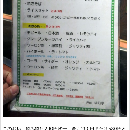
このお店、飲み物は290円均一。肴も290円または580円と