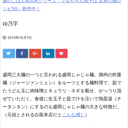
旅のごはんBOOKシリーズ『マルちゃん焼そば 世界の旅レ
シピ50』発売中！
ゆ乃字
2014年10月1日
盛岡三大麺の一つと言われる盛岡じゃじゃ麺。満州の炸醤
麺（ジャージァンミェン）をルーツとする麺料理で、茹で
たうどん玉に肉味噌とキュウリ・ネギを載せ、がっつり混
ぜていただく。食後に生玉子と茹で汁を注いで鶏蛋湯（チ
ータンタン）にするのも盛岡じゃじゃ麺の大きな特徴だ。
（元祖とされる白龍本店だと
こんな感じ
）