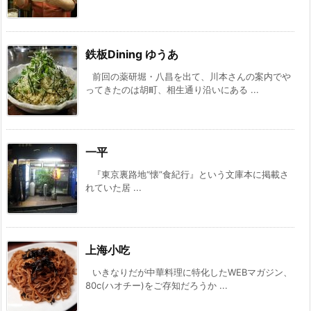
鉄板Dining ゆうあ
前回の薬研堀・八昌を出て、川本さんの案内でや
ってきたのは胡町、相生通り沿いにある ...
一平
『東京裏路地“懐”食紀行』という文庫本に掲載さ
れていた居 ...
上海小吃
いきなりだが中華料理に特化したWEBマガジン、
80c(ハオチー)をご存知だろうか ...