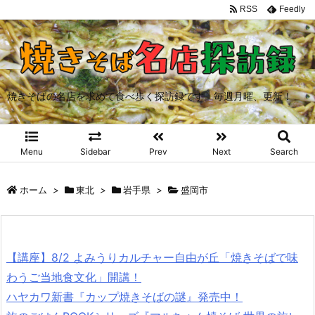
RSS
Feedly
焼きそばの名店を求めて食べ歩く探訪録です。毎週月曜、更新！
Menu
Sidebar
Prev
Next
Search
ホーム
>
東北
>
岩手県
>
盛岡市
【講座】8/2 よみうりカルチャー自由が丘「焼きそばで味
わうご当地食文化」開講！
ハヤカワ新書『カップ焼きそばの謎』発売中！