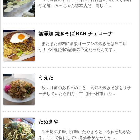
な老舗、みっちゃん総本店だ。同じ「 ...
無添加 焼きそば BAR チェローナ
またまた都内に新規オープンの焼きそば専門店
が！ 今回は別の記事の予定だったんです ...
うえた
数ヶ月前のある日のこと。高知の焼きそばをリサ
ーチしていたら四万十市（旧中村市）の ...
たぬきや
稲田堤の多摩川河畔にたぬきやという休憩処があ
る。ここで提供している酒肴がなかなか ...