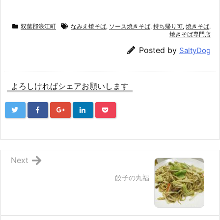
双葉郡浪江町
なみえ焼そば
,
ソース焼きそば
,
持ち帰り可
,
焼きそば
,
焼きそば専門店
Posted by
SaltyDog
よろしければシェアお願いします
Next
餃子の丸福