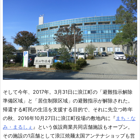
そして今年、2017年。3月31日に浪江町の「避難指示解除
準備区域」と「居住制限区域」の避難指示が解除された。
帰還する町民の生活を支援する目的で、それに先立つ昨年
の秋、2016年10月27日に浪江町役場の敷地内に『
まち・な
み・まるしぇ
』という仮設商業共同店舗施設もオープン。
その施設の1店舗として浪江焼麺太国アンテナショップも営