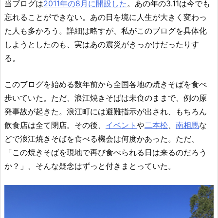
当ブログは
2011年の8月に開設した
。あの年の3.11は今でも
忘れることができない。あの日を境に人生が大きく変わっ
た人も多かろう。詳細は略すが、私がこのブログを具体化
しようとしたのも、実はあの震災がきっかけだったりす
る。
このブログを始める数年前から全国各地の焼きそばを食べ
歩いていた。ただ、浪江焼きそばは未食のままで、例の原
発事故が起きた。浪江町には避難指示が出され、もちろん
飲食店は全て閉店。その後、
イベント
や
二本松
、
南相馬
な
どで浪江焼きそばを食べる機会は何度かあった。ただ、
「この焼きそばを現地で再び食べられる日は来るのだろう
か？」、そんな疑念はずっと付きまとっていた。