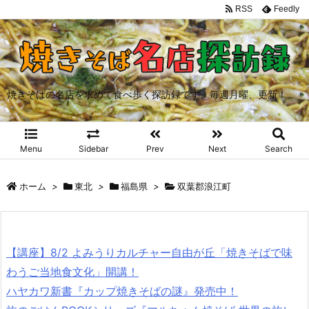
RSS
Feedly
焼きそばの名店を求めて食べ歩く探訪録です。毎週月曜、更新！
Menu
Sidebar
Prev
Next
Search
ホーム
>
東北
>
福島県
>
双葉郡浪江町
【講座】8/2 よみうりカルチャー自由が丘「焼きそばで味
わうご当地食文化」開講！
ハヤカワ新書『カップ焼きそばの謎』発売中！