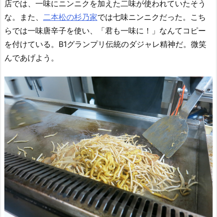
店では、一味にニンニクを加えた二味が使われていたそう
な。また、
二本松の杉乃家
では七味ニンニクだった。こち
らでは一味唐辛子を使い、「君も一味に！」なんてコピー
を付けている。B1グランプリ伝統のダジャレ精神だ。微笑
んであげよう。