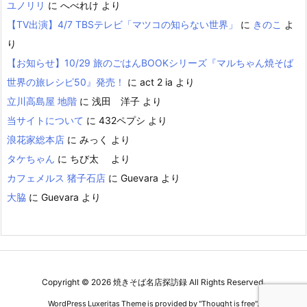
ユノリリ
に
へべれけ
より
【TV出演】4/7 TBSテレビ「マツコの知らない世界」
に
きのこ
よ
り
【お知らせ】10/29 旅のごはんBOOKシリーズ『マルちゃん焼そば
世界の旅レシピ50』発売！
に
act 2 ia
より
立川高島屋 地階
に
浅田 洋子
より
当サイトについて
に
432ペプシ
より
浪花家総本店
に
みっく
より
タケちゃん
に
ちび太
より
カフェメルス 猪子石店
に
Guevara
より
大脇
に
Guevara
より
Copyright ©
2026
焼きそば名店探訪録
All Rights Reserved.
WordPress Luxeritas Theme is provided by "
Thought is free
".