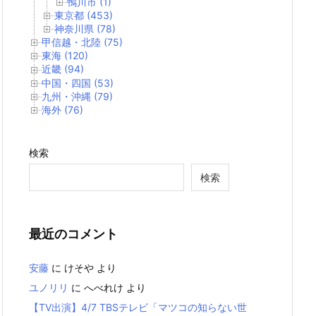
鴨川市 (1)
東京都 (453)
神奈川県 (78)
甲信越・北陸 (75)
東海 (120)
近畿 (94)
中国・四国 (53)
九州・沖縄 (79)
海外 (76)
検索
検索
最近のコメント
安藤
に
けそや
より
ユノリリ
に
へべれけ
より
【TV出演】4/7 TBSテレビ「マツコの知らない世