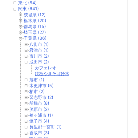
東北 (84)
関東 (641)
茨城県 (12)
栃木県 (20)
群馬県 (15)
埼玉県 (27)
千葉県 (36)
八街市 (1)
君津市 (1)
市川市 (2)
成田市 (2)
カフェレオ
鉄板やきそば鈴木
旭市 (1)
木更津市 (5)
柏市 (2)
習志野市 (2)
船橋市 (8)
茂原市 (2)
袖ヶ浦市 (1)
銚子市 (4)
長生郡一宮町 (1)
香取市 (3)