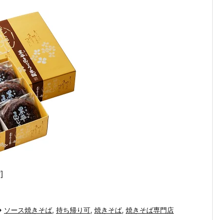
]
ソース焼きそば
,
持ち帰り可
,
焼きそば
,
焼きそば専門店