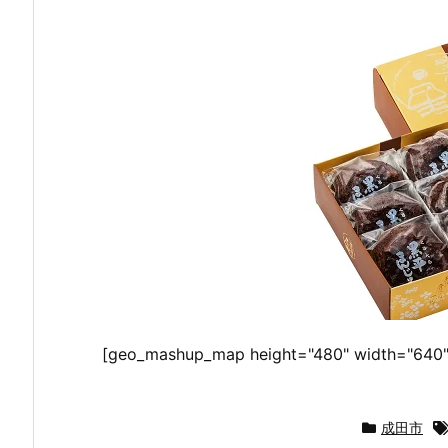
[geo_mashup_map height="480" width="640"
成田市