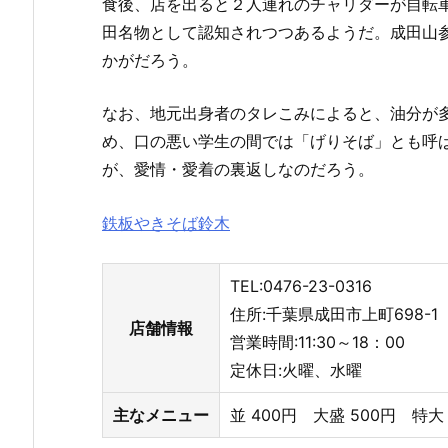
食後、店を出ると２人連れのチャリダーが自転
田名物として認知されつつあるようだ。成田山
かがだろう。
なお、地元出身者のタレこみによると、油分が
め、口の悪い学生の間では「げりそば」とも呼
が、愛情・愛着の裏返しなのだろう。
鉄板やきそば鈴木
TEL:0476-23-0316
住所:千葉県成田市上町698-1
店舗情報
営業時間:11:30～18：00
定休日:火曜、水曜
主なメニュー
並 400円 大盛 500円 特大 