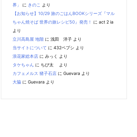
界」
に
きのこ
より
【お知らせ】10/29 旅のごはんBOOKシリーズ『マル
ちゃん焼そば 世界の旅レシピ50』発売！
に
act 2 ia
より
立川高島屋 地階
に
浅田 洋子
より
当サイトについて
に
432ペプシ
より
浪花家総本店
に
みっく
より
タケちゃん
に
ちび太
より
カフェメルス 猪子石店
に
Guevara
より
大脇
に
Guevara
より