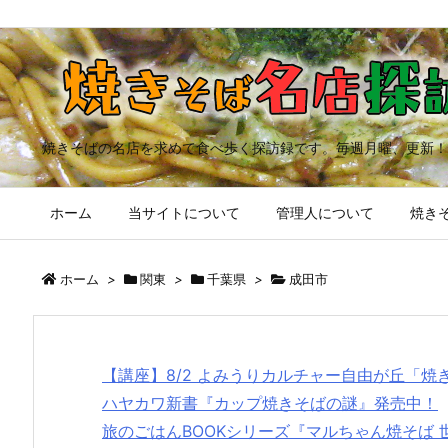
焼きそばの名店を求めて食べ歩く探訪録です。毎週月曜、更新！
ホーム
当サイトについて
管理人について
焼きそ
ホーム
>
関東
>
千葉県
>
成田市
【講座】8/2 よみうりカルチャー自由が丘「
ハヤカワ新書『カップ焼きそばの謎』発売中！
旅のごはんBOOKシリーズ『マルちゃん焼そば 