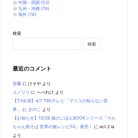
中国・四国 (53)
九州・沖縄 (79)
海外 (76)
検索
検索
最近のコメント
安藤
に
けそや
より
ユノリリ
に
へべれけ
より
【TV出演】4/7 TBSテレビ「マツコの知らない世
界」
に
きのこ
より
【お知らせ】10/29 旅のごはんBOOKシリーズ『マル
ちゃん焼そば 世界の旅レシピ50』発売！
に
act 2 ia
より