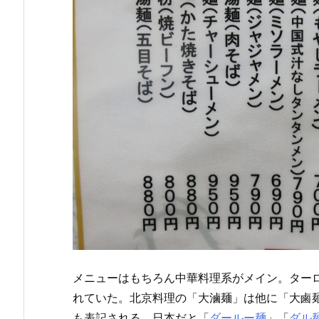
メニューはもちろん中華料理系がメイン。ター
れていた。北京料理の「大滷麺」は他に「大鹵
も表記される。日本だと「
ダールー麺
」「
ダル