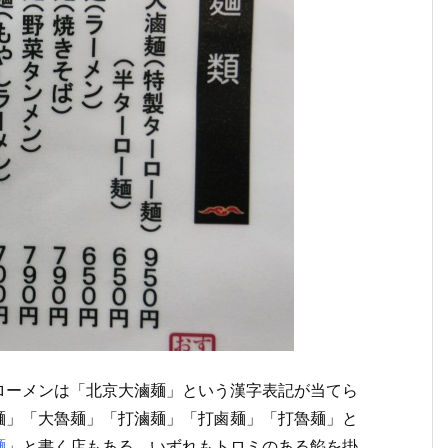
ローメンは「北京大滷麺」という漢字表記が当てら
麺」「大魯麺」「打滷麺」「打鹵麺」「打魯麺」と
麺
」と書く店もある。いずれもトロミのある餡を掛