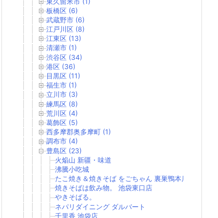
東久留米市 (1)
板橋区 (6)
武蔵野市 (6)
江戸川区 (8)
江東区 (13)
清瀬市 (1)
渋谷区 (34)
港区 (36)
目黒区 (11)
福生市 (1)
立川市 (3)
練馬区 (8)
荒川区 (4)
葛飾区 (5)
西多摩郡奥多摩町 (1)
調布市 (4)
豊島区 (23)
火焔山 新疆・味道
沸騰小吃城
たこ焼き＆焼きそば をごちゃん 裏巣鴨本店
焼きそばは飲み物。 池袋東口店
やきそばる。
ネパリダイニング ダルバート
千里香 池袋店