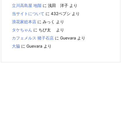
立川高島屋 地階
に
浅田 洋子
より
当サイトについて
に
432ペプシ
より
浪花家総本店
に
みっく
より
タケちゃん
に
ちび太
より
カフェメルス 猪子石店
に
Guevara
より
大脇
に
Guevara
より