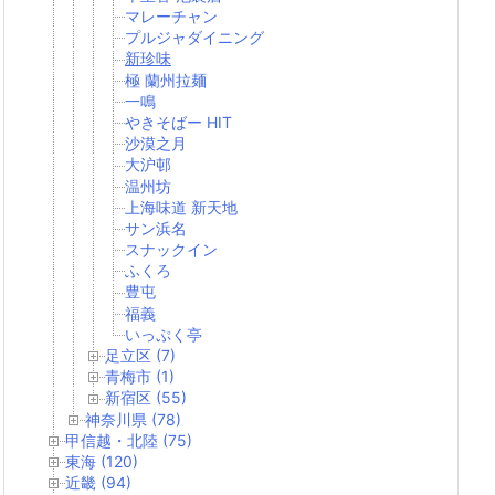
マレーチャン
プルジャダイニング
新珍味
極 蘭州拉麺
一鳴
やきそばー HIT
沙漠之月
大沪邨
温州坊
上海味道 新天地
サン浜名
スナックイン
ふくろ
豊屯
福義
いっぷく亭
足立区 (7)
青梅市 (1)
新宿区 (55)
神奈川県 (78)
甲信越・北陸 (75)
東海 (120)
近畿 (94)