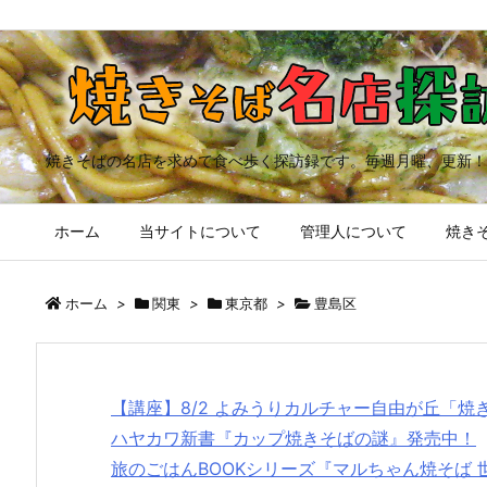
焼きそばの名店を求めて食べ歩く探訪録です。毎週月曜、更新！
ホーム
当サイトについて
管理人について
焼きそ
ホーム
>
関東
>
東京都
>
豊島区
【講座】8/2 よみうりカルチャー自由が丘「
ハヤカワ新書『カップ焼きそばの謎』発売中！
旅のごはんBOOKシリーズ『マルちゃん焼そば 