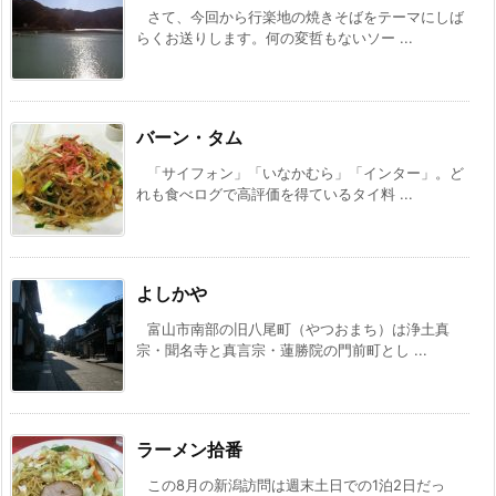
さて、今回から行楽地の焼きそばをテーマにしば
らくお送りします。何の変哲もないソー ...
バーン・タム
「サイフォン」「いなかむら」「インター」。ど
れも食べログで高評価を得ているタイ料 ...
よしかや
富山市南部の旧八尾町（やつおまち）は浄土真
宗・聞名寺と真言宗・蓮勝院の門前町とし ...
ラーメン拾番
この8月の新潟訪問は週末土日での1泊2日だっ