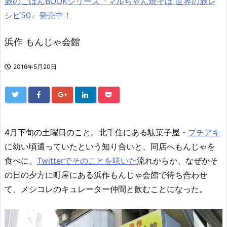
旅のごはんBOOKシリーズ『マルちゃん焼そば 世界の旅レ
シピ50』発売中！
浜作 もんじゃ会館
2016年5月20日
4月下旬の土曜日のこと。北千住にある駄菓子屋・
プチアキ
に幼い頃通っていたという知り合いと、同店へもんじゃを
食べに。
Twitterでそのことを呟いた
流れからか、なぜかそ
の日の夕方に町屋にある浜作もんじゃ会館で待ち合わせ
て、メシコレのキュレーター仲間と飲むことになった。