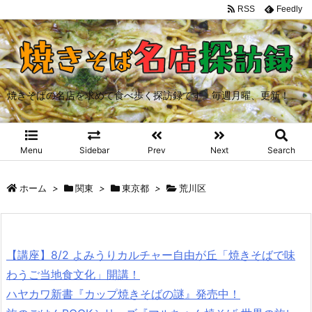
RSS
Feedly
焼きそばの名店を求めて食べ歩く探訪録です。毎週月曜、更新！
Menu
Sidebar
Prev
Next
Search
ホーム
>
関東
>
東京都
>
荒川区
【講座】8/2 よみうりカルチャー自由が丘「焼きそばで味
わうご当地食文化」開講！
ハヤカワ新書『カップ焼きそばの謎』発売中！