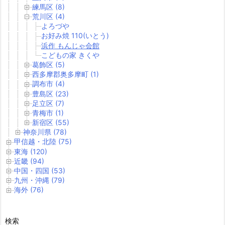
練馬区 (8)
荒川区 (4)
よろづや
お好み焼 110(いとう)
浜作 もんじゃ会館
こどもの家 きくや
葛飾区 (5)
西多摩郡奥多摩町 (1)
調布市 (4)
豊島区 (23)
足立区 (7)
青梅市 (1)
新宿区 (55)
神奈川県 (78)
甲信越・北陸 (75)
東海 (120)
近畿 (94)
中国・四国 (53)
九州・沖縄 (79)
海外 (76)
検索