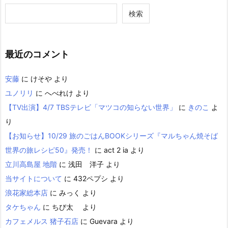
検索
最近のコメント
安藤
に
けそや
より
ユノリリ
に
へべれけ
より
【TV出演】4/7 TBSテレビ「マツコの知らない世界」
に
きのこ
よ
り
【お知らせ】10/29 旅のごはんBOOKシリーズ『マルちゃん焼そば
世界の旅レシピ50』発売！
に
act 2 ia
より
立川高島屋 地階
に
浅田 洋子
より
当サイトについて
に
432ペプシ
より
浪花家総本店
に
みっく
より
タケちゃん
に
ちび太
より
カフェメルス 猪子石店
に
Guevara
より