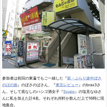
参加者は前回の東瀛でもご一緒した『
新・ぶらり途中ぼさ
のばの旅
』のぼさのばさん、『
東京レビュー
』のbrax3さ
ん、そして底なしのハシゴ酒女子『
Syupo
』の塩見なゆさ
んに私を加えた計4名。それぞれ何軒か飲んだ上で16時に現
地集合。