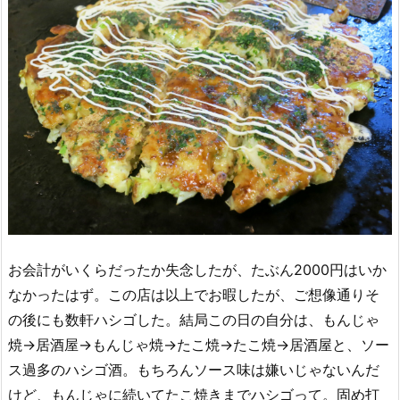
お会計がいくらだったか失念したが、たぶん2000円はいか
なかったはず。この店は以上でお暇したが、ご想像通りそ
の後にも数軒ハシゴした。結局この日の自分は、もんじゃ
焼→居酒屋→もんじゃ焼→たこ焼→たこ焼→居酒屋と、ソー
ス過多のハシゴ酒。もちろんソース味は嫌いじゃないんだ
けど、もんじゃに続いてたこ焼きまでハシゴって。固め打