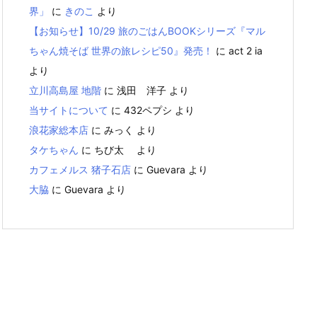
界」
に
きのこ
より
【お知らせ】10/29 旅のごはんBOOKシリーズ『マル
ちゃん焼そば 世界の旅レシピ50』発売！
に
act 2 ia
より
立川高島屋 地階
に
浅田 洋子
より
当サイトについて
に
432ペプシ
より
浪花家総本店
に
みっく
より
タケちゃん
に
ちび太
より
カフェメルス 猪子石店
に
Guevara
より
大脇
に
Guevara
より