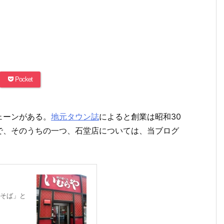
Pocket
ェーンがある。
地元タウン誌
によると創業は昭和30
で、そのうちの一つ、石堂店については、当ブログ
そば」と