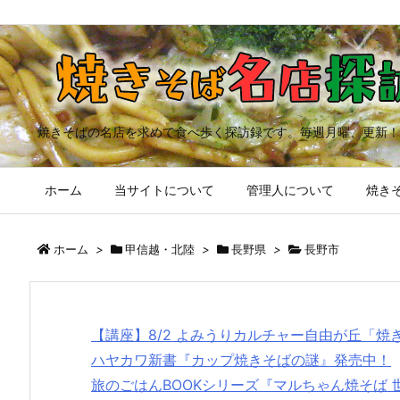
焼きそばの名店を求めて食べ歩く探訪録です。毎週月曜、更新！
ホーム
当サイトについて
管理人について
焼きそ
ホーム
>
甲信越・北陸
>
長野県
>
長野市
【講座】8/2 よみうりカルチャー自由が丘「
ハヤカワ新書『カップ焼きそばの謎』発売中！
旅のごはんBOOKシリーズ『マルちゃん焼そば 