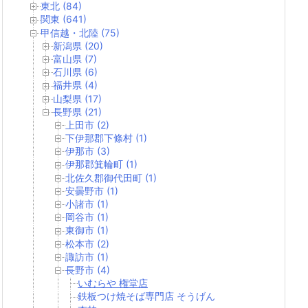
東北 (84)
関東 (641)
甲信越・北陸 (75)
新潟県 (20)
富山県 (7)
石川県 (6)
福井県 (4)
山梨県 (17)
長野県 (21)
上田市 (2)
下伊那郡下條村 (1)
伊那市 (3)
伊那郡箕輪町 (1)
北佐久郡御代田町 (1)
安曇野市 (1)
小諸市 (1)
岡谷市 (1)
東御市 (1)
松本市 (2)
諏訪市 (1)
長野市 (4)
いむらや 権堂店
鉄板つけ焼そば専門店 そうげん