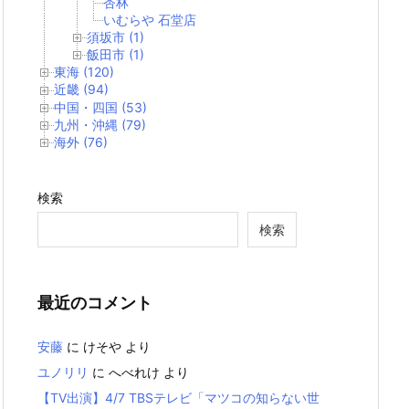
杏林
いむらや 石堂店
須坂市 (1)
飯田市 (1)
東海 (120)
近畿 (94)
中国・四国 (53)
九州・沖縄 (79)
海外 (76)
検索
検索
最近のコメント
安藤
に
けそや
より
ユノリリ
に
へべれけ
より
【TV出演】4/7 TBSテレビ「マツコの知らない世