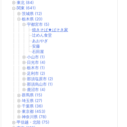
東北 (84)
関東 (641)
茨城県 (12)
栃木県 (20)
宇都宮市 (5)
焼きそば★ばそき家
辻めん食堂
あおやぎ
安藤
石田屋
小山市 (1)
日光市 (4)
栃木市 (1)
足利市 (2)
那須塩原市 (2)
那須烏山市 (1)
鹿沼市 (4)
群馬県 (15)
埼玉県 (27)
千葉県 (36)
東京都 (453)
神奈川県 (78)
甲信越・北陸 (75)