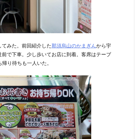
してみた。前回紹介した
那須烏山のかまぎん
から宇
社前で下車。少し歩いてお店に到着。客席はテーブ
ち帰り待ちも一人いた。