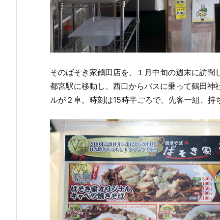
そのばそき家鶴田店を、１月中旬の週末に訪問
都宮駅に移動し、西口からバスに乗って鶴田神
ルが２卓。時刻は15時半ごろで、先客一組、持