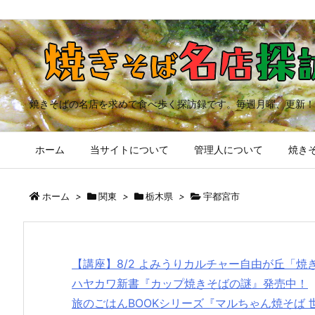
焼きそばの名店を求めて食べ歩く探訪録です。毎週月曜、更新！
ホーム
当サイトについて
管理人について
焼きそ
ホーム
>
関東
>
栃木県
>
宇都宮市
【講座】8/2 よみうりカルチャー自由が丘「
ハヤカワ新書『カップ焼きそばの謎』発売中！
旅のごはんBOOKシリーズ『マルちゃん焼そば 