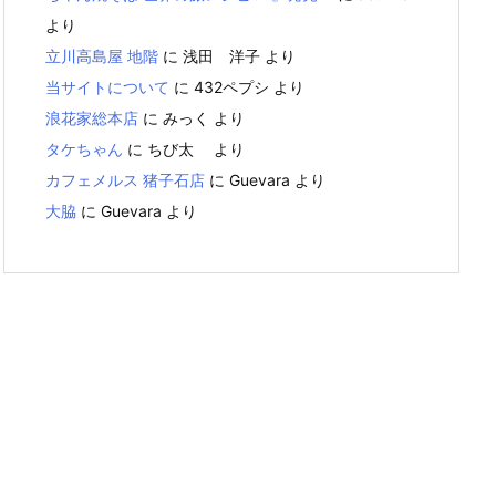
より
立川高島屋 地階
に
浅田 洋子
より
当サイトについて
に
432ペプシ
より
浪花家総本店
に
みっく
より
タケちゃん
に
ちび太
より
カフェメルス 猪子石店
に
Guevara
より
大脇
に
Guevara
より