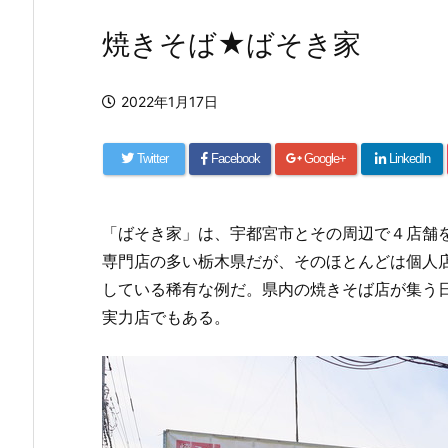
焼きそば★ばそき家
2022年1月17日
Twitter
Facebook
Google+
LinkedIn
「ばそき家」は、宇都宮市とその周辺で４店舗
専門店の多い栃木県だが、そのほとんどは個人
している稀有な例だ。県内の焼きそば店が集う
実力店でもある。