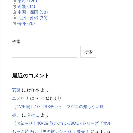
東海 (120)
近畿 (94)
中国・四国 (53)
九州・沖縄 (79)
海外 (76)
検索
検索
最近のコメント
安藤
に
けそや
より
ユノリリ
に
へべれけ
より
【TV出演】4/7 TBSテレビ「マツコの知らない世
界」
に
きのこ
より
【お知らせ】10/29 旅のごはんBOOKシリーズ『マル
ちゃん焼そば 世界の旅レシピ50』発売！
に
act 2 ia