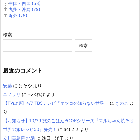
中国・四国 (53)
九州・沖縄 (79)
海外 (76)
検索
検索
最近のコメント
安藤
に
けそや
より
ユノリリ
に
へべれけ
より
【TV出演】4/7 TBSテレビ「マツコの知らない世界」
に
きのこ
よ
り
【お知らせ】10/29 旅のごはんBOOKシリーズ『マルちゃん焼そば
世界の旅レシピ50』発売！
に
act 2 ia
より
立川高島屋 地階
に
浅田 洋子
より