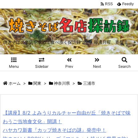
RSS
Feedly
焼きそばの名店を求めて食べ歩く探訪録です。毎週月曜、更新！
Menu
Sidebar
Prev
Next
Search
ホーム
>
関東
>
神奈川県
>
三浦市
【講座】8/2 よみうりカルチャー自由が丘「焼きそばで味
わうご当地食文化」開講！
ハヤカワ新書『カップ焼きそばの謎』発売中！