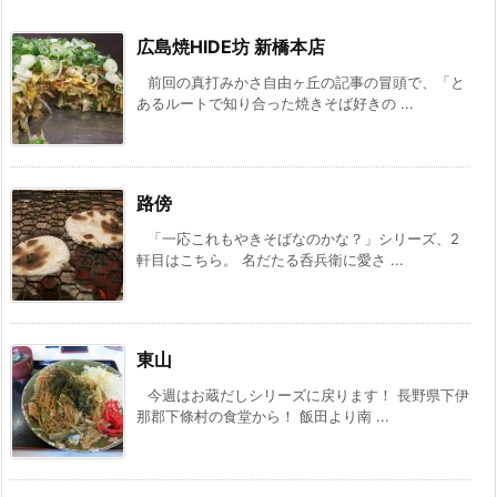
広島焼HIDE坊 新橋本店
前回の真打みかさ自由ヶ丘の記事の冒頭で、「と
あるルートで知り合った焼きそば好きの ...
路傍
「一応これもやきそばなのかな？」シリーズ、2
軒目はこちら。 名だたる呑兵衛に愛さ ...
東山
今週はお蔵だしシリーズに戻ります！ 長野県下伊
那郡下條村の食堂から！ 飯田より南 ...