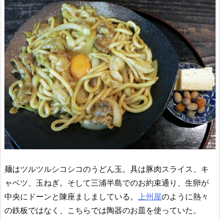
麺はツルツルシコシコのうどん玉。具は豚肉スライス、キ
ャベツ、玉ねぎ。そして三浦半島でのお約束通り、生卵が
中央にドーンと陳座ましましている。
上州屋
のように熱々
の鉄板ではなく、こちらでは陶器のお皿を使っていた。