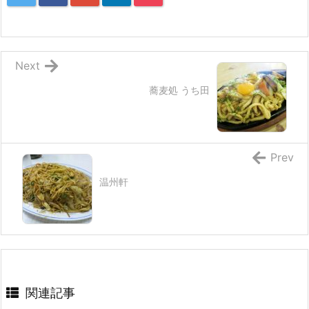
Next
蕎麦処 うち田
Prev
温州軒
関連記事