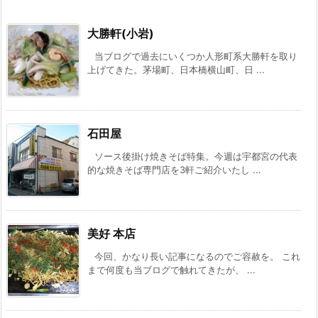
大勝軒(小岩)
当ブログで過去にいくつか人形町系大勝軒を取り
上げてきた。茅場町、日本橋横山町、日 ...
石田屋
ソース後掛け焼きそば特集。今週は宇都宮の代表
的な焼きそば専門店を3軒ご紹介いたし ...
美好 本店
今回、かなり長い記事になるのでご容赦を。 これ
まで何度も当ブログで触れてきたが、 ...