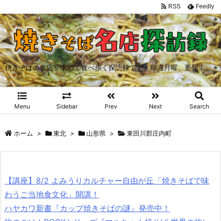
RSS
Feedly
焼きそばの名店を求めて食べ歩く探訪録です。毎週月曜、更新！
Menu
Sidebar
Prev
Next
Search
ホーム
>
東北
>
山形県
>
東田川郡庄内町
【講座】8/2 よみうりカルチャー自由が丘「焼きそばで味
わうご当地食文化」開講！
ハヤカワ新書『カップ焼きそばの謎』発売中！