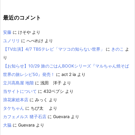
最近のコメント
安藤
に
けそや
より
ユノリリ
に
へべれけ
より
【TV出演】4/7 TBSテレビ「マツコの知らない世界」
に
きのこ
よ
り
【お知らせ】10/29 旅のごはんBOOKシリーズ『マルちゃん焼そば
世界の旅レシピ50』発売！
に
act 2 ia
より
立川高島屋 地階
に
浅田 洋子
より
当サイトについて
に
432ペプシ
より
浪花家総本店
に
みっく
より
タケちゃん
に
ちび太
より
カフェメルス 猪子石店
に
Guevara
より
大脇
に
Guevara
より