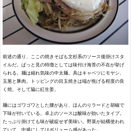
前述の通り、ここの焼きそばも文杉系のソース後掛けスタ
イルだ。ぱっと見の特徴としては味付け海苔の不在が挙げ
られる。麺は縮れ気味の中太麺。具はキャベツにモヤシ、
玉葱と豚肉。トッピングの目玉焼きは端が焦げる程度の良
く焼。そして脇に紅生姜。
麺にはゴワゴワとした腰があり、ほんのりラードと胡椒で
下味が付いている。卓上のソースは酸味が効いたタイプ。
たっぷり掛けても味が破綻せず美味い。野菜が結構使われ
ていて、中盛にしてはボリューム感があった。