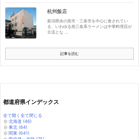
杭州飯店
新潟県央の燕市・三条市を中心に食されてい
る、いわゆる燕三条系ラーメンは中華料理店が
主流とな ...
記事を読む
都道府県インデックス
全て開く
全て閉じる
北海道 (46)
東北 (84)
関東 (641)
甲信越・北陸 (75)