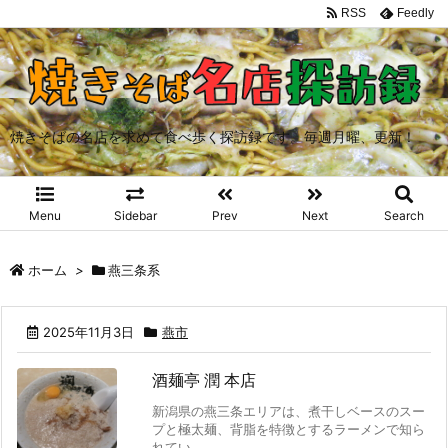
RSS
Feedly
焼きそばの名店を求めて食べ歩く探訪録です。毎週月曜、更新！
Menu
Sidebar
Prev
Next
Search
ホーム
>
燕三条系
2025年11月3日
燕市
酒麺亭 潤 本店
新潟県の燕三条エリアは、煮干しベースのスー
プと極太麺、背脂を特徴とするラーメンで知ら
れてい ...