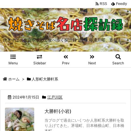
RSS
Feedly
焼きそばの名店を求めて食べ歩く探訪録です。毎週月曜、更新！
Menu
Sidebar
Prev
Next
Search
ホーム
>
人形町大勝軒系
2024年1月15日
江戸川区
大勝軒(小岩)
当ブログで過去にいくつか人形町系大勝軒を取
り上げてきた。茅場町、日本橋横山町、日本橋
本町、 ...