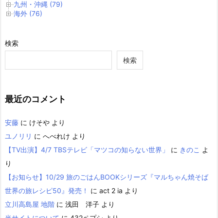
九州・沖縄 (79)
海外 (76)
検索
検索
最近のコメント
安藤
に
けそや
より
ユノリリ
に
へべれけ
より
【TV出演】4/7 TBSテレビ「マツコの知らない世界」
に
きのこ
よ
り
【お知らせ】10/29 旅のごはんBOOKシリーズ『マルちゃん焼そば
世界の旅レシピ50』発売！
に
act 2 ia
より
立川高島屋 地階
に
浅田 洋子
より
当サイトについて
に
432ペプシ
より