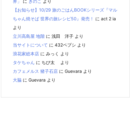
界」
に
きのこ
より
【お知らせ】10/29 旅のごはんBOOKシリーズ『マル
ちゃん焼そば 世界の旅レシピ50』発売！
に
act 2 ia
より
立川高島屋 地階
に
浅田 洋子
より
当サイトについて
に
432ペプシ
より
浪花家総本店
に
みっく
より
タケちゃん
に
ちび太
より
カフェメルス 猪子石店
に
Guevara
より
大脇
に
Guevara
より