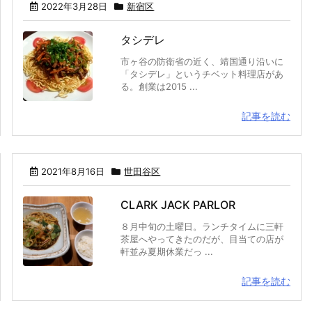
2022年3月28日
新宿区
タシデレ
市ヶ谷の防衛省の近く、靖国通り沿いに
「タシデレ」というチベット料理店があ
る。創業は2015 ...
記事を読む
2021年8月16日
世田谷区
CLARK JACK PARLOR
８月中旬の土曜日。ランチタイムに三軒
茶屋へやってきたのだが、目当ての店が
軒並み夏期休業だっ ...
記事を読む