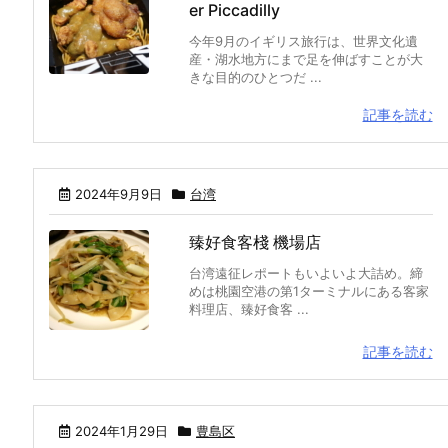
er Piccadilly
今年9月のイギリス旅行は、世界文化遺
産・湖水地方にまで足を伸ばすことが大
きな目的のひとつだ ...
記事を読む
2024年9月9日
台湾
臻好食客棧 機場店
台湾遠征レポートもいよいよ大詰め。締
めは桃園空港の第1ターミナルにある客家
料理店、臻好食客 ...
記事を読む
2024年1月29日
豊島区