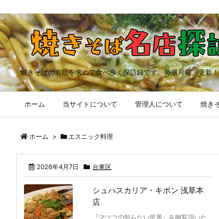
焼きそばの名店を求めて食べ歩く探訪録です。毎週月曜、更新！
ホーム
当サイトについて
管理人について
焼きそ
ホーム
>
エスニック料理
2026年4月7日
台東区
シュハスカリア・キボン 浅草本
店
『マツコの知らない世界』を御覧頂いた