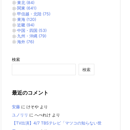
東北 (84)
関東 (641)
甲信越・北陸 (75)
東海 (120)
近畿 (94)
中国・四国 (53)
九州・沖縄 (79)
海外 (76)
検索
検索
最近のコメント
安藤
に
けそや
より
ユノリリ
に
へべれけ
より
【TV出演】4/7 TBSテレビ「マツコの知らない世