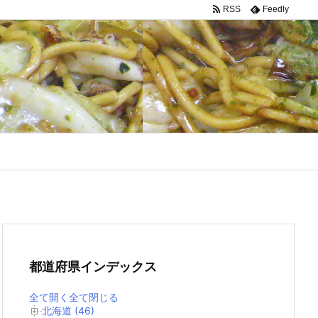
RSS
Feedly
都道府県インデックス
全て開く
全て閉じる
北海道 (46)