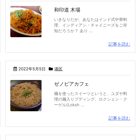
和印道 木場
いきなりだが、あなたはインド式中華料
理、インディアン・チャイニーズをご存
知だろうか？ あり ...
記事を読む
2022年5月5日
港区
ゼノビアカフェ
麺を使ったスイーツというと、ユダヤ料
理の麺入りプディング、ロクシェン・ク
ーゲル(Loksh ...
記事を読む