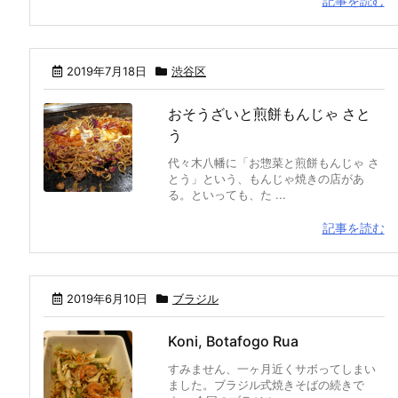
記事を読む
2019年7月18日
渋谷区
おそうざいと煎餅もんじゃ さと
う
代々木八幡に「お惣菜と煎餅もんじゃ さ
とう」という、もんじゃ焼きの店があ
る。といっても、た ...
記事を読む
2019年6月10日
ブラジル
Koni, Botafogo Rua
すみません、一ヶ月近くサボってしまい
ました。ブラジル式焼きそばの続きで