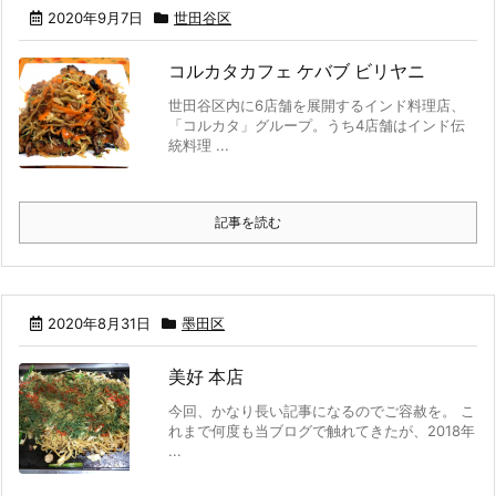
2020年9月7日
世田谷区
コルカタカフェ ケバブ ビリヤニ
世田谷区内に6店舗を展開するインド料理店、
「コルカタ」グループ。うち4店舗はインド伝
統料理 ...
記事を読む
2020年8月31日
墨田区
美好 本店
今回、かなり長い記事になるのでご容赦を。 こ
れまで何度も当ブログで触れてきたが、2018年
...