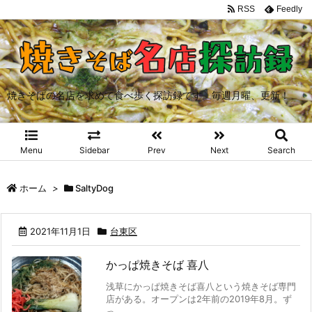
RSS
Feedly
焼きそばの名店を求めて食べ歩く探訪録です。毎週月曜、更新！
Menu
Sidebar
Prev
Next
Search
ホーム
>
SaltyDog
2021年11月1日
台東区
かっぱ焼きそば 喜八
浅草にかっぱ焼きそば喜八という焼きそば専門
店がある。オープンは2年前の2019年8月。ず
っ ...