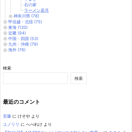
石の家
ラーメン若月
神奈川県 (78)
甲信越・北陸 (75)
東海 (120)
近畿 (94)
中国・四国 (53)
九州・沖縄 (79)
海外 (76)
検索
検索
最近のコメント
安藤
に
けそや
より
ユノリリ
に
へべれけ
より