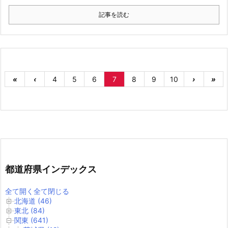
記事を読む
«
‹
4
5
6
7
8
9
10
›
»
都道府県インデックス
全て開く
全て閉じる
北海道 (46)
東北 (84)
関東 (641)