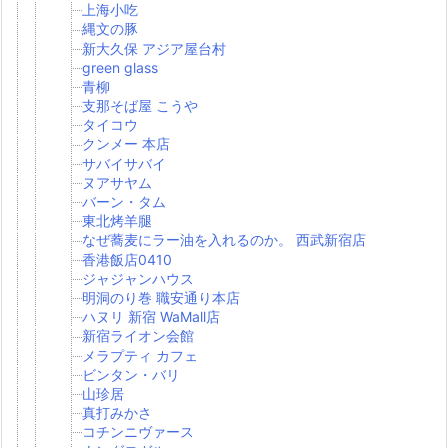
上海小吃
縄文の豚
新大久保 アジア屋台村
green glass
青柳
支那そば屋 こうや
タイコウ
クンメー 本店
サバイサバイ
ヌアサヤム
バーン・タム
東北烤羊腿
なぜ蕎麦にラー油を入れるのか。 西武新宿店
香港飯店0410
ジャジャンハウス
明洞のり巻 職安通り本店
ハヌリ 新宿 WaMall店
新宿ライオン会館
メラプティ カフェ
ビンタン・バリ
山珍居
真打みかさ
コチンニヴァース