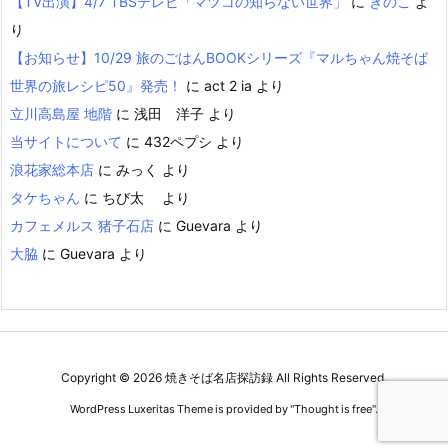
【TV出演】4/7 TBSテレビ「マツコの知らない世界」
に
きのこ
よ
り
【お知らせ】10/29 旅のごはんBOOKシリーズ『マルちゃん焼そば
世界の旅レシピ50』発売！
に
act 2 ia
より
立川高島屋 地階
に
浅田 洋子
より
当サイトについて
に
432ペプシ
より
浪花家総本店
に
みっく
より
タケちゃん
に
ちび太
より
カフェメルス 猪子石店
に
Guevara
より
大脇
に
Guevara
より
Copyright ©
2026
焼きそば名店探訪録
All Rights Reserved.
WordPress Luxeritas Theme is provided by "
Thought is free
".