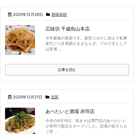
2020年12月28日
世田谷区
広味坊 千歳烏山本店
今年最後の更新です。新型コロナに加えて私事
多忙につき更新がままならず、ブログ主として
は反省 ...
記事を読む
2020年12月21日
北区
あぺたいと酒場 赤羽店
今年の9月16日、焼きそば専門店のあぺたいと
が赤羽で新店をオープンした。読者の皆さんも
ご存 ...