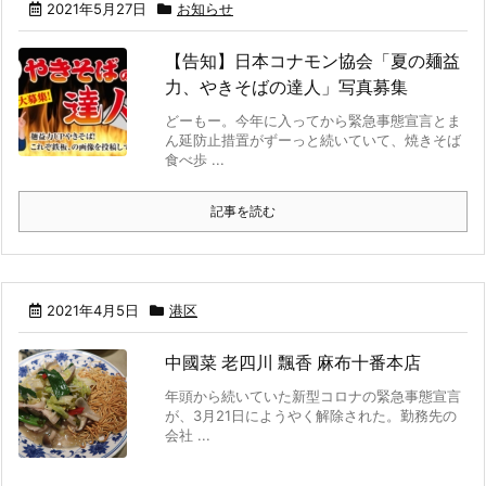
2021年5月27日
お知らせ
【告知】日本コナモン協会「夏の麺益
力、やきそばの達人」写真募集
どーもー。今年に入ってから緊急事態宣言とま
ん延防止措置がずーっと続いていて、焼きそば
食べ歩 ...
記事を読む
2021年4月5日
港区
中國菜 老四川 飄香 麻布十番本店
年頭から続いていた新型コロナの緊急事態宣言
が、3月21日にようやく解除された。勤務先の
会社 ...