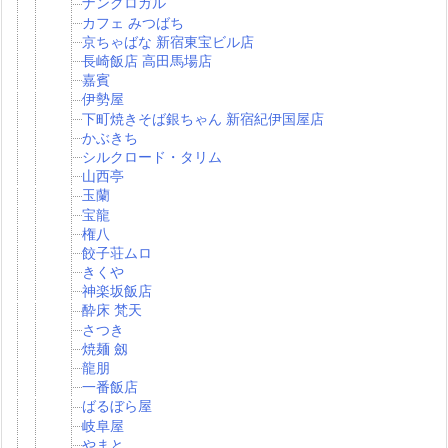
ナングロガル
カフェ みつばち
京ちゃばな 新宿東宝ビル店
長崎飯店 高田馬場店
嘉賓
伊勢屋
下町焼きそば銀ちゃん 新宿紀伊国屋店
かぶきち
シルクロード・タリム
山西亭
玉蘭
宝龍
権八
餃子荘ムロ
きくや
神楽坂飯店
酔床 梵天
さつき
焼麺 劔
龍朋
一番飯店
ばるぼら屋
岐阜屋
やまと