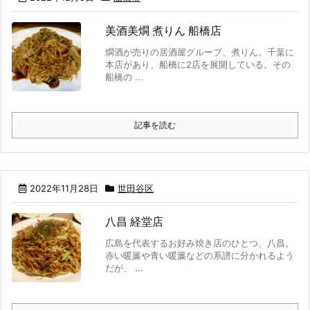
美酒美燗 煮りん 船橋店
燗酒が売りの居酒屋グループ、煮りん。千葉に
本店があり、船橋に2店を展開している。その
船橋の ...
記事を読む
2022年11月28日
世田谷区
八昌 経堂店
広島を代表するお好み焼き店のひとつ、八昌。
赤い暖簾や青い暖簾などの系譜に分かれるよう
だが、 ...