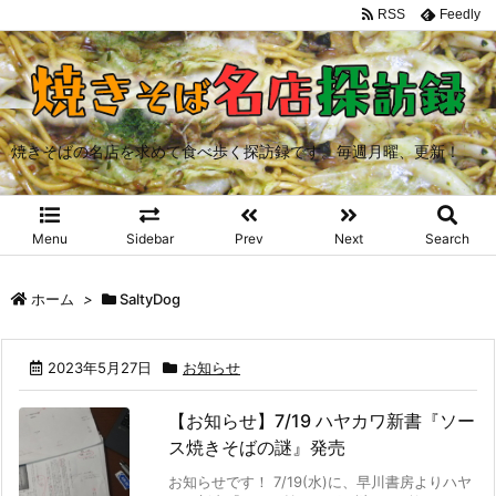
RSS
Feedly
焼きそばの名店を求めて食べ歩く探訪録です。毎週月曜、更新！
Menu
Sidebar
Prev
Next
Search
ホーム
>
SaltyDog
2023年5月27日
お知らせ
【お知らせ】7/19 ハヤカワ新書『ソー
ス焼きそばの謎』発売
お知らせです！ 7/19(水)に、早川書房よりハヤ