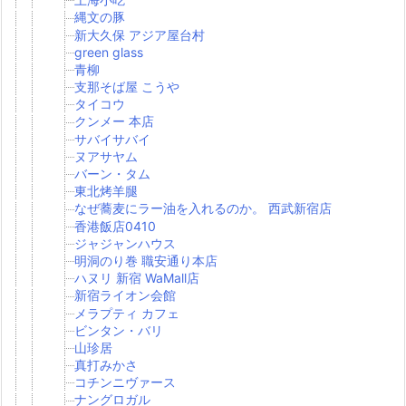
縄文の豚
新大久保 アジア屋台村
green glass
青柳
支那そば屋 こうや
タイコウ
クンメー 本店
サバイサバイ
ヌアサヤム
バーン・タム
東北烤羊腿
なぜ蕎麦にラー油を入れるのか。 西武新宿店
香港飯店0410
ジャジャンハウス
明洞のり巻 職安通り本店
ハヌリ 新宿 WaMall店
新宿ライオン会館
メラプティ カフェ
ビンタン・バリ
山珍居
真打みかさ
コチンニヴァース
ナングロガル