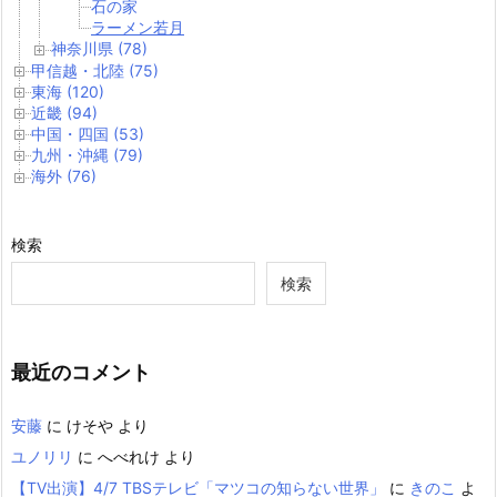
石の家
ラーメン若月
神奈川県 (78)
甲信越・北陸 (75)
東海 (120)
近畿 (94)
中国・四国 (53)
九州・沖縄 (79)
海外 (76)
検索
検索
最近のコメント
安藤
に
けそや
より
ユノリリ
に
へべれけ
より
【TV出演】4/7 TBSテレビ「マツコの知らない世界」
に
きのこ
よ