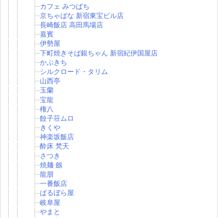
カフェ みつばち
京ちゃばな 新宿東宝ビル店
長崎飯店 高田馬場店
嘉賓
伊勢屋
下町焼きそば銀ちゃん 新宿紀伊国屋店
かぶきち
シルクロード・タリム
山西亭
玉蘭
宝龍
権八
餃子荘ムロ
きくや
神楽坂飯店
酔床 梵天
さつき
焼麺 劔
龍朋
一番飯店
ばるぼら屋
岐阜屋
やまと