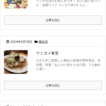
ラジオ出演のお知らせです！ 9/27(金)TBSラジ
オ「金曜ワイド ラジオTOKYO えん ...
記事を読む
2024年9月16日
横浜市
ウミガメ食堂
大正七年に創業した横浜の老舗中華料理店、奇
珍楼。拙著『あんかけ焼きそばの謎』でも触れ
た通り ...
記事を読む