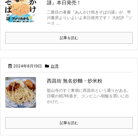
謎』本日発売！
二冊目の著書『あんかけ焼きそばの謎』が、早
川書房よりいよいよ本日発売です！ 大好評『ソ
ース ...
記事を読む
2024年8月19日
台湾
西昌街 無名炒麵・炒米粉
龍山寺のすぐ東側に西昌街という通りがある。
日曜の朝7時過ぎ、コンビニへ朝飯を買いに出
かけた ...
記事を読む