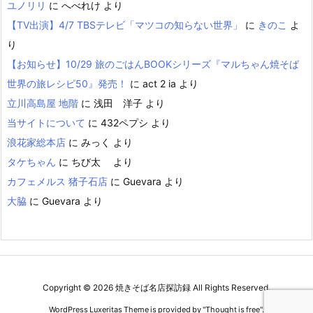
ユノリリ
に
へべれけ
より
【TV出演】4/7 TBSテレビ「マツコの知らない世界」
に
きのこ
よ
り
【お知らせ】10/29 旅のごはんBOOKシリーズ『マルちゃん焼そば
世界の旅レシピ50』発売！
に
act 2 ia
より
立川高島屋 地階
に
浅田 洋子
より
当サイトについて
に
432ペプシ
より
浪花家総本店
に
みっく
より
タケちゃん
に
ちび太
より
カフェメルス 猪子石店
に
Guevara
より
大脇
に
Guevara
より
Copyright ©
2026
焼きそば名店探訪録
All Rights Reserved.
WordPress Luxeritas Theme is provided by "
Thought is free
".