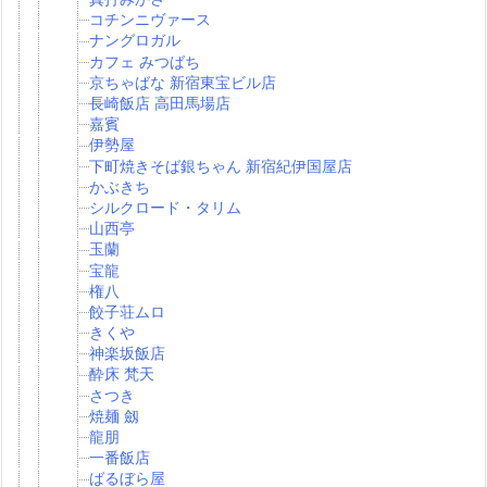
コチンニヴァース
ナングロガル
カフェ みつばち
京ちゃばな 新宿東宝ビル店
長崎飯店 高田馬場店
嘉賓
伊勢屋
下町焼きそば銀ちゃん 新宿紀伊国屋店
かぶきち
シルクロード・タリム
山西亭
玉蘭
宝龍
権八
餃子荘ムロ
きくや
神楽坂飯店
酔床 梵天
さつき
焼麺 劔
龍朋
一番飯店
ばるぼら屋