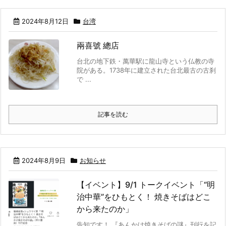
2024年8月12日
台湾
兩喜號 總店
台北の地下鉄・萬華駅に龍山寺という仏教の寺
院がある。1738年に建立された台北最古の古刹
で ...
記事を読む
2024年8月9日
お知らせ
【イベント】9/1 トークイベント「“明
治中華”をひもとく！ 焼きそばはどこ
から来たのか」
告知です！ 『あんかけ焼きそばの謎』刊行を記