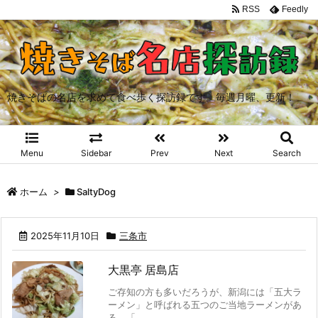
RSS
Feedly
焼きそばの名店を求めて食べ歩く探訪録です。毎週月曜、更新！
Menu
Sidebar
Prev
Next
Search
ホーム
>
SaltyDog
2025年11月10日
三条市
大黒亭 居島店
ご存知の方も多いだろうが、新潟には「五大ラ
ーメン」と呼ばれる五つのご当地ラーメンがあ
る。「 ...