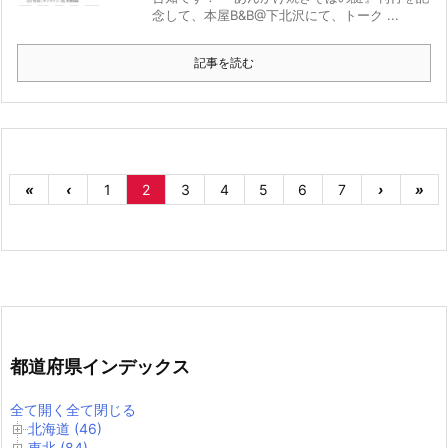
念して、本屋B&B@下北沢にて、トーク ...
記事を読む
«
‹
1
2
3
4
5
6
7
›
»
都道府県インデックス
全て開く
全て閉じる
北海道 (46)
東北 (84)