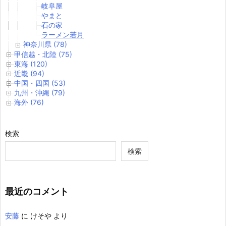
岐阜屋
やまと
石の家
ラーメン若月
神奈川県 (78)
甲信越・北陸 (75)
東海 (120)
近畿 (94)
中国・四国 (53)
九州・沖縄 (79)
海外 (76)
検索
検索
最近のコメント
安藤
に
けそや
より