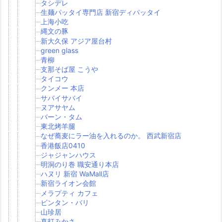
タシデレ
生麺パッタイ専門店 新宿ディパッタイ
上海小吃
縄文の豚
新大久保 アジア屋台村
green glass
青柳
支那そば屋 こうや
タイコウ
クンメー 本店
サバイサバイ
ヌアサヤム
バーン・タム
東北烤羊腿
なぜ蕎麦にラー油を入れるのか。 西武新宿店
香港飯店0410
ジャジャンハウス
明洞のり巻 職安通り本店
ハヌリ 新宿 WaMall店
新宿ライオン会館
メラプティ カフェ
ビンタン・バリ
山珍居
真打みかさ