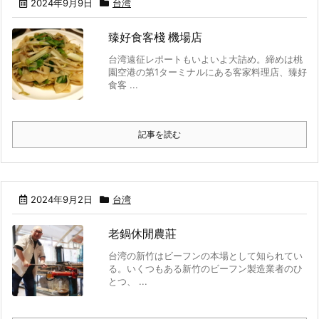
2024年9月9日
台湾
臻好食客棧 機場店
台湾遠征レポートもいよいよ大詰め。締めは桃
園空港の第1ターミナルにある客家料理店、臻好
食客 ...
記事を読む
2024年9月2日
台湾
老鍋休閒農莊
台湾の新竹はビーフンの本場として知られてい
る。いくつもある新竹のビーフン製造業者のひ
とつ、 ...