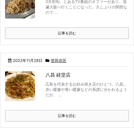
3月初旬、とあるTV番組のオファーがあり、急
遽大阪へ行くことになった。久しぶりの関西な
ので ...
記事を読む
2022年11月28日
世田谷区
八昌 経堂店
広島を代表するお好み焼き店のひとつ、八昌。
赤い暖簾や青い暖簾などの系譜に分かれるよう
だが、 ...
記事を読む