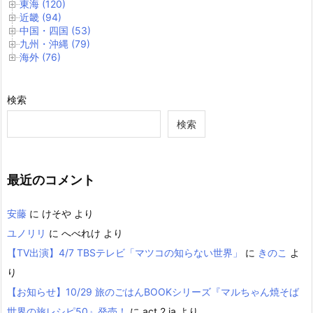
東海 (120)
近畿 (94)
中国・四国 (53)
九州・沖縄 (79)
海外 (76)
検索
検索
最近のコメント
安藤
に
けそや
より
ユノリリ
に
へべれけ
より
【TV出演】4/7 TBSテレビ「マツコの知らない世界」
に
きのこ
よ
り
【お知らせ】10/29 旅のごはんBOOKシリーズ『マルちゃん焼そば
世界の旅レシピ50』発売！
に
act 2 ia
より