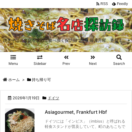
RSS
Feedly
焼きそばの名店を求めて食べ歩く探訪録です。毎週月曜、更新！
Menu
Sidebar
Prev
Next
Search
ホーム
>
持ち帰り可
2026年1月19日
ドイツ
Asiagourmet, Frankfurt Hbf
ドイツには「インビス」（imbiss）と呼ばれる
軽食スタンドが普及していて、町のあちこちで
...