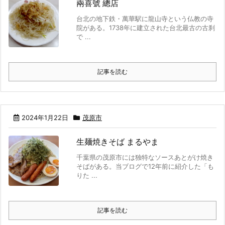
兩喜號 總店
台北の地下鉄・萬華駅に龍山寺という仏教の寺
院がある。1738年に建立された台北最古の古刹
で ...
記事を読む
2024年1月22日
茂原市
生麺焼きそば まるやま
千葉県の茂原市には独特なソースあとがけ焼き
そばがある。当ブログで12年前に紹介した「も
りた ...
記事を読む