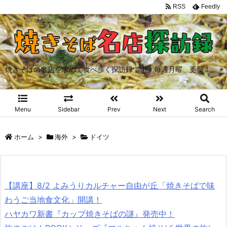
RSS
Feedly
焼きそばの名店を求めて食べ歩く探訪録です。毎週月曜、更新！
Menu
Sidebar
Prev
Next
Search
ホーム
>
海外
>
ドイツ
【講座】8/2 よみうりカルチャー自由が丘「焼きそばで味
わうご当地食文化」開講！
ハヤカワ新書『カップ焼きそばの謎』発売中！