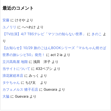
最近のコメント
安藤
に
けそや
より
ユノリリ
に
へべれけ
より
【TV出演】4/7 TBSテレビ「マツコの知らない世界」
に
きのこ
よ
り
【お知らせ】10/29 旅のごはんBOOKシリーズ『マルちゃん焼そば
世界の旅レシピ50』発売！
に
act 2 ia
より
立川高島屋 地階
に
浅田 洋子
より
当サイトについて
に
432ペプシ
より
浪花家総本店
に
みっく
より
タケちゃん
に
ちび太
より
カフェメルス 猪子石店
に
Guevara
より
大脇
に
Guevara
より