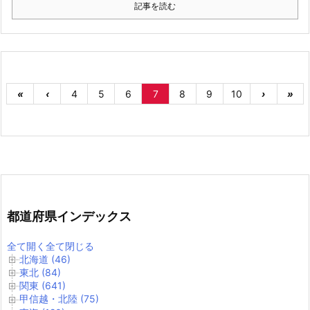
記事を読む
«
‹
4
5
6
7
8
9
10
›
»
都道府県インデックス
全て開く
全て閉じる
北海道 (46)
東北 (84)
関東 (641)
甲信越・北陸 (75)