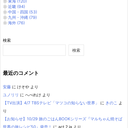
東海 (120)
近畿 (94)
中国・四国 (53)
九州・沖縄 (79)
海外 (76)
検索
検索
最近のコメント
安藤
に
けそや
より
ユノリリ
に
へべれけ
より
【TV出演】4/7 TBSテレビ「マツコの知らない世界」
に
きのこ
よ
り
【お知らせ】10/29 旅のごはんBOOKシリーズ『マルちゃん焼そば
世界の旅レシピ50』発売！
に
act 2 ia
より