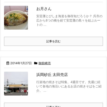
お月さん
安芸灘とびしま海道を御存知だろうか？ 呉市の
広から8つの橋を経て安芸灘の島々を結ぶルー
トの ...
記事を読む
2014年1月27日
御前崎市
浜岡砂丘 太田売店
行楽地の焼きそば特集、4週目です。先週に続
いて各地の海沿いにあるお店の焼きそばをご紹
介。 ...