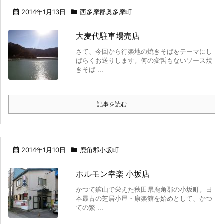
2014年1月13日
西多摩郡奥多摩町
大麦代駐車場売店
さて、今回から行楽地の焼きそばをテーマにし
ばらくお送りします。何の変哲もないソース焼
きそば ...
記事を読む
2014年1月10日
鹿角郡小坂町
ホルモン幸楽 小坂店
かつて鉱山で栄えた秋田県鹿角郡の小坂町。日
本最古の芝居小屋・康楽館を始めとして、かつ
ての繁 ...