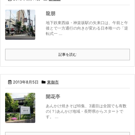
龍朋
地下鉄東西線・神楽坂駅の矢来口は、午前と午
後とで一方通行の向きが変わる日本唯一の「逆
転式一 ...
記事を読む
2013年8月5日
東御市
開花亭
あんかけ焼きそば特集、3週目は全国でも有数
の(？)あんかけ地域・長野県からスタートで
す。 ...