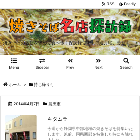
RSS
Feedly
焼きそばの名店を求めて食べ歩く探訪録です。毎週月曜、更新！
Menu
Sidebar
Prev
Next
Search
ホーム
>
持ち帰り可
2014年4月7日
島田市
キタムラ
今週から静岡県中部地域の焼きそばを特集いた
します。以前、同県西部を特集した時にも触れ
ました ...