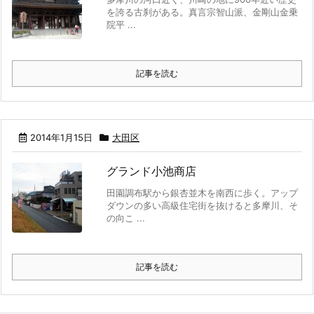
を誇る古刹がある。真言宗智山派、金剛山金乗
院平 ...
記事を読む
2014年1月15日
大田区
グランド小池商店
田園調布駅から銀杏並木を南西に歩く。アップ
ダウンの多い高級住宅街を抜けると多摩川、そ
の向こ ...
記事を読む