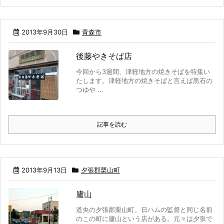
2013年9月30日
青森市
後藤やきそば店
今回から3週間、津軽地方の焼きそばを特集い
たします。津軽地方の焼きそばと言えば黒石の
つゆや ...
記事を読む
2013年9月13日
夕張郡栗山町
廬山
道央の夕張郡栗山町。日ハムの監督と同じ名前
のこの町に廬山という店がある。元々は夕張で