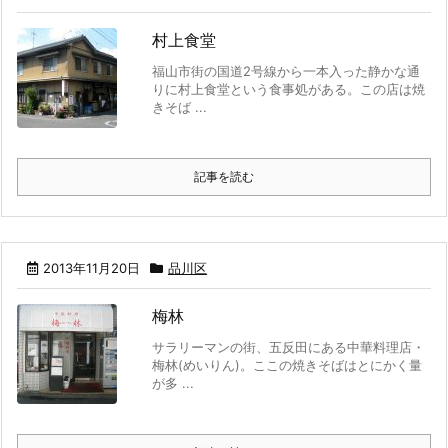
村上食堂
福山市街の国道2号線から一本入った静かな通
りに村上食堂という食事処がある。この店は焼
きそば ...
記事を読む
2013年11月20日
品川区
梅林
サラリーマンの街、五反田にある中華料理店・
梅林(めいりん)。ここの焼きそばはとにかく量
が多 ...