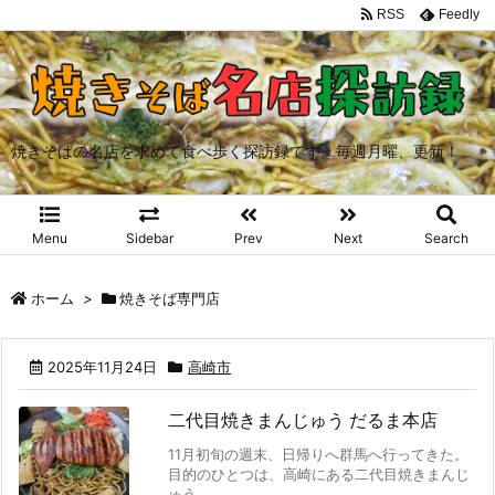
RSS
Feedly
焼きそばの名店を求めて食べ歩く探訪録です。毎週月曜、更新！
Menu
Sidebar
Prev
Next
Search
ホーム
>
焼きそば専門店
2025年11月24日
高崎市
二代目焼きまんじゅう だるま本店
11月初旬の週末、日帰りへ群馬へ行ってきた。
目的のひとつは、高崎にある二代目焼きまんじ
ゅう ...