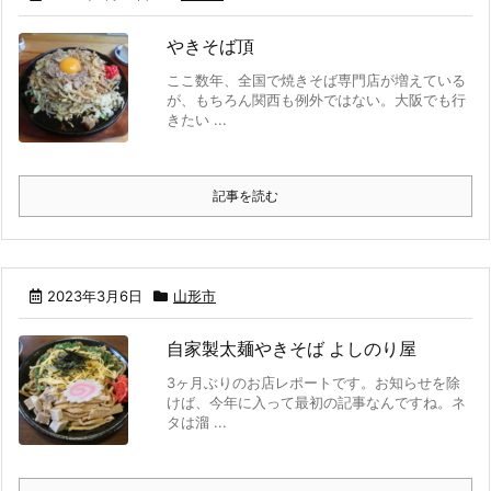
やきそば頂
ここ数年、全国で焼きそば専門店が増えている
が、もちろん関西も例外ではない。大阪でも行
きたい ...
記事を読む
2023年3月6日
山形市
自家製太麺やきそば よしのり屋
3ヶ月ぶりのお店レポートです。お知らせを除
けば、今年に入って最初の記事なんですね。ネ
タは溜 ...