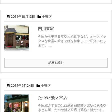
2014年10月13日
中野区
四川東家
今回から中華食堂や大衆食堂など、オーソドッ
クスな食堂の焼きそばを特集してご紹介いたし
ます。 ...
記事を読む
2014年9月24日
中野区
たつや 鷺ノ宮店
今回紹介するのは西武新宿線鷺ノ宮駅にあるや
きとん屋、たつや鷺ノ宮店（通称・鷺たつ）。