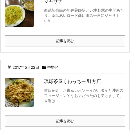
ジャサナ
西武新宿線の新井薬師駅とJR中野駅の中間あた
り、薬師あいロード商店街の一角にジャサナ
(JA ...
記事を読む
2017年5月22日
中野区
琉球茶屋くわっちー 野方店
前回紹介した東京カオソーイが、タイと沖縄の
フュージョン的なお店だったのを受けまして、
今週は ...
記事を読む