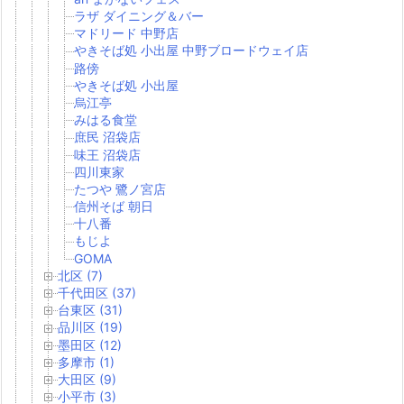
ラザ ダイニング＆バー
マドリード 中野店
やきそば処 小出屋 中野ブロードウェイ店
路傍
やきそば処 小出屋
烏江亭
みはる食堂
庶民 沼袋店
味王 沼袋店
四川東家
たつや 鷺ノ宮店
信州そば 朝日
十八番
もじよ
GOMA
北区 (7)
千代田区 (37)
台東区 (31)
品川区 (19)
墨田区 (12)
多摩市 (1)
大田区 (9)
小平市 (3)