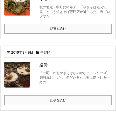
私の地元・中野に昨年末、「やきそば処 小出
屋」という焼きそば専門店が誕生した。当ブロ
グでも ...
記事を読む
2016年3月9日
中野区
路傍
「一応これもやきそばなのかな？」シリーズ、
2軒目はこちら。 名だたる呑兵衛に愛される中
野の ...
記事を読む