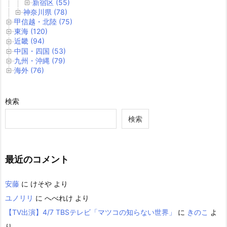
新宿区 (55)
神奈川県 (78)
甲信越・北陸 (75)
東海 (120)
近畿 (94)
中国・四国 (53)
九州・沖縄 (79)
海外 (76)
検索
検索
最近のコメント
安藤
に
けそや
より
ユノリリ
に
へべれけ
より
【TV出演】4/7 TBSテレビ「マツコの知らない世界」
に
きのこ
よ
り