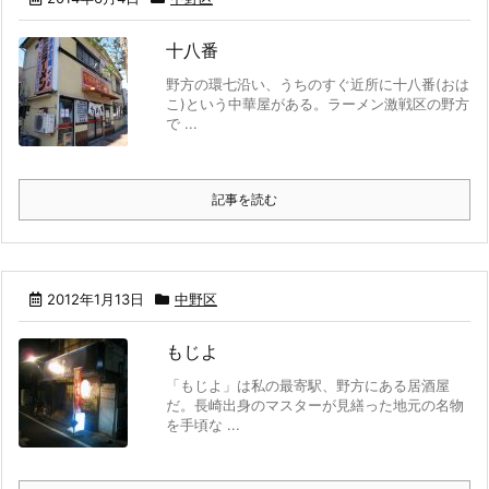
十八番
野方の環七沿い、うちのすぐ近所に十八番(おは
こ)という中華屋がある。ラーメン激戦区の野方
で ...
記事を読む
2012年1月13日
中野区
もじよ
「もじよ」は私の最寄駅、野方にある居酒屋
だ。長崎出身のマスターが見繕った地元の名物
を手頃な ...