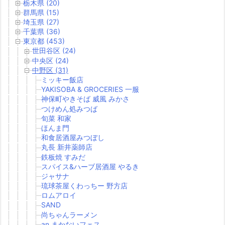
栃木県 (20)
群馬県 (15)
埼玉県 (27)
千葉県 (36)
東京都 (453)
世田谷区 (24)
中央区 (24)
中野区 (31)
ミッキー飯店
YAKISOBA & GROCERIES 一服
神保町やきそば 威風 みかさ
つけめん処みつば
旬菜 和家
ほんま門
和食居酒屋みつぼし
丸長 新井薬師店
鉄板焼 すみだ
スパイス&ハーブ居酒屋 やるき
ジャサナ
琉球茶屋くわっちー 野方店
ロムアロイ
SAND
尚ちゃんラーメン
an まかないフェス