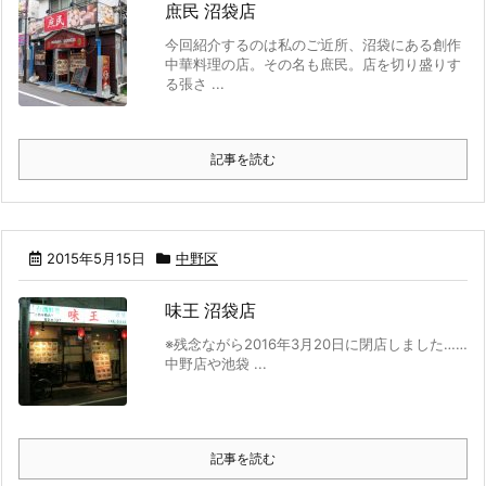
庶民 沼袋店
今回紹介するのは私のご近所、沼袋にある創作
中華料理の店。その名も庶民。店を切り盛りす
る張さ ...
記事を読む
2015年5月15日
中野区
味王 沼袋店
※残念ながら2016年3月20日に閉店しました……
中野店や池袋 ...
記事を読む