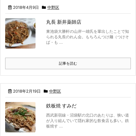
2018年4月9日
中野区
丸長 新井薬師店
東池袋大勝軒の山岸一雄氏を輩出したことで知
られる丸長のれん会。もちろんつけ麺（つけそ
ば・も ...
記事を読む
2018年2月19日
中野区
鉄板焼 すみだ
西武新宿線・沼袋駅の北口のあたりは、狭い道
が入り組んでいて隠れ家的な飲食店も多い。鉄
板焼す ...