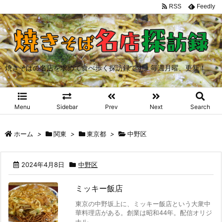
RSS
Feedly
焼きそばの名店を求めて食べ歩く探訪録です。毎週月曜、更新！
Menu
Sidebar
Prev
Next
Search
ホーム
>
関東
>
東京都
>
中野区
2024年4月8日
中野区
ミッキー飯店
東京の中野坂上に、ミッキー飯店という大衆中
華料理店がある。創業は昭和44年。配信オリジ
ナル ...