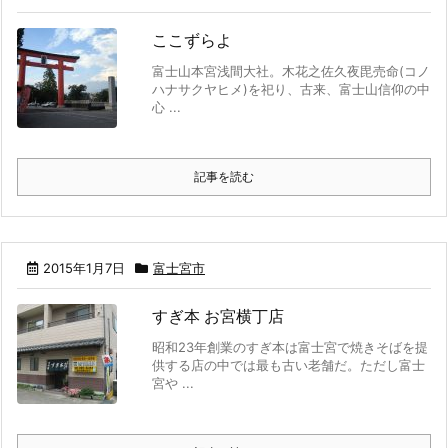
ここずらよ
富士山本宮浅間大社。木花之佐久夜毘売命(コノ
ハナサクヤヒメ)を祀り、古来、富士山信仰の中
心 ...
記事を読む
2015年1月7日
富士宮市
すぎ本 お宮横丁店
昭和23年創業のすぎ本は富士宮で焼きそばを提
供する店の中では最も古い老舗だ。ただし富士
宮や ...