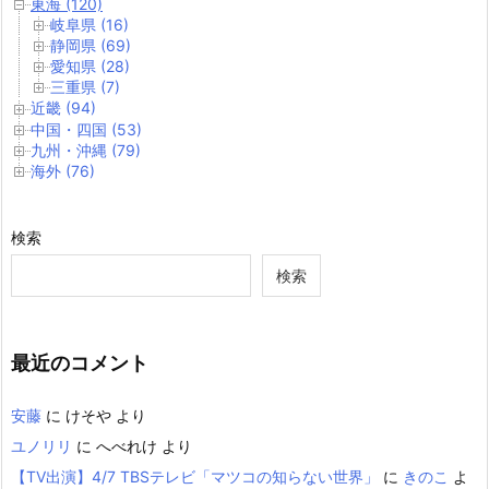
東海 (120)
岐阜県 (16)
静岡県 (69)
愛知県 (28)
三重県 (7)
近畿 (94)
中国・四国 (53)
九州・沖縄 (79)
海外 (76)
検索
検索
最近のコメント
安藤
に
けそや
より
ユノリリ
に
へべれけ
より
【TV出演】4/7 TBSテレビ「マツコの知らない世界」
に
きのこ
よ