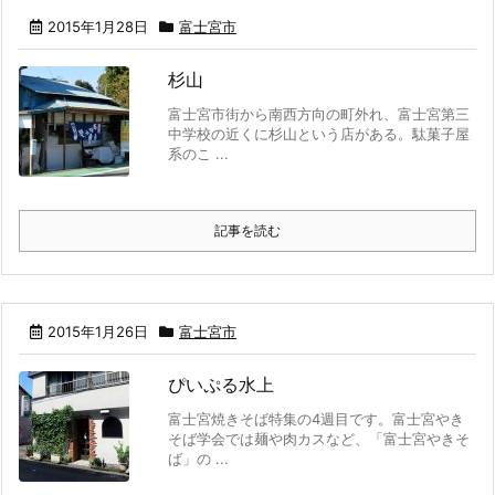
2015年1月28日
富士宮市
杉山
富士宮市街から南西方向の町外れ、富士宮第三
中学校の近くに杉山という店がある。駄菓子屋
系のこ ...
記事を読む
2015年1月26日
富士宮市
ぴいぷる水上
富士宮焼きそば特集の4週目です。富士宮やき
そば学会では麺や肉カスなど、「富士宮やきそ
ば」の ...