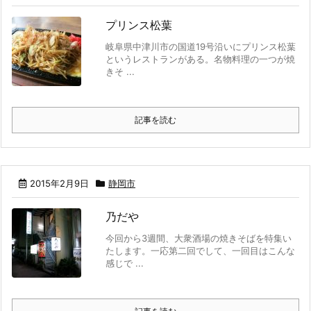
プリンス松葉
岐阜県中津川市の国道19号沿いにプリンス松葉
というレストランがある。名物料理の一つが焼
きそ ...
記事を読む
2015年2月9日
静岡市
乃だや
今回から3週間、大衆酒場の焼きそばを特集い
たします。一応第二回でして、一回目はこんな
感じで ...