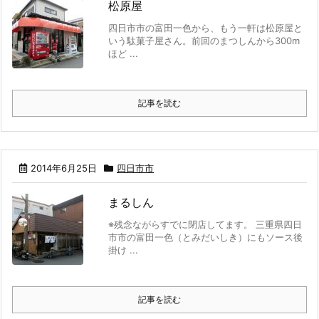
松原屋
四日市市の富田一色から、もう一軒は松原屋と
いう駄菓子屋さん。前回のまつしんから300m
ほど ...
記事を読む
2014年6月25日
四日市市
まるしん
※残念ながらすでに閉店してます。 三重県四日
市市の富田一色（とみだいしき）にもソース後
掛け ...
記事を読む