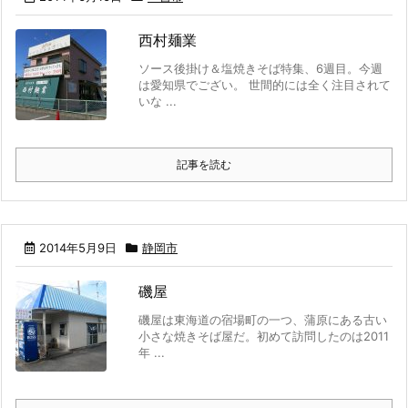
西村麺業
ソース後掛け＆塩焼きそば特集、6週目。今週
は愛知県でござい。 世間的には全く注目されて
いな ...
記事を読む
2014年5月9日
静岡市
磯屋
磯屋は東海道の宿場町の一つ、蒲原にある古い
小さな焼きそば屋だ。初めて訪問したのは2011
年 ...