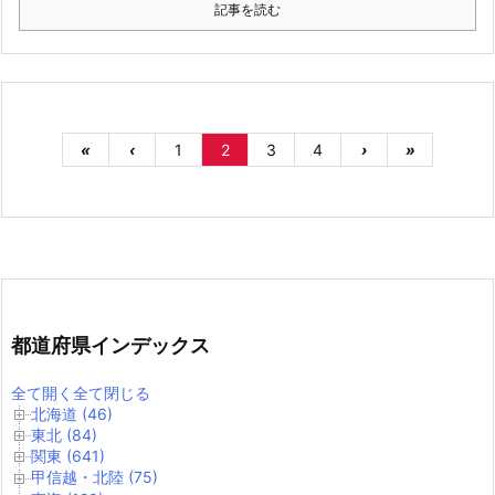
記事を読む
«
‹
1
2
3
4
›
»
都道府県インデックス
全て開く
全て閉じる
北海道 (46)
東北 (84)
関東 (641)
甲信越・北陸 (75)