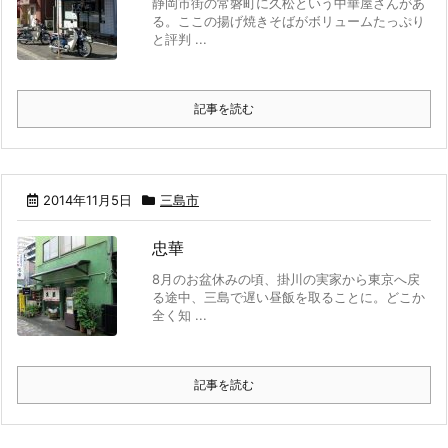
静岡市街の常磐町に久松という中華屋さんがあ
る。ここの揚げ焼きそばがボリュームたっぷり
と評判 ...
記事を読む
2014年11月5日
三島市
忠華
8月のお盆休みの頃、掛川の実家から東京へ戻
る途中、三島で遅い昼飯を取ることに。どこか
全く知 ...
記事を読む