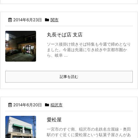
2014年6月23日
関市
丸長そば店 支店
ソース後掛け焼きそば特集も今週で締めとなり
ました。今週は先週に引き続き中京都市圏か
ら、岐阜 ...
記事を読む
2014年6月20日
稲沢市
愛松屋
一宮市のすぐ南、稲沢市の名鉄名古屋線・奥田
駅のすぐ近くに愛松屋という駄菓子屋さんがあ