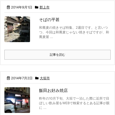
2014年9月1日
郡上市
そばの平甚
和蕎麦の焼きそば特集、2週目です。と言いつ
つ、今回は和蕎麦じゃない焼きそばですが、和
蕎麦屋 ...
記事を読む
2014年7月2日
大垣市
飯田お好み焼店
昨年の10月下旬、大垣で一泊した際に近所で目
ぼしい飲み屋をWEBで検索するとある記事が眼
に ...