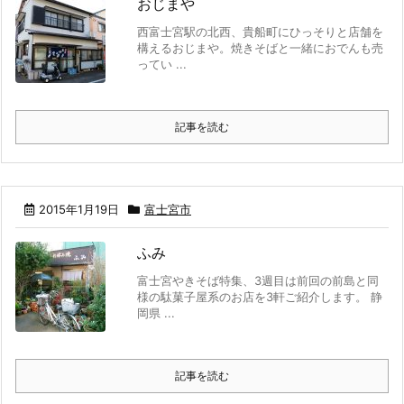
おじまや
西富士宮駅の北西、貴船町にひっそりと店舗を
構えるおじまや。焼きそばと一緒におでんも売
ってい ...
記事を読む
2015年1月19日
富士宮市
ふみ
富士宮やきそば特集、3週目は前回の前島と同
様の駄菓子屋系のお店を3軒ご紹介します。 静
岡県 ...
記事を読む