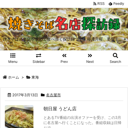
RSS
Feedly
焼きそばの名店を求めて食べ歩く探訪録です。毎週月曜、更新！
Menu
Sidebar
Prev
Next
Search
ホーム
>
東海
2017年3月13日
名古屋市
朝日屋 うどん店
とあるTV番組の出演オファーを受け、この3月
に名古屋へ行くことになった。番組収録は日帰
りで ...