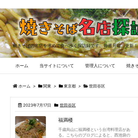
焼きそばの名店を求めて食べ歩く探訪録です。毎週月曜、更新！
ホーム
当サイトについて
管理人について
焼きそ
ホーム
>
関東
>
東京都
>
世田谷区
2023年7月17日
世田谷区
福満楼
千歳烏山に福満楼という台湾料理店があ
る。こちらのブログによると、西池袋の