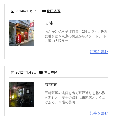
2014年11月17日
世田谷区
大連
あんかけ焼きそば特集、2週目です。先週
に引き続き東京のお店からスタート。 下
北沢の大陸ラー ...
記事を読む
2012年1月9日
世田谷区
來來來
三軒茶屋の北口を出て茶沢通りを北へ数
分進むと、左手の路地に來來來という店
がある。本場の長崎 ...
記事を読む