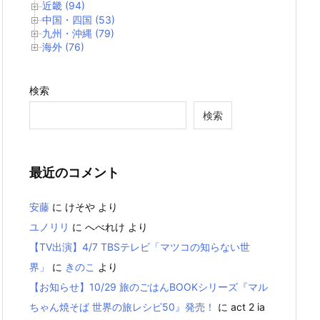
近畿 (94)
中国・四国 (53)
九州・沖縄 (79)
海外 (76)
検索
検索
最近のコメント
安藤
に
けそや
より
ユノリリ
に
へべれけ
より
【TV出演】4/7 TBSテレビ「マツコの知らない世
界」
に
きのこ
より
【お知らせ】10/29 旅のごはんBOOKシリーズ『マル
ちゃん焼そば 世界の旅レシピ50』発売！
に
act 2 ia