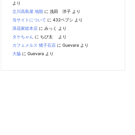
より
立川高島屋 地階
に
浅田 洋子
より
当サイトについて
に
432ペプシ
より
浪花家総本店
に
みっく
より
タケちゃん
に
ちび太
より
カフェメルス 猪子石店
に
Guevara
より
大脇
に
Guevara
より