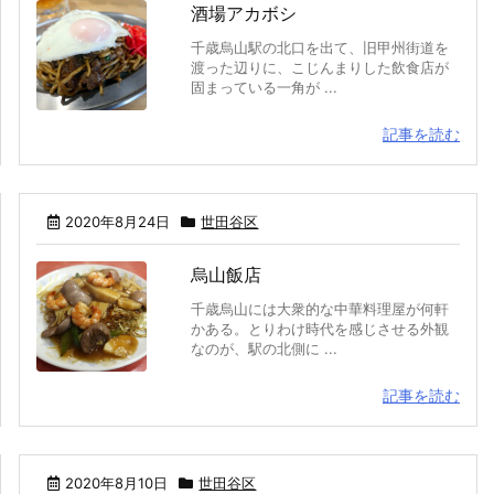
酒場アカボシ
千歳烏山駅の北口を出て、旧甲州街道を
渡った辺りに、こじんまりした飲食店が
固まっている一角が ...
記事を読む
2020年8月24日
世田谷区
烏山飯店
千歳烏山には大衆的な中華料理屋が何軒
かある。とりわけ時代を感じさせる外観
なのが、駅の北側に ...
記事を読む
2020年8月10日
世田谷区