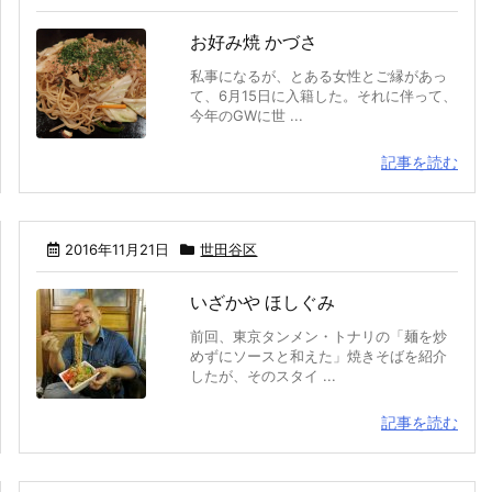
お好み焼 かづさ
私事になるが、とある女性とご縁があっ
て、6月15日に入籍した。それに伴って、
今年のGWに世 ...
記事を読む
2016年11月21日
世田谷区
いざかや ほしぐみ
前回、東京タンメン・トナリの「麺を炒
めずにソースと和えた」焼きそばを紹介
したが、そのスタイ ...
記事を読む