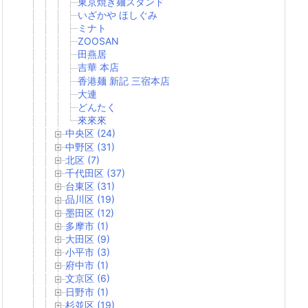
東京焼き麺スタンド
いざかや ほしぐみ
ミナト
ZOOSAN
田燕居
吉華 本店
香港麺 新記 三宿本店
大連
どんたく
來來來
中央区 (24)
中野区 (31)
北区 (7)
千代田区 (37)
台東区 (31)
品川区 (19)
墨田区 (12)
多摩市 (1)
大田区 (9)
小平市 (3)
府中市 (1)
文京区 (6)
日野市 (1)
杉並区 (19)