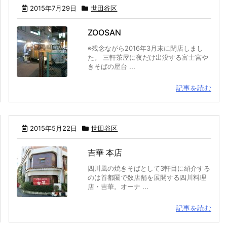
2015年7月29日
世田谷区
ZOOSAN
※残念ながら2016年3月末に閉店しまし
た。 三軒茶屋に夜だけ出没する富士宮や
きそばの屋台 ...
記事を読む
2015年5月22日
世田谷区
吉華 本店
四川風の焼きそばとして3軒目に紹介する
のは首都圏で数店舗を展開する四川料理
店・吉華。オーナ ...
記事を読む