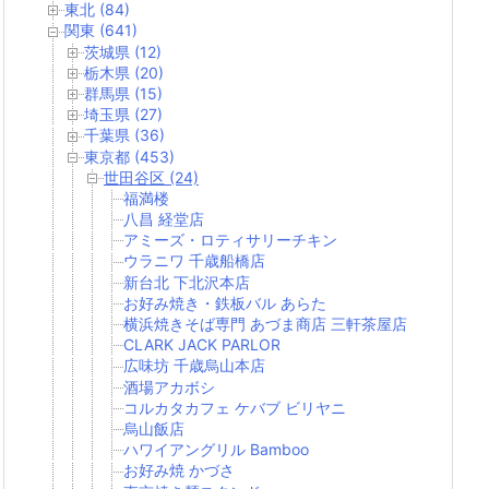
東北 (84)
関東 (641)
茨城県 (12)
栃木県 (20)
群馬県 (15)
埼玉県 (27)
千葉県 (36)
東京都 (453)
世田谷区 (24)
福満楼
八昌 経堂店
アミーズ・ロティサリーチキン
ウラニワ 千歳船橋店
新台北 下北沢本店
お好み焼き・鉄板バル あらた
横浜焼きそば専門 あづま商店 三軒茶屋店
CLARK JACK PARLOR
広味坊 千歳烏山本店
酒場アカボシ
コルカタカフェ ケバブ ビリヤニ
烏山飯店
ハワイアングリル Bamboo
お好み焼 かづさ