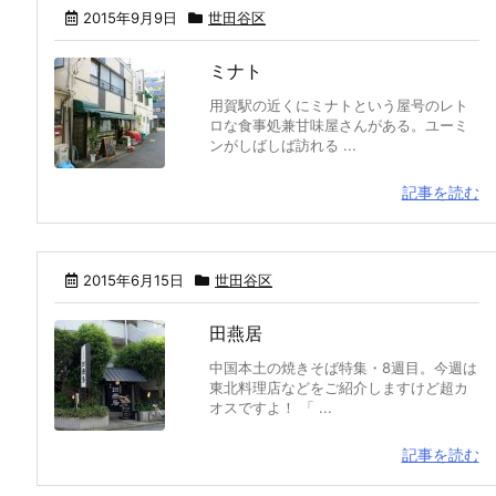
2015年9月9日
世田谷区
ミナト
用賀駅の近くにミナトという屋号のレト
ロな食事処兼甘味屋さんがある。ユーミ
ンがしばしば訪れる ...
記事を読む
2015年6月15日
世田谷区
田燕居
中国本土の焼きそば特集・8週目。今週は
東北料理店などをご紹介しますけど超カ
オスですよ！ 「 ...
記事を読む