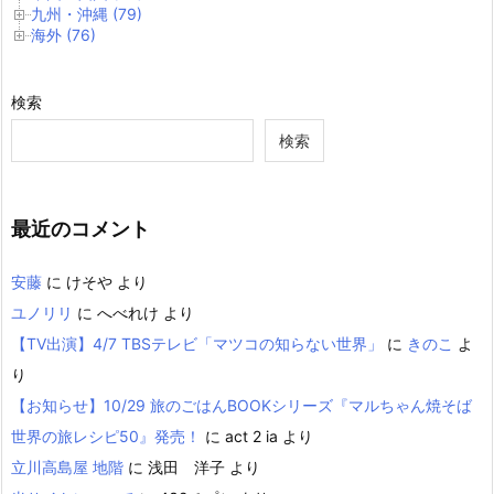
九州・沖縄 (79)
海外 (76)
検索
検索
最近のコメント
安藤
に
けそや
より
ユノリリ
に
へべれけ
より
【TV出演】4/7 TBSテレビ「マツコの知らない世界」
に
きのこ
よ
り
【お知らせ】10/29 旅のごはんBOOKシリーズ『マルちゃん焼そば
世界の旅レシピ50』発売！
に
act 2 ia
より
立川高島屋 地階
に
浅田 洋子
より