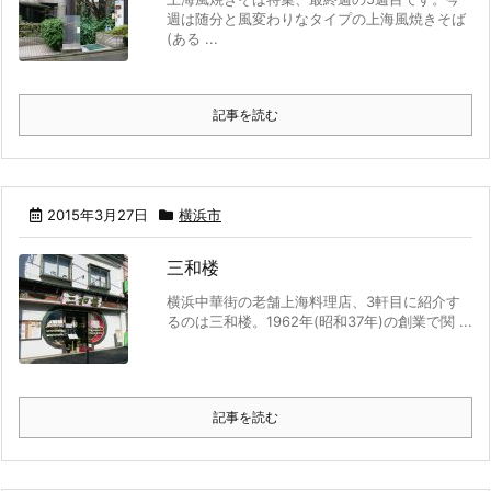
週は随分と風変わりなタイプの上海風焼きそば
(ある ...
記事を読む
2015年3月27日
横浜市
三和楼
横浜中華街の老舗上海料理店、3軒目に紹介す
るのは三和楼。1962年(昭和37年)の創業で関 ...
記事を読む