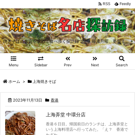
RSS
Feedly
焼きそばの名店を求めて食べ歩く探訪録です。毎週月曜、更新！
Menu
Sidebar
Prev
Next
Search
ホーム
>
上海焼きそば
2023年11月13日
香港
上海弄堂 中環分店
香港６日目。帰国前日のランチは、上海弄堂と
いう上海料理店へ行ってみた。「え？ 香港で
わざわ ...