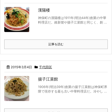
漢陽楼
神保町の漢陽楼は1911年(明治44年)創業の中華
料理店だ。維新號や揚子江菜館と同じく、創 ...
記事を読む
2015年3月4日
千代田区
揚子江菜館
1906年(明治39年)創業の揚子江菜館は神保町界
隈で現存する最も古い中華料理店だ。冷やし ...