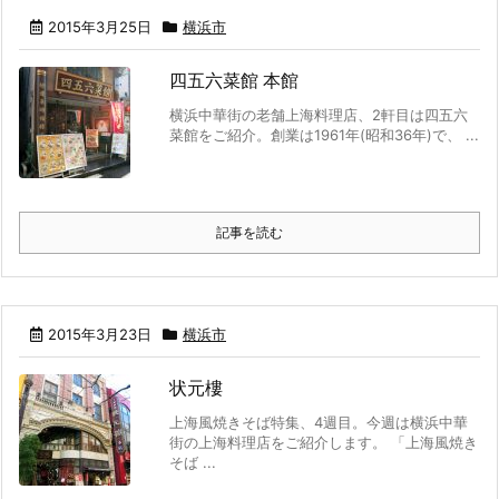
2015年3月25日
横浜市
四五六菜館 本館
横浜中華街の老舗上海料理店、2軒目は四五六
菜館をご紹介。創業は1961年(昭和36年)で、 ...
記事を読む
2015年3月23日
横浜市
状元樓
上海風焼きそば特集、4週目。今週は横浜中華
街の上海料理店をご紹介します。 「上海風焼き
そば ...