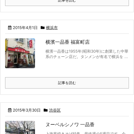
記事を読む
2015年4月1日
横浜市
横濱一品香 福富町店
横濱一品香は1955年(昭和30年)に創業した中華
系のチェーン店だ。タンメンが有名で横浜を ...
記事を読む
2015年3月30日
渋谷区
ヌーベルシノワ 一品香
上海風焼きそば特集、最終週の5週目です。今