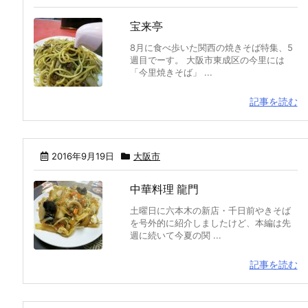
宝来亭
8月に食べ歩いた関西の焼きそば特集、5
週目でーす。 大阪市東成区の今里には
「今里焼きそば」 ...
記事を読む
2016年9月19日
大阪市
中華料理 龍門
土曜日に六本木の新店・千日前やきそば
を号外的に紹介しましたけど、本編は先
週に続いて今夏の関 ...
記事を読む