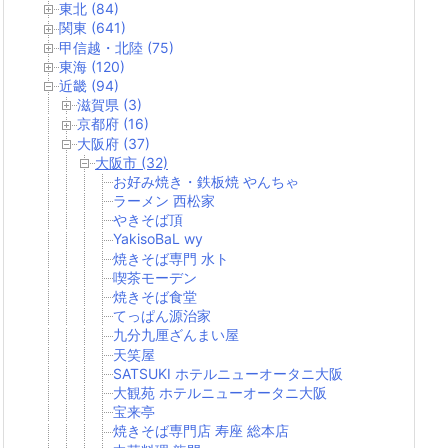
東北 (84)
関東 (641)
甲信越・北陸 (75)
東海 (120)
近畿 (94)
滋賀県 (3)
京都府 (16)
大阪府 (37)
大阪市 (32)
お好み焼き・鉄板焼 やんちゃ
ラーメン 西松家
やきそば頂
YakisoBaL wy
焼きそば専門 水ト
喫茶モーデン
焼きそば食堂
てっぱん源治家
九分九厘ざんまい屋
天笑屋
SATSUKI ホテルニューオータニ大阪
大観苑 ホテルニューオータニ大阪
宝来亭
焼きそば専門店 寿座 総本店