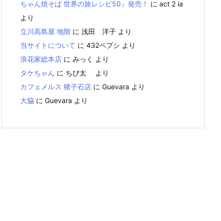
ちゃん焼そば 世界の旅レシピ50』発売！
に
act 2 ia
より
立川高島屋 地階
に
浅田 洋子
より
当サイトについて
に
432ペプシ
より
浪花家総本店
に
みっく
より
タケちゃん
に
ちび太
より
カフェメルス 猪子石店
に
Guevara
より
大脇
に
Guevara
より