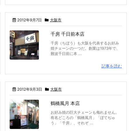
2012年9月7日
大阪市
千房 千日前本店
千房（ちぼう）も大阪を代表するお好み
焼チェーンの一つだ。創業は1973年で、
難波千日前に本 ...
記事を読む
2012年9月3日
大阪市
鶴橋風月 本店
お好み焼の巨大チェーンも侮れません。
有名どころの「鶴橋風月」「ぼてぢゅ
う」「千房」、それぞ ...