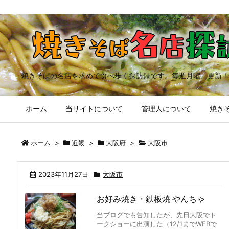
焼きそばの名店を求めて食べ歩く探訪録です。毎週月曜、更新！
ホーム
当サイトについて
管理人について
焼きそ
ホーム
>
近畿
>
大阪府
>
大阪市
2023年11月27日
大阪市
お好み焼き・鉄板焼 やんちゃ
当ブログでも告知したが、先日大阪でト
ークショーに出演した（12/1までWEBで