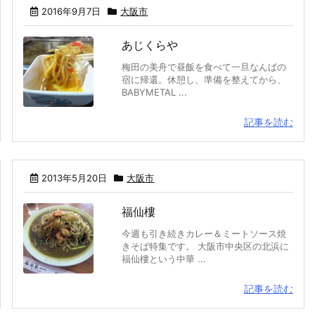
2016年9月7日
大阪市
あじくらや
梅田の美舟で昼飯を食べて一旦なんばの
宿に帰還。休憩し、準備を整えてから、
BABYMETAL ...
記事を読む
2013年5月20日
大阪市
福仙樓
今週も引き続きカレー＆ミートソース焼
きそば特集です。 大阪市中央区の北浜に
福仙樓という中華 ...
記事を読む