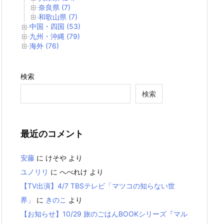
奈良県 (7)
和歌山県 (7)
中国・四国 (53)
九州・沖縄 (79)
海外 (76)
検索
検索
最近のコメント
安藤
に
けそや
より
ユノリリ
に
へべれけ
より
【TV出演】4/7 TBSテレビ「マツコの知らない世
界」
に
きのこ
より
【お知らせ】10/29 旅のごはんBOOKシリーズ『マル