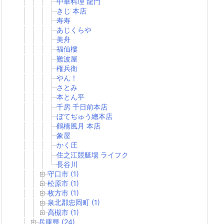
中華料理 龍門
きじ 本店
寿寿
あじくらや
美舟
福仙樓
難波屋
権兵衛
やん！
さとみ
本とん平
千房 千日前本店
ぼてぢゅう總本店
鶴橋風月 本店
象屋
かく庄
住之江競艇場 ライフク
長谷川
守口市 (1)
松原市 (1)
枚方市 (1)
泉北郡忠岡町 (1)
高槻市 (1)
兵庫県 (24)