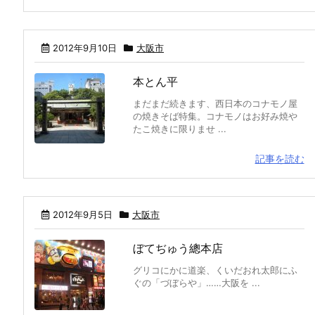
2012年9月10日
大阪市
本とん平
まだまだ続きます、西日本のコナモノ屋
の焼きそば特集。コナモノはお好み焼や
たこ焼きに限りませ ...
記事を読む
2012年9月5日
大阪市
ぼてぢゅう總本店
グリコにかに道楽、くいだおれ太郎にふ
ぐの「づぼらや」……大阪を ...