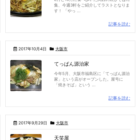
集、今週3軒をご紹介してラストとなりま
す！ 「やっ ...
記事を読む
2017年10月4日
大阪市
てっぱん源治家
今年5月、大阪市福島区に「てっぱん源治
家」という店がオープンした。屋号に
「焼きそば」という ...
記事を読む
2017年9月29日
大阪市
天笑屋