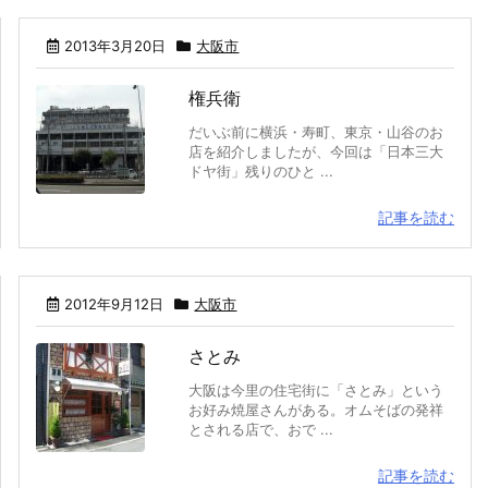
2013年3月20日
大阪市
権兵衛
だいぶ前に横浜・寿町、東京・山谷のお
店を紹介しましたが、今回は「日本三大
ドヤ街」残りのひと ...
記事を読む
2012年9月12日
大阪市
さとみ
大阪は今里の住宅街に「さとみ」という
お好み焼屋さんがある。オムそばの発祥
とされる店で、おで ...
記事を読む