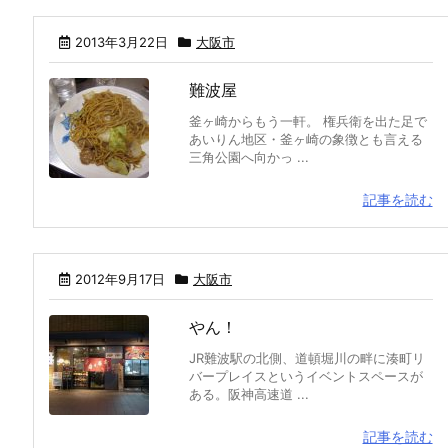
2013年3月22日
大阪市
難波屋
釜ヶ崎からもう一軒。 権兵衛を出た足で
あいりん地区・釜ヶ崎の象徴とも言える
三角公園へ向かっ ...
記事を読む
2012年9月17日
大阪市
やん！
JR難波駅の北側、道頓堀川の畔に湊町リ
バープレイスというイベントスペースが
ある。阪神高速道 ...
記事を読む