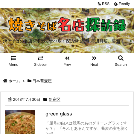
RSS
Feedly
焼きそばの名店を求めて食べ歩く探訪録です。毎週月曜、更新！
Menu
Sidebar
Prev
Next
Search
ホーム
>
日本蕎麦屋
2018年7月30日
新宿区
green glass
「屋号の由来は競馬のあのグリーングラスです
か？」 「それもあるんですが、蕎麦の実を剥く
と緑 ...