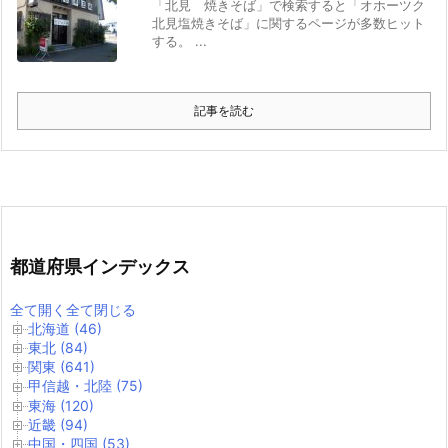
「北見 焼きそば」で検索すると「オホーツク
北見塩焼きそば」に関するページが多数ヒット
する。 ...
記事を読む
都道府県インデックス
全て開く
全て閉じる
北海道 (46)
東北 (84)
関東 (641)
甲信越・北陸 (75)
東海 (120)
近畿 (94)
中国・四国 (53)