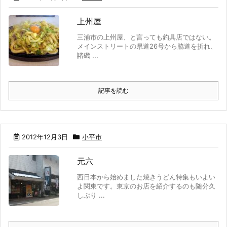
上州屋
三浦市の上州屋、と言っても釣具店ではない。
メインストリートの県道26号から脇道を折れ、
諸磯 ...
記事を読む
2012年12月3日
小平市
元六
西日本から始めました焼きうどん特集もいよい
よ関東です。東京のお店を紹介するのも随分久
しぶり ...