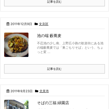
記事を読む
2011年12月9日
文京区
池の端 藪蕎麦
不忍池の少し南、上野広小路の歓楽街にある池
の端藪蕎麦では「巣ごもりそば」という、ちょ
っと変 ...
記事を読む
2011年9月23日
北見市
そばの三福 緑園店