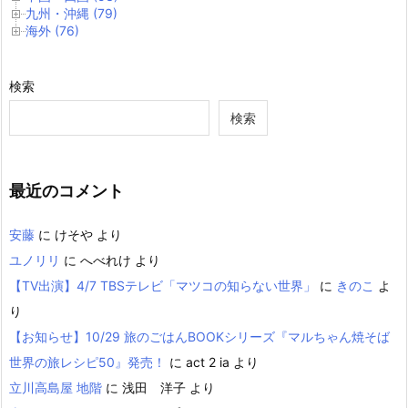
九州・沖縄 (79)
海外 (76)
検索
検索
最近のコメント
安藤
に
けそや
より
ユノリリ
に
へべれけ
より
【TV出演】4/7 TBSテレビ「マツコの知らない世界」
に
きのこ
よ
り
【お知らせ】10/29 旅のごはんBOOKシリーズ『マルちゃん焼そば
世界の旅レシピ50』発売！
に
act 2 ia
より
立川高島屋 地階
に
浅田 洋子
より