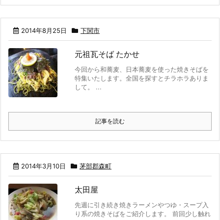
2014年8月25日
下関市
元祖瓦そば たかせ
今回から和蕎麦、日本蕎麦を使った焼きそばを
特集いたします。全国を探すとチラホラありま
して。 ...
記事を読む
2014年3月10日
茅部郡森町
太田屋
先週に引き続き焼きラーメンやつゆ・スープ入
り系の焼きそばをご紹介します。 前回少し触れ