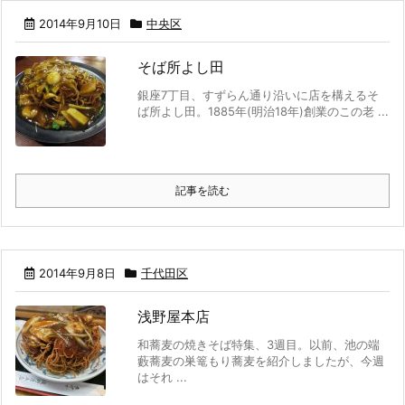
2014年9月10日
中央区
そば所よし田
銀座7丁目、すずらん通り沿いに店を構えるそ
ば所よし田。1885年(明治18年)創業のこの老 ...
記事を読む
2014年9月8日
千代田区
浅野屋本店
和蕎麦の焼きそば特集、3週目。以前、池の端
藪蕎麦の巣篭もり蕎麦を紹介しましたが、今週
はそれ ...