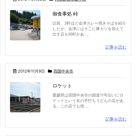
御食事処 峠
以前、2軒ほど会津カレー焼きそばを紹介
したが、会津にはそこに豚カツを加えて
出す店も何軒かあ ...
記事を読む
2012年11月9日
四国中央市
ロケット
愛媛県は四国中央市の国道11号沿いにロ
ケットという名の手打ちうどんの店があ
る。この店でも焼 ...
記事を読む