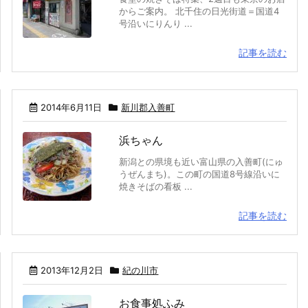
からご案内。 北千住の日光街道＝国道4
号沿いにりんり ...
記事を読む
2014年6月11日
新川郡入善町
浜ちゃん
新潟との県境も近い富山県の入善町(にゅ
うぜんまち)。この町の国道8号線沿いに
焼きそばの看板 ...
記事を読む
2013年12月2日
紀の川市
お食事処ふみ