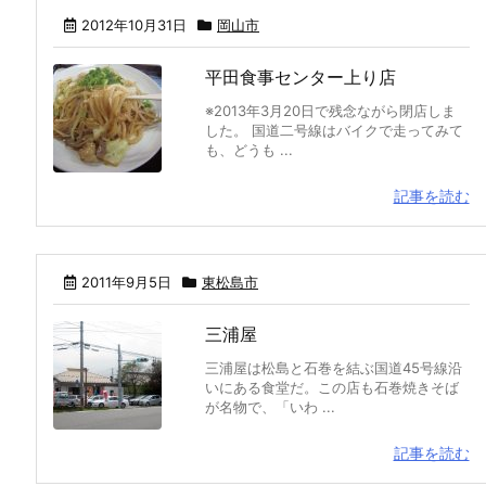
2012年10月31日
岡山市
平田食事センター上り店
※2013年3月20日で残念ながら閉店しま
した。 国道二号線はバイクで走ってみて
も、どうも ...
記事を読む
2011年9月5日
東松島市
三浦屋
三浦屋は松島と石巻を結ぶ国道45号線沿
いにある食堂だ。この店も石巻焼きそば
が名物で、「いわ ...
記事を読む