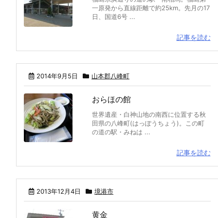
一原発から直線距離で約25km。先月の17
日、国道6号 ...
記事を読む
2014年9月5日
山本郡八峰町
おらほの館
世界遺産・白神山地の南西に位置する秋
田県の八峰町(はっぽうちょう)。この町
の道の駅・みねは ...
記事を読む
2013年12月4日
境港市
黄金