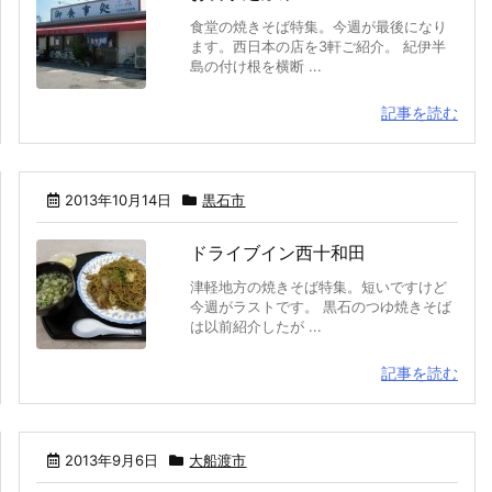
食堂の焼きそば特集。今週が最後になり
ます。西日本の店を3軒ご紹介。 紀伊半
島の付け根を横断 ...
記事を読む
2013年10月14日
黒石市
ドライブイン西十和田
津軽地方の焼きそば特集。短いですけど
今週がラストです。 黒石のつゆ焼きそば
は以前紹介したが ...
記事を読む
2013年9月6日
大船渡市