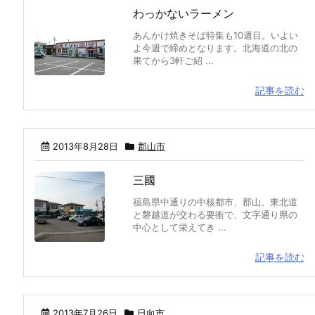
わっかないラーメン
あんかけ焼きそば特集も10週目。いよい
よ今週で締めとなります。北海道の北の
果てから3軒ご紹 ...
記事を読む
2013年8月28日
郡山市
三國
福島県中通りの中核都市、郡山。東北道
と磐越道が交わる要衝で、文字通り県の
中心として栄えてき ...
記事を読む
2013年7月26日
日向市