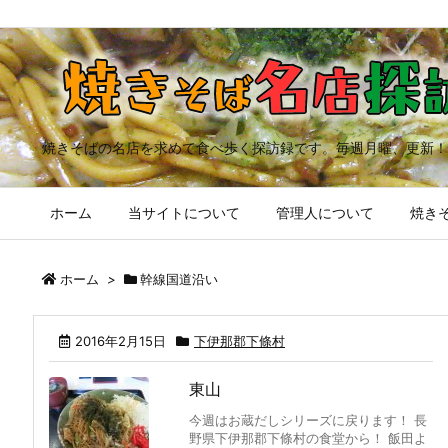
焼きそばの名店を求めて食べ歩く探訪録です。毎週月曜、更新！
ホーム
当サイトについて
管理人について
焼きそ
ホーム
>
幹線国道沿い
2016年2月15日
下伊那郡下條村
東山
今週はお蔵だしシリーズに戻ります！ 長
野県下伊那郡下條村の食堂から！ 飯田よ