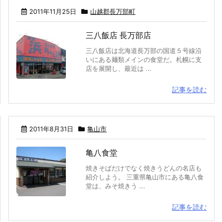
2011年11月25日
山越郡長万部町
三八飯店 長万部店
三八飯店は北海道長万部の国道５号線沿
いにある麺類メインの食堂だ。札幌に支
店を展開し、最近は ...
記事を読む
2011年8月31日
亀山市
亀八食堂
焼きそばだけでなく焼きうどんの名店も
紹介しよう。 三重県亀山市にある亀八食
堂は、みそ焼きう ...
記事を読む