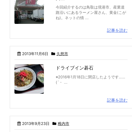
今回紹介するのは鳥取は境港市、産業道
路沿いにあるラーメン屋さん、黄金(こが
ね)。ネットの情 ...
記事を読む
2013年11月6日
久慈市
ドライブイン碁石
※2016年1月18日に閉店したようです……
(´・ ...
記事を読む
2013年9月23日
稚内市