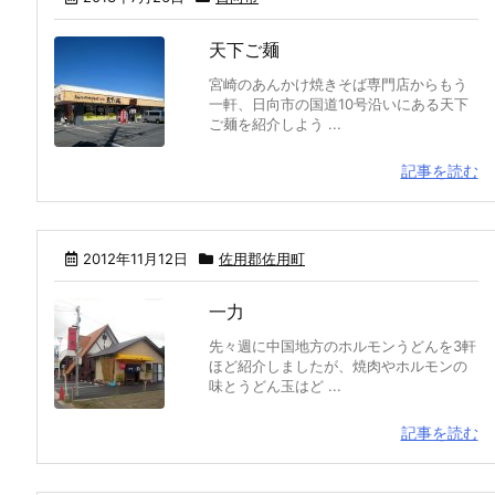
天下ご麺
宮崎のあんかけ焼きそば専門店からもう
一軒、日向市の国道10号沿いにある天下
ご麺を紹介しよう ...
記事を読む
2012年11月12日
佐用郡佐用町
一力
先々週に中国地方のホルモンうどんを3軒
ほど紹介しましたが、焼肉やホルモンの
味とうどん玉はど ...
記事を読む