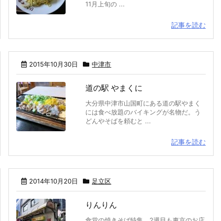
11月上旬の ...
記事を読む
2015年10月30日
中津市
道の駅 やまくに
大分県中津市山国町にある道の駅やまく
には食べ放題のバイキングが名物だ。う
どんやそばを頼むと ...
記事を読む
2014年10月20日
足立区
りんりん
食堂の焼きそば特集、2週目も東京のお店