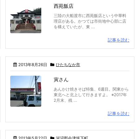
西苑飯店
三陸の大船渡市に西苑飯店という中華料
理店がある。かつては市街地中心部に店
を構えていたが、東 ...
記事を読む
2013年8月26日
ひたちなか市
寅さん
あんかけ焼きそば特集、6週目。関東から
東北へと北上して行きますよ。 ※2017年
2月末、残 ...
記事を読む
2013年5月22日
河沼郡会津坂下町