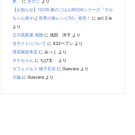
界」
に
きのこ
より
【お知らせ】10/29 旅のごはんBOOKシリーズ『マル
ちゃん焼そば 世界の旅レシピ50』発売！
に
act 2 ia
より
立川高島屋 地階
に
浅田 洋子
より
当サイトについて
に
432ペプシ
より
浪花家総本店
に
みっく
より
タケちゃん
に
ちび太
より
カフェメルス 猪子石店
に
Guevara
より
大脇
に
Guevara
より