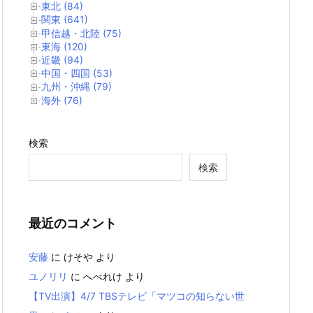
東北 (84)
関東 (641)
甲信越・北陸 (75)
東海 (120)
近畿 (94)
中国・四国 (53)
九州・沖縄 (79)
海外 (76)
検索
検索
最近のコメント
安藤
に
けそや
より
ユノリリ
に
へべれけ
より
【TV出演】4/7 TBSテレビ「マツコの知らない世