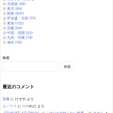
北海道 (46)
東北 (84)
関東 (641)
甲信越・北陸 (75)
東海 (120)
近畿 (94)
中国・四国 (53)
九州・沖縄 (79)
海外 (76)
検索
検索
最近のコメント
安藤
に
けそや
より
ユノリリ
に
へべれけ
より
【TV出演】4/7 TBSテレビ「マツコの知らない世界」
に
きのこ
よ