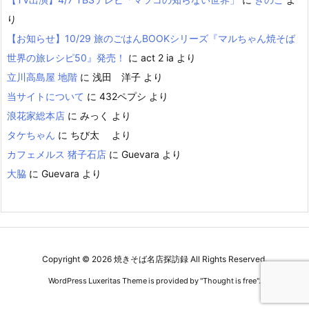
り
【お知らせ】10/29 旅のごはんBOOKシリーズ『マルちゃん焼そば
世界の旅レシピ50』発売！
に
act 2 ia
より
立川高島屋 地階
に
浅田 洋子
より
当サイトについて
に
432ペプシ
より
浪花家総本店
に
みっく
より
タケちゃん
に
ちび太
より
カフェメルス 猪子石店
に
Guevara
より
大脇
に
Guevara
より
Copyright ©
2026
焼きそば名店探訪録
All Rights Reserved.
WordPress Luxeritas Theme is provided by "
Thought is free
".