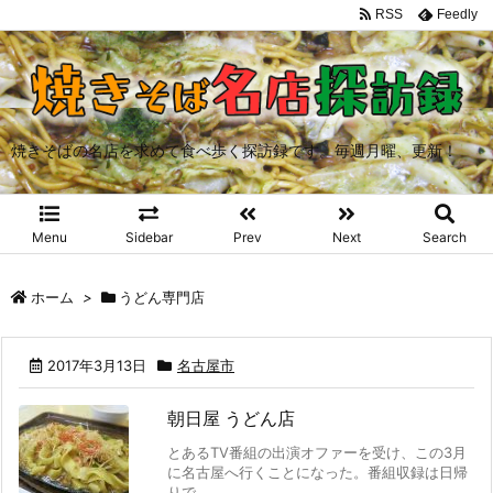
RSS
Feedly
焼きそばの名店を求めて食べ歩く探訪録です。毎週月曜、更新！
Menu
Sidebar
Prev
Next
Search
ホーム
>
うどん専門店
2017年3月13日
名古屋市
朝日屋 うどん店
とあるTV番組の出演オファーを受け、この3月
に名古屋へ行くことになった。番組収録は日帰
りで ...