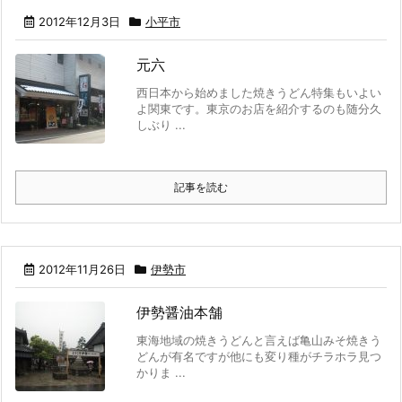
2012年12月3日
小平市
元六
西日本から始めました焼きうどん特集もいよい
よ関東です。東京のお店を紹介するのも随分久
しぶり ...
記事を読む
2012年11月26日
伊勢市
伊勢醤油本舗
東海地域の焼きうどんと言えば亀山みそ焼きう
どんが有名ですが他にも変り種がチラホラ見つ
かりま ...