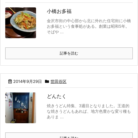
小橋お多福
金沢市街の中心部から北に外れた住宅街に小橋
お多福という食事処がある。創業は昭和5年。
そばや ...
記事を読む
2014年9月29日
世田谷区
どんたく
焼きうどん特集、3週目となりました。王道的
な焼きうどんもあれば、地方色豊かな変り種も
ありま ...